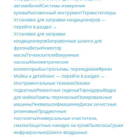
автомобилей
Системы измерения
кузова
Рихтовочный инструмент
Термостеплеры
Установки для заправки кондиционеров —
перейти в раздел →
Установки для заправки
кондиционеров
Заправочные шланги для
фреона
Весы
Инжектор
масла
Течеискатели
Вакуумные
насосы
Манометрические
коллекторы
Быстросъемы, переходники
Фреон
Мойка и детейлинг — перейти в раздел →
Инструментальные тележки
Лежаки
подкатные
Ремонтные сиденья
Торнадоры
Ведра
для мойки
Лампы переносные
Полировальные
машины
Пневмошлифмашинки
Диски зачистные
резиновые
Продувочные
пистолеты
Универсальные очистители,
смазки
Защитные накидки на кузов
Пылесосы
Сушки
инфракрасные
Шланги воздушные