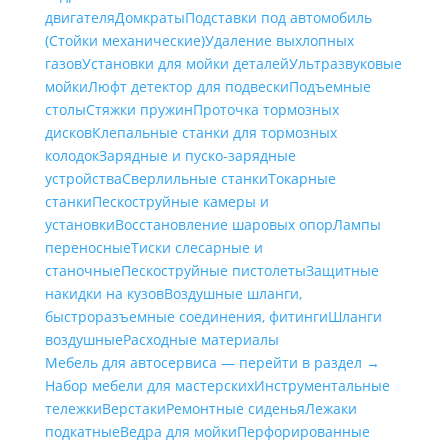
двигателя
Домкраты
Подставки под автомобиль
(Стойки механические)
Удаление выхлопных
газов
Установки для мойки деталей
Ультразвуковые
мойки
Люфт детектор для подвески
Подъемные
столы
Стяжки пружин
Проточка тормозных
дисков
Клепальные станки для тормозных
колодок
Зарядные и пуско-зарядные
устройства
Сверлильные станки
Токарные
станки
Пескоструйные камеры и
установки
Восстановление шаровых опор
Лампы
переносные
Тиски слесарные и
станочные
Пескоструйные пистолеты
Защитные
накидки на кузов
Воздушные шланги,
быстроразъемные соединения, фитинги
Шланги
воздушные
Расходные материалы
Мебель для автосервиса — перейти в раздел →
Набор мебели для мастерских
Инструментальные
тележки
Верстаки
Ремонтные сиденья
Лежаки
подкатные
Ведра для мойки
Перфорированные