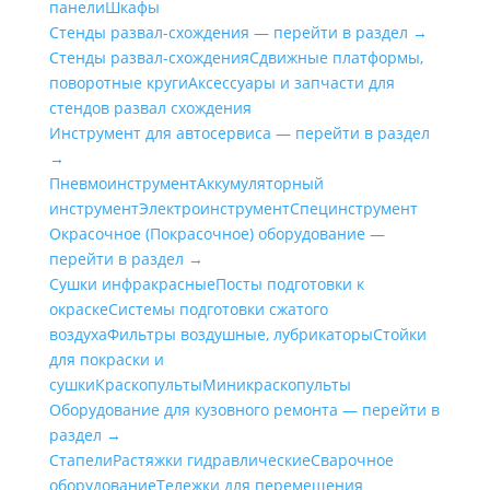
панели
Шкафы
Стенды развал-схождения — перейти в раздел →
Стенды развал-схождения
Сдвижные платформы,
поворотные круги
Аксессуары и запчасти для
стендов развал схождения
Инструмент для автосервиса — перейти в раздел
→
Пневмоинструмент
Аккумуляторный
инструмент
Электроинструмент
Специнструмент
Окрасочное (Покрасочное) оборудование —
перейти в раздел →
Сушки инфракрасные
Посты подготовки к
окраске
Системы подготовки сжатого
воздуха
Фильтры воздушные, лубрикаторы
Стойки
для покраски и
сушки
Краскопульты
Миникраскопульты
Оборудование для кузовного ремонта — перейти в
раздел →
Стапели
Растяжки гидравлические
Сварочное
оборудование
Тележки для перемещения