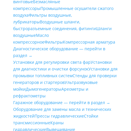
винтовые
Безмасляные
компрессоры
Промышленные осушители сжатого
воздуха
Фильтры воздушные,
лубрикаторы
Воздушные шланги,
быстроразъемные соединения, фитинги
Шланги
воздушные
Масло
компрессорное
Фильтры
Компрессорная арматура
Диагностическое оборудование — перейти в
раздел →
Установки для регулировки света фар
Установки
для диагностики и очистки форсунок
Установки для
промывки топливных систем
Стенды для проверки
генераторов и стартеров
Ультразвуковые
мойки
Дымогенераторы
Ареометры и
рефрактометры
Гаражное оборудование — перейти в раздел →
Оборудование для замены масла и технических
жидкостей
Прессы гидравлические
Стойки
трансмиссионные
Краны
гидравлические
Вывешивание