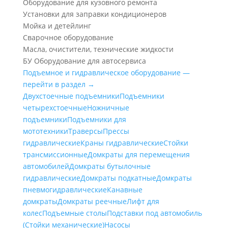
Оборудование для кузовного ремонта
Установки для заправки кондиционеров
Мойка и детейлинг
Сварочное оборудование
Масла, очистители, технические жидкости
БУ Оборудование для автосервиса
Подъемное и гидравлическое оборудование —
перейти в раздел →
Двухстоечные подъемники
Подъемники
четырехстоечные
Ножничные
подъемники
Подъемники для
мототехники
Траверсы
Прессы
гидравлические
Краны гидравлические
Стойки
трансмиссионные
Домкраты для перемещения
автомобилей
Домкраты бутылочные
гидравлические
Домкраты подкатные
Домкраты
пневмогидравлические
Канавные
домкраты
Домкраты реечные
Лифт для
колес
Подъемные столы
Подставки под автомобиль
(Стойки механические)
Насосы