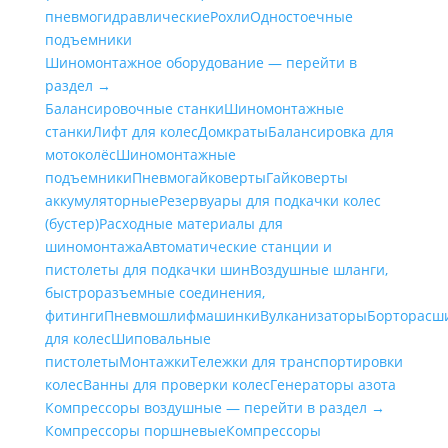
пневмогидравлические
Рохли
Одностоечные
подъемники
Шиномонтажное оборудование — перейти в
раздел →
Балансировочные станки
Шиномонтажные
станки
Лифт для колес
Домкраты
Балансировка для
мотоколёс
Шиномонтажные
подъемники
Пневмогайковерты
Гайковерты
аккумуляторные
Резервуары для подкачки колес
(бустер)
Расходные материалы для
шиномонтажа
Автоматические станции и
пистолеты для подкачки шин
Воздушные шланги,
быстроразъемные соединения,
фитинги
Пневмошлифмашинки
Вулканизаторы
Борторасш
для колес
Шиповальные
пистолеты
Монтажки
Тележки для транспортировки
колес
Ванны для проверки колес
Генераторы азота
Компрессоры воздушные — перейти в раздел →
Компрессоры поршневые
Компрессоры