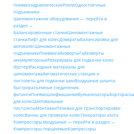
пневмогидравлические
Рохли
Одностоечные
подъемники
Шиномонтажное оборудование — перейти в
раздел →
Балансировочные станки
Шиномонтажные
станки
Лифт для колес
Домкраты
Балансировка для
мотоколёс
Шиномонтажные
подъемники
Пневмогайковерты
Гайковерты
аккумуляторные
Резервуары для подкачки колес
(бустер)
Расходные материалы для
шиномонтажа
Автоматические станции и
пистолеты для подкачки шин
Воздушные шланги,
быстроразъемные соединения,
фитинги
Пневмошлифмашинки
Вулканизаторы
Борторасш
для колес
Шиповальные
пистолеты
Монтажки
Тележки для транспортировки
колес
Ванны для проверки колес
Генераторы азота
Компрессоры воздушные — перейти в раздел →
Компрессоры поршневые
Компрессоры