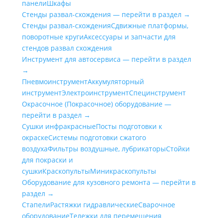
панели
Шкафы
Стенды развал-схождения — перейти в раздел →
Стенды развал-схождения
Сдвижные платформы,
поворотные круги
Аксессуары и запчасти для
стендов развал схождения
Инструмент для автосервиса — перейти в раздел
→
Пневмоинструмент
Аккумуляторный
инструмент
Электроинструмент
Специнструмент
Окрасочное (Покрасочное) оборудование —
перейти в раздел →
Сушки инфракрасные
Посты подготовки к
окраске
Системы подготовки сжатого
воздуха
Фильтры воздушные, лубрикаторы
Стойки
для покраски и
сушки
Краскопульты
Миникраскопульты
Оборудование для кузовного ремонта — перейти в
раздел →
Стапели
Растяжки гидравлические
Сварочное
оборудование
Тележки для перемещения