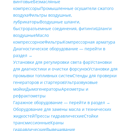
винтовые
Безмасляные
компрессоры
Промышленные осушители сжатого
воздуха
Фильтры воздушные,
лубрикаторы
Воздушные шланги,
быстроразъемные соединения, фитинги
Шланги
воздушные
Масло
компрессорное
Фильтры
Компрессорная арматура
Диагностическое оборудование — перейти в
раздел →
Установки для регулировки света фар
Установки
для диагностики и очистки форсунок
Установки для
промывки топливных систем
Стенды для проверки
генераторов и стартеров
Ультразвуковые
мойки
Дымогенераторы
Ареометры и
рефрактометры
Гаражное оборудование — перейти в раздел →
Оборудование для замены масла и технических
жидкостей
Прессы гидравлические
Стойки
трансмиссионные
Краны
гидравлические
Вывешивание