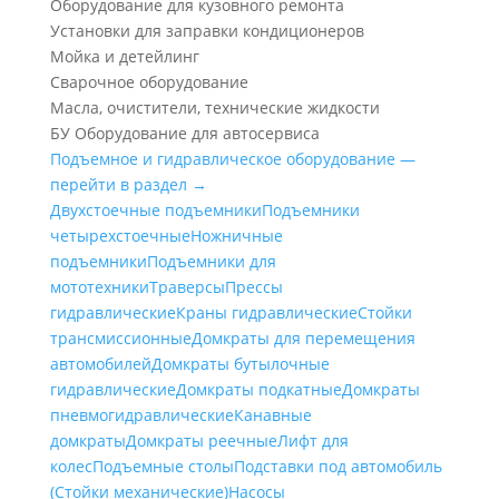
Оборудование для кузовного ремонта
Установки для заправки кондиционеров
Мойка и детейлинг
Сварочное оборудование
Масла, очистители, технические жидкости
БУ Оборудование для автосервиса
Подъемное и гидравлическое оборудование —
перейти в раздел →
Двухстоечные подъемники
Подъемники
четырехстоечные
Ножничные
подъемники
Подъемники для
мототехники
Траверсы
Прессы
гидравлические
Краны гидравлические
Стойки
трансмиссионные
Домкраты для перемещения
автомобилей
Домкраты бутылочные
гидравлические
Домкраты подкатные
Домкраты
пневмогидравлические
Канавные
домкраты
Домкраты реечные
Лифт для
колес
Подъемные столы
Подставки под автомобиль
(Стойки механические)
Насосы