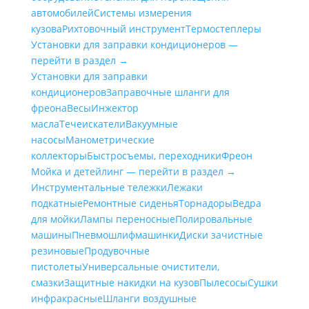
автомобилей
Системы измерения
кузова
Рихтовочный инструмент
Термостеплеры
Установки для заправки кондиционеров —
перейти в раздел →
Установки для заправки
кондиционеров
Заправочные шланги для
фреона
Весы
Инжектор
масла
Течеискатели
Вакуумные
насосы
Манометрические
коллекторы
Быстросъемы, переходники
Фреон
Мойка и детейлинг — перейти в раздел →
Инструментальные тележки
Лежаки
подкатные
Ремонтные сиденья
Торнадоры
Ведра
для мойки
Лампы переносные
Полировальные
машины
Пневмошлифмашинки
Диски зачистные
резиновые
Продувочные
пистолеты
Универсальные очистители,
смазки
Защитные накидки на кузов
Пылесосы
Сушки
инфракрасные
Шланги воздушные