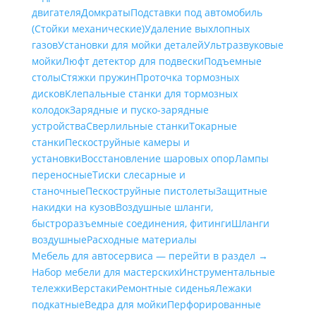
двигателя
Домкраты
Подставки под автомобиль
(Стойки механические)
Удаление выхлопных
газов
Установки для мойки деталей
Ультразвуковые
мойки
Люфт детектор для подвески
Подъемные
столы
Стяжки пружин
Проточка тормозных
дисков
Клепальные станки для тормозных
колодок
Зарядные и пуско-зарядные
устройства
Сверлильные станки
Токарные
станки
Пескоструйные камеры и
установки
Восстановление шаровых опор
Лампы
переносные
Тиски слесарные и
станочные
Пескоструйные пистолеты
Защитные
накидки на кузов
Воздушные шланги,
быстроразъемные соединения, фитинги
Шланги
воздушные
Расходные материалы
Мебель для автосервиса — перейти в раздел →
Набор мебели для мастерских
Инструментальные
тележки
Верстаки
Ремонтные сиденья
Лежаки
подкатные
Ведра для мойки
Перфорированные