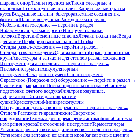
шаровых опор
Лампы переносные
Тиски слесарные и
станочные
Пескоструйные пистолеты
Защитные накидки на
кузов
Воздушные шланги, быстроразъемные соединения,
фитинги
Шланги воздушные
Расходные материалы
Мебель для автосервиса — перейти в раздел →
Набор мебели для мастерских
Инструментальные
тележки
Верстаки
Ремонтные сиденья
Лежаки подкатные
Ведра
для мойки
Перфорированные панели
Шкафы
Стенды развал-схождения — перейти в раздел →
Стенды развал-схождения
Сдвижные платформы, поворотные
круги
Аксессуары и запчасти для стендов развал схождения
Инструмент для автосервиса — перейти в раздел →
Пневмоинструмент
Аккумуляторный
инструмент
Электроинструмент
Специнструмент
Окрасочное (Покрасочное) оборудование — перейти в раздел →
Сушки инфракрасные
Посты подготовки к окраске
Системы
подготовки сжатого воздуха
Фильтры воздушные,
лубрикаторы
Стойки для покраски и
сушки
Краскопульты
Миникраскопульты
Оборудование для кузовного ремонта — перейти в раздел →
Стапели
Растяжки гидравлические
Сварочное
оборудование
Тележки для перемещения автомобилей
Системы
измерения кузова
Рихтовочный инструмент
Термостеплеры
Установки для заправки кондиционеров — перейти в раздел →
Установки для заправки кондиционеров
Заправочные шланги