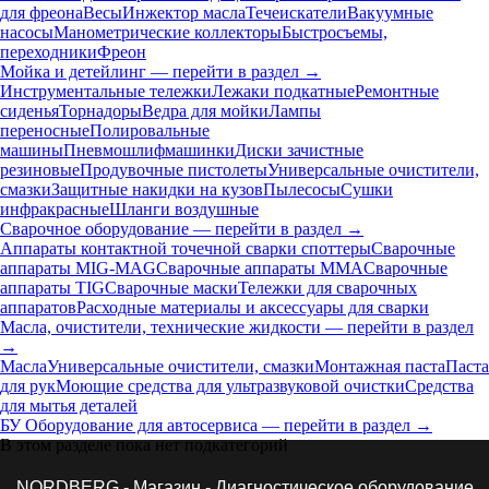
для фреона
Весы
Инжектор масла
Течеискатели
Вакуумные
насосы
Манометрические коллекторы
Быстросъемы,
переходники
Фреон
Мойка и детейлинг — перейти в раздел →
Инструментальные тележки
Лежаки подкатные
Ремонтные
сиденья
Торнадоры
Ведра для мойки
Лампы
переносные
Полировальные
машины
Пневмошлифмашинки
Диски зачистные
резиновые
Продувочные пистолеты
Универсальные очистители,
смазки
Защитные накидки на кузов
Пылесосы
Сушки
инфракрасные
Шланги воздушные
Сварочное оборудование — перейти в раздел →
Аппараты контактной точечной сварки cпоттеры
Сварочные
аппараты MIG-MAG
Сварочные аппараты MMA
Сварочные
аппараты TIG
Сварочные маски
Тележки для сварочных
аппаратов
Расходные материалы и аксессуары для сварки
Масла, очистители, технические жидкости — перейти в раздел
→
Масла
Универсальные очистители, смазки
Монтажная паста
Паста
для рук
Моющие средства для ультразвуковой очистки
Средства
для мытья деталей
БУ Оборудование для автосервиса — перейти в раздел →
В этом разделе пока нет подкатегорий
NORDBERG
-
Магазин
- Диагностическое оборудование