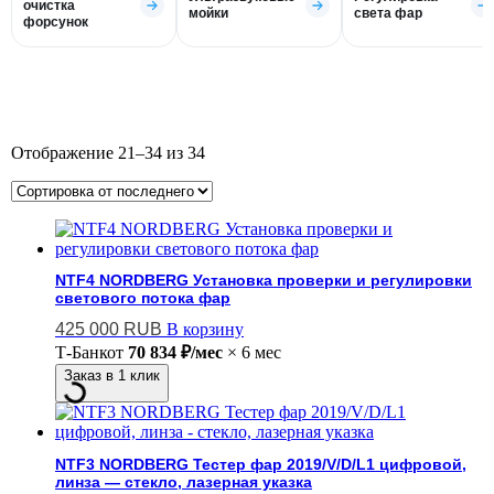
очистка
мойки
света фар
форсунок
Отображение 21–34 из 34
NTF4 NORDBERG Установка проверки и регулировки
светового потока фар
425 000
RUB
В корзину
Т-Банк
от
70 834 ₽/мес
× 6 мес
Заказ в 1 клик
NTF3 NORDBERG Тестер фар 2019/V/D/L1 цифровой,
линза — стекло, лазерная указка