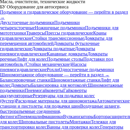
Масла, очистители, технические жидкости
БУ Оборудование для автосервиса
Подъемное и гидравлическое оборудование — перейти в раздел
→
Двухстоечные подъемники
Подъемники
четырехстоечные
Ножничные подъемники
Подъемники для
мототехники
Траверсы
Прессы гидравлические
Краны
гидравлические
Стойки трансмиссионные
Домкраты для
перемещения автомобилей
Домкраты бутылочные
гидравлические
Домкраты подкатные
Домкраты
пневмогидравлические
Канавные домкраты
Домкраты
реечные
Лифт для колес
Подъемные столы
Подставки под
автомобиль (Стойки механические)
Насосы
пневмогидравлические
Рохли
Одностоечные подъемники
Шиномонтажное оборудование — перейти в раздел →
Балансировочные станки
Шиномонтажные станки
Лифт для
колес
Домкраты
Балансировка для мотоколёс
Шиномонтажные
подъемники
Пневмогайковерты
Гайковерты
аккумуляторные
Резервуары для подкачки колес
(бустер)
Расходные материалы для шиномонтажа
Автоматические
станции и пистолеты для подкачки шин
Воздушные шланги,
быстроразъемные соединения,
фитинги
Пневмошлифмашинки
Вулканизаторы
Борторасширител
для колес
Шиповальные пистолеты
Монтажки
Тележки для
транспортировки колес
Ванны для проверки колес
Генераторы