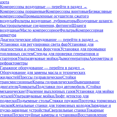
азота
Компрессоры воздушные — перейти в раздел →
Компрессоры поршневые
Компрессоры винтовые
Безмасляные
компрессоры
Промышленные осушители сжатого
воздуха
Фильтры воздушные, лубрикаторы
Воздушные шланги,
быстроразъемные соединения, фитинги
Шланги
воздушные
Масло компрессорное
Фильтры
Компрессорная
арматура
Диагностическое оборудование — перейти в раздел →
Установки для регулировки света фар
Установки для
диагностики и очистки форсунок
Установки для промывки
топливных систем
Стенды для проверки генераторов и
стартеров
Ультразвуковые мойки
Дымогенераторы
Ареометры и
рефрактометры
Гаражное оборудование — перейти в раздел →
Оборудование для замены масла и технических
жидкостей
Прессы гидравлические
Стойки
трансмиссионные
Краны гидравлические
Вывешивание
двигателя
Домкраты
Подставки под автомобиль (Стойки
механические)
Удаление выхлопных газов
Установки для мойки
деталей
Ультразвуковые мойки
Люфт детектор для
подвески
Подъемные столы
Стяжки пружин
Проточка тормозных
дисков
Клепальные станки для тормозных колодок
Зарядные и
пуско-зарядные устройства
Сверлильные станки
Токарные
станки
Пескоструйные камеры и установки
Восстановление