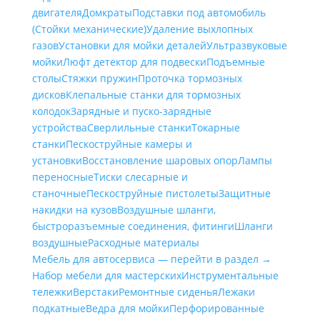
двигателя
Домкраты
Подставки под автомобиль
(Стойки механические)
Удаление выхлопных
газов
Установки для мойки деталей
Ультразвуковые
мойки
Люфт детектор для подвески
Подъемные
столы
Стяжки пружин
Проточка тормозных
дисков
Клепальные станки для тормозных
колодок
Зарядные и пуско-зарядные
устройства
Сверлильные станки
Токарные
станки
Пескоструйные камеры и
установки
Восстановление шаровых опор
Лампы
переносные
Тиски слесарные и
станочные
Пескоструйные пистолеты
Защитные
накидки на кузов
Воздушные шланги,
быстроразъемные соединения, фитинги
Шланги
воздушные
Расходные материалы
Мебель для автосервиса — перейти в раздел →
Набор мебели для мастерских
Инструментальные
тележки
Верстаки
Ремонтные сиденья
Лежаки
подкатные
Ведра для мойки
Перфорированные