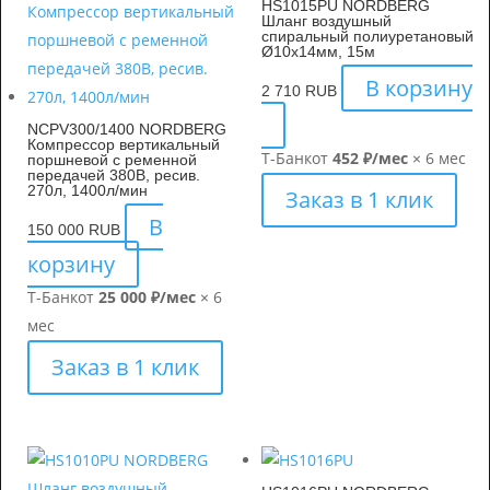
HS1015PU NORDBERG
Шланг воздушный
спиральный полиуретановый
Ø10х14мм, 15м
В корзину
2 710
RUB
NCPV300/1400 NORDBERG
Компрессор вертикальный
Т-Банк
от
452 ₽/мес
× 6 мес
поршневой с ременной
передачей 380В, ресив.
270л, 1400л/мин
Заказ в 1 клик
В
150 000
RUB
корзину
Т-Банк
от
25 000 ₽/мес
× 6
мес
Заказ в 1 клик