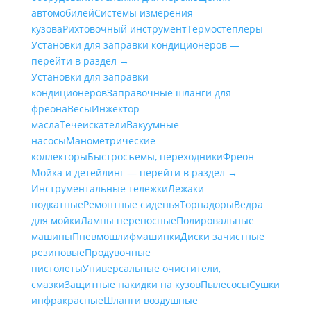
автомобилей
Системы измерения
кузова
Рихтовочный инструмент
Термостеплеры
Установки для заправки кондиционеров —
перейти в раздел →
Установки для заправки
кондиционеров
Заправочные шланги для
фреона
Весы
Инжектор
масла
Течеискатели
Вакуумные
насосы
Манометрические
коллекторы
Быстросъемы, переходники
Фреон
Мойка и детейлинг — перейти в раздел →
Инструментальные тележки
Лежаки
подкатные
Ремонтные сиденья
Торнадоры
Ведра
для мойки
Лампы переносные
Полировальные
машины
Пневмошлифмашинки
Диски зачистные
резиновые
Продувочные
пистолеты
Универсальные очистители,
смазки
Защитные накидки на кузов
Пылесосы
Сушки
инфракрасные
Шланги воздушные