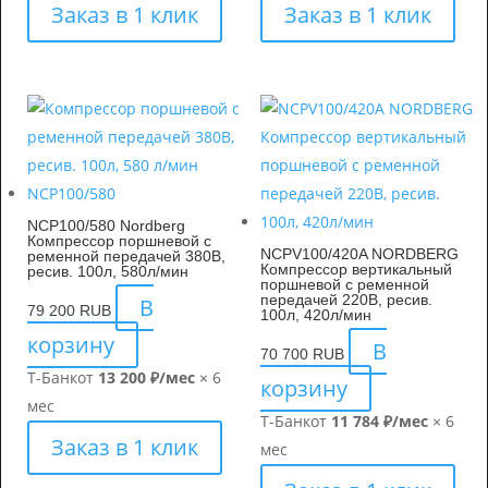
Заказ в 1 клик
Заказ в 1 клик
NCP100/580 Nordberg
Компрессор поршневой с
NCPV100/420A NORDBERG
ременной передачей 380В,
Компрессор вертикальный
ресив. 100л, 580л/мин
поршневой с ременной
передачей 220В, ресив.
В
79 200
RUB
100л, 420л/мин
корзину
В
70 700
RUB
Т-Банк
от
13 200 ₽/мес
× 6
корзину
мес
Т-Банк
от
11 784 ₽/мес
× 6
Заказ в 1 клик
мес