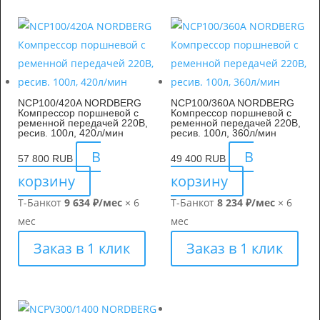
NCP100/420A NORDBERG
NCP100/360A NORDBERG
Компрессор поршневой с
Компрессор поршневой с
ременной передачей 220В,
ременной передачей 220В,
ресив. 100л, 420л/мин
ресив. 100л, 360л/мин
В
В
57 800
RUB
49 400
RUB
корзину
корзину
Т-Банк
от
9 634 ₽/мес
× 6
Т-Банк
от
8 234 ₽/мес
× 6
мес
мес
Заказ в 1 клик
Заказ в 1 клик