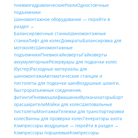
пневмогидравлические
Рохли
Одностоечные
подъемники
Шиномонтажное оборудование — перейти в
раздел →
Балансировочные станки
Шиномонтажные
станки
Лифт для колес
Домкраты
Балансировка для
мотоколёс
Шиномонтажные
подъемники
Пневмогайковерты
Гайковерты
аккумуляторные
Резервуары для подкачки колес
(бустер)
Расходные материалы для
шиномонтажа
Автоматические станции и
пистолеты для подкачки шин
Воздушные шланги,
быстроразъемные соединения,
фитинги
Пневмошлифмашинки
Вулканизаторы
Борт
орасширители
Мойки для колес
Шиповальные
пистолеты
Монтажки
Тележки для транспортировки
колес
Ванны для проверки колес
Генераторы азота
Компрессоры воздушные — перейти в раздел →
Компрессоры поршневые
Компрессоры