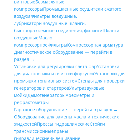
винтовые
Безмасляные
компрессоры
Промышленные осушители сжатого
воздуха
Фильтры воздушные,
лубрикаторы
Воздушные шланги,
быстроразъемные соединения, фитинги
Шланги
воздушные
Масло
компрессорное
Фильтры
Компрессорная арматура
Диагностическое оборудование — перейти в
раздел →
Установки для регулировки света фар
Установки
для диагностики и очистки форсунок
Установки для
промывки топливных систем
Стенды для проверки
генераторов и стартеров
Ультразвуковые
мойки
Дымогенераторы
Ареометры и
рефрактометры
Гаражное оборудование — перейти в раздел →
Оборудование для замены масла и технических
жидкостей
Прессы гидравлические
Стойки
трансмиссионные
Краны
гидравлические
Вывешивание