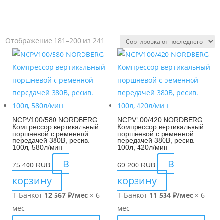
Отображение 181–200 из 241
NCPV100/580 NORDBERG
NCPV100/420 NORDBERG
Компрессор вертикальный
Компрессор вертикальный
поршневой с ременной
поршневой с ременной
передачей 380В, ресив.
передачей 380В, ресив.
100л, 580л/мин
100л, 420л/мин
В
В
75 400
RUB
69 200
RUB
корзину
корзину
Т-Банк
от
12 567 ₽/мес
× 6
Т-Банк
от
11 534 ₽/мес
× 6
мес
мес