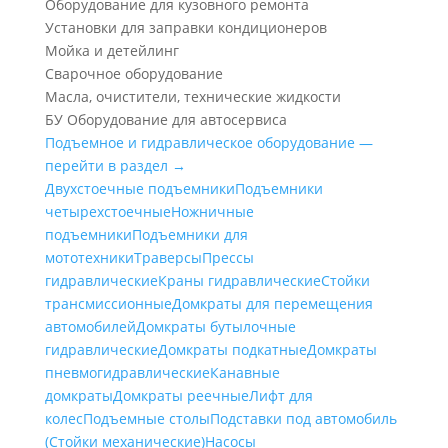
Оборудование для кузовного ремонта
Установки для заправки кондиционеров
Мойка и детейлинг
Сварочное оборудование
Масла, очистители, технические жидкости
БУ Оборудование для автосервиса
Подъемное и гидравлическое оборудование —
перейти в раздел →
Двухстоечные подъемники
Подъемники
четырехстоечные
Ножничные
подъемники
Подъемники для
мототехники
Траверсы
Прессы
гидравлические
Краны гидравлические
Стойки
трансмиссионные
Домкраты для перемещения
автомобилей
Домкраты бутылочные
гидравлические
Домкраты подкатные
Домкраты
пневмогидравлические
Канавные
домкраты
Домкраты реечные
Лифт для
колес
Подъемные столы
Подставки под автомобиль
(Стойки механические)
Насосы