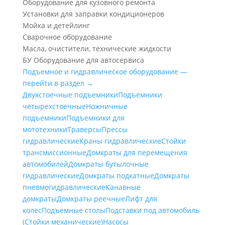
Оборудование для кузовного ремонта
Установки для заправки кондиционеров
Мойка и детейлинг
Сварочное оборудование
Масла, очистители, технические жидкости
БУ Оборудование для автосервиса
Подъемное и гидравлическое оборудование —
перейти в раздел →
Двухстоечные подъемники
Подъемники
четырехстоечные
Ножничные
подъемники
Подъемники для
мототехники
Траверсы
Прессы
гидравлические
Краны гидравлические
Стойки
трансмиссионные
Домкраты для перемещения
автомобилей
Домкраты бутылочные
гидравлические
Домкраты подкатные
Домкраты
пневмогидравлические
Канавные
домкраты
Домкраты реечные
Лифт для
колес
Подъемные столы
Подставки под автомобиль
(Стойки механические)
Насосы