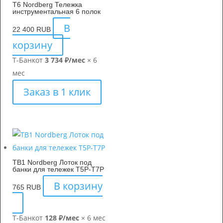
T6 Nordberg Тележка
инструментальная 6 полок
В
22 400
RUB
корзину
Т-Банк
от
3 734 ₽/мес
× 6
мес
Заказ в 1 клик
TB1 Nordberg Лоток под
банки для тележек T5P-T7P
В корзину
765
RUB
Т-Банк
от
128 ₽/мес
× 6 мес