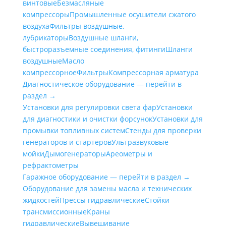
винтовые
Безмасляные
компрессоры
Промышленные осушители сжатого
воздуха
Фильтры воздушные,
лубрикаторы
Воздушные шланги,
быстроразъемные соединения, фитинги
Шланги
воздушные
Масло
компрессорное
Фильтры
Компрессорная арматура
Диагностическое оборудование — перейти в
раздел →
Установки для регулировки света фар
Установки
для диагностики и очистки форсунок
Установки для
промывки топливных систем
Стенды для проверки
генераторов и стартеров
Ультразвуковые
мойки
Дымогенераторы
Ареометры и
рефрактометры
Гаражное оборудование — перейти в раздел →
Оборудование для замены масла и технических
жидкостей
Прессы гидравлические
Стойки
трансмиссионные
Краны
гидравлические
Вывешивание