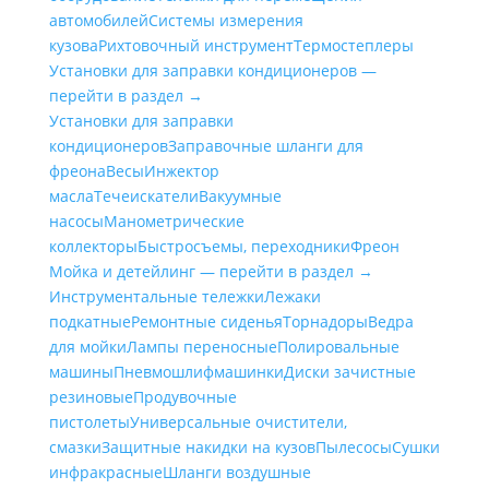
автомобилей
Системы измерения
кузова
Рихтовочный инструмент
Термостеплеры
Установки для заправки кондиционеров —
перейти в раздел →
Установки для заправки
кондиционеров
Заправочные шланги для
фреона
Весы
Инжектор
масла
Течеискатели
Вакуумные
насосы
Манометрические
коллекторы
Быстросъемы, переходники
Фреон
Мойка и детейлинг — перейти в раздел →
Инструментальные тележки
Лежаки
подкатные
Ремонтные сиденья
Торнадоры
Ведра
для мойки
Лампы переносные
Полировальные
машины
Пневмошлифмашинки
Диски зачистные
резиновые
Продувочные
пистолеты
Универсальные очистители,
смазки
Защитные накидки на кузов
Пылесосы
Сушки
инфракрасные
Шланги воздушные