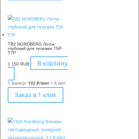
TB2 NORDBERG Лоток
глубокий для тележек T5P-
T7P
В корзину
1 150
RUB
Т-Банк
от
192 ₽/мес
× 6 мес
Заказ в 1 клик