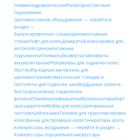
пневмогидравлические
Рохли
Одностоечные
подъемники
Шиномонтажное оборудование — перейти в
раздел →
Балансировочные станки
Шиномонтажные
станки
Лифт для колес
Домкраты
Балансировка для
мотоколёс
Шиномонтажные
подъемники
Пневмогайковерты
Гайковерты
аккумуляторные
Резервуары для подкачки колес
(бустер)
Расходные материалы для
шиномонтажа
Автоматические станции и
пистолеты для подкачки шин
Воздушные шланги,
быстроразъемные соединения,
фитинги
Пневмошлифмашинки
Вулканизаторы
Борт
орасширители
Мойки для колес
Шиповальные
пистолеты
Монтажки
Тележки для транспортировки
колес
Ванны для проверки колес
Генераторы азота
Компрессоры воздушные — перейти в раздел →
Компрессоры поршневые
Компрессоры