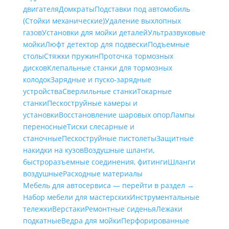
двигателя
Домкраты
Подставки под автомобиль
(Стойки механические)
Удаление выхлопных
газов
Установки для мойки деталей
Ультразвуковые
мойки
Люфт детектор для подвески
Подъемные
столы
Стяжки пружин
Проточка тормозных
дисков
Клепальные станки для тормозных
колодок
Зарядные и пуско-зарядные
устройства
Сверлильные станки
Токарные
станки
Пескоструйные камеры и
установки
Восстановление шаровых опор
Лампы
переносные
Тиски слесарные и
станочные
Пескоструйные пистолеты
Защитные
накидки на кузов
Воздушные шланги,
быстроразъемные соединения, фитинги
Шланги
воздушные
Расходные материалы
Мебель для автосервиса — перейти в раздел →
Набор мебели для мастерских
Инструментальные
тележки
Верстаки
Ремонтные сиденья
Лежаки
подкатные
Ведра для мойки
Перфорированные