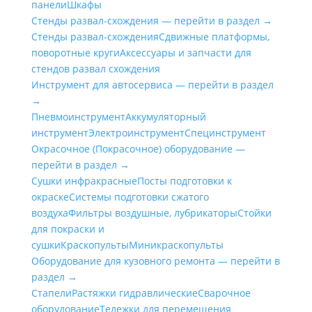
панели
Шкафы
Стенды развал-схождения — перейти в раздел →
Стенды развал-схождения
Сдвижные платформы,
поворотные круги
Аксессуары и запчасти для
стендов развал схождения
Инструмент для автосервиса — перейти в раздел
→
Пневмоинструмент
Аккумуляторный
инструмент
Электроинструмент
Специнструмент
Окрасочное (Покрасочное) оборудование —
перейти в раздел →
Сушки инфракрасные
Посты подготовки к
окраске
Системы подготовки сжатого
воздуха
Фильтры воздушные, лубрикаторы
Стойки
для покраски и
сушки
Краскопульты
Миникраскопульты
Оборудование для кузовного ремонта — перейти в
раздел →
Стапели
Растяжки гидравлические
Сварочное
оборудование
Тележки для перемещения