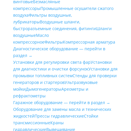
винтовые
Безмасляные
компрессоры
Промышленные осушители сжатого
воздуха
Фильтры воздушные,
лубрикаторы
Воздушные шланги,
быстроразъемные соединения, фитинги
Шланги
воздушные
Масло
компрессорное
Фильтры
Компрессорная арматура
Диагностическое оборудование — перейти в
раздел →
Установки для регулировки света фар
Установки
для диагностики и очистки форсунок
Установки для
промывки топливных систем
Стенды для проверки
генераторов и стартеров
Ультразвуковые
мойки
Дымогенераторы
Ареометры и
рефрактометры
Гаражное оборудование — перейти в раздел →
Оборудование для замены масла и технических
жидкостей
Прессы гидравлические
Стойки
трансмиссионные
Краны
гидравлические
Вывешивание