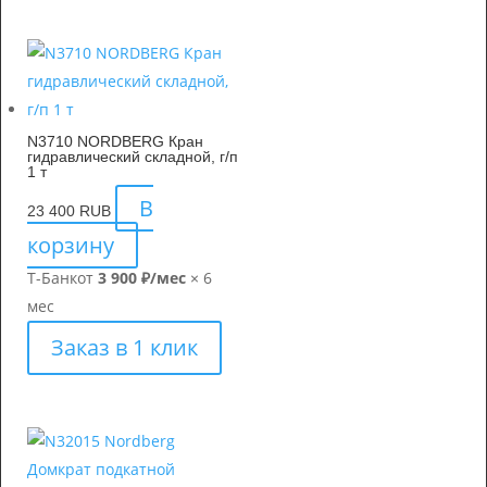
N3710 NORDBERG Кран
гидравлический складной, г/п
1 т
В
23 400
RUB
корзину
Т-Банк
от
3 900 ₽/мес
× 6
мес
Заказ в 1 клик