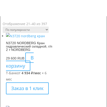
Отображение 21–40 из 397
N3720 NORDBERG Кран
гидравлический складной, г/п
2 т NORDBERG
В
29 600
RUB
корзину
Т-Банк
от
4 934 ₽/мес
× 6
мес
Заказ в 1 клик