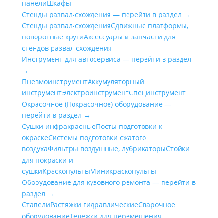
панели
Шкафы
Стенды развал-схождения — перейти в раздел →
Стенды развал-схождения
Сдвижные платформы,
поворотные круги
Аксессуары и запчасти для
стендов развал схождения
Инструмент для автосервиса — перейти в раздел
→
Пневмоинструмент
Аккумуляторный
инструмент
Электроинструмент
Специнструмент
Окрасочное (Покрасочное) оборудование —
перейти в раздел →
Сушки инфракрасные
Посты подготовки к
окраске
Системы подготовки сжатого
воздуха
Фильтры воздушные, лубрикаторы
Стойки
для покраски и
сушки
Краскопульты
Миникраскопульты
Оборудование для кузовного ремонта — перейти в
раздел →
Стапели
Растяжки гидравлические
Сварочное
оборудование
Тележки для перемещения