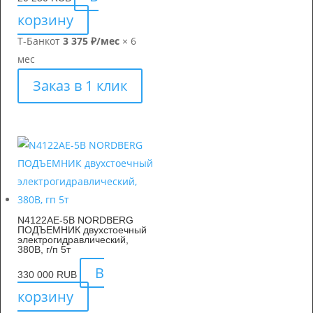
корзину
Т-Банк
от
3 375 ₽/мес
× 6
мес
Заказ в 1 клик
N4122AE-5B NORDBERG
ПОДЪЕМНИК двухстоечный
электрогидравлический,
380В, г/п 5т
В
330 000
RUB
корзину