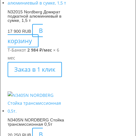
N32015 Nordberg Домкрат
подкатной алюминиевый в
сумке, 1,5 т
В
17 900
RUB
корзину
Т-Банк
от
2 984 ₽/мес
× 6
мес
Заказ в 1 клик
N3405N NORDBERG Стойка
трансмиссионная 0,5т
В
20 250
RUB