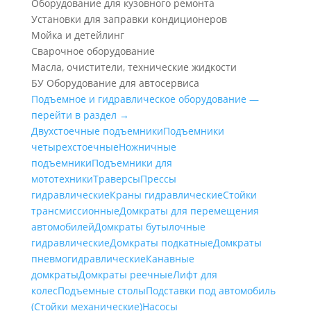
Оборудование для кузовного ремонта
Установки для заправки кондиционеров
Мойка и детейлинг
Сварочное оборудование
Масла, очистители, технические жидкости
БУ Оборудование для автосервиса
Подъемное и гидравлическое оборудование —
перейти в раздел →
Двухстоечные подъемники
Подъемники
четырехстоечные
Ножничные
подъемники
Подъемники для
мототехники
Траверсы
Прессы
гидравлические
Краны гидравлические
Стойки
трансмиссионные
Домкраты для перемещения
автомобилей
Домкраты бутылочные
гидравлические
Домкраты подкатные
Домкраты
пневмогидравлические
Канавные
домкраты
Домкраты реечные
Лифт для
колес
Подъемные столы
Подставки под автомобиль
(Стойки механические)
Насосы