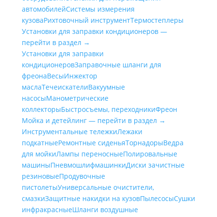
автомобилей
Системы измерения
кузова
Рихтовочный инструмент
Термостеплеры
Установки для заправки кондиционеров —
перейти в раздел →
Установки для заправки
кондиционеров
Заправочные шланги для
фреона
Весы
Инжектор
масла
Течеискатели
Вакуумные
насосы
Манометрические
коллекторы
Быстросъемы, переходники
Фреон
Мойка и детейлинг — перейти в раздел →
Инструментальные тележки
Лежаки
подкатные
Ремонтные сиденья
Торнадоры
Ведра
для мойки
Лампы переносные
Полировальные
машины
Пневмошлифмашинки
Диски зачистные
резиновые
Продувочные
пистолеты
Универсальные очистители,
смазки
Защитные накидки на кузов
Пылесосы
Сушки
инфракрасные
Шланги воздушные