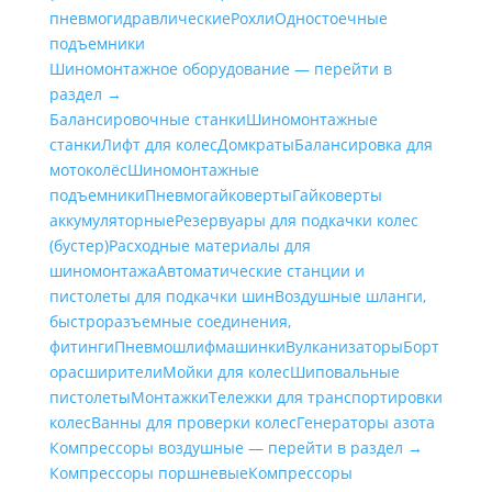
пневмогидравлические
Рохли
Одностоечные
подъемники
Шиномонтажное оборудование — перейти в
раздел →
Балансировочные станки
Шиномонтажные
станки
Лифт для колес
Домкраты
Балансировка для
мотоколёс
Шиномонтажные
подъемники
Пневмогайковерты
Гайковерты
аккумуляторные
Резервуары для подкачки колес
(бустер)
Расходные материалы для
шиномонтажа
Автоматические станции и
пистолеты для подкачки шин
Воздушные шланги,
быстроразъемные соединения,
фитинги
Пневмошлифмашинки
Вулканизаторы
Борт
орасширители
Мойки для колес
Шиповальные
пистолеты
Монтажки
Тележки для транспортировки
колес
Ванны для проверки колес
Генераторы азота
Компрессоры воздушные — перейти в раздел →
Компрессоры поршневые
Компрессоры