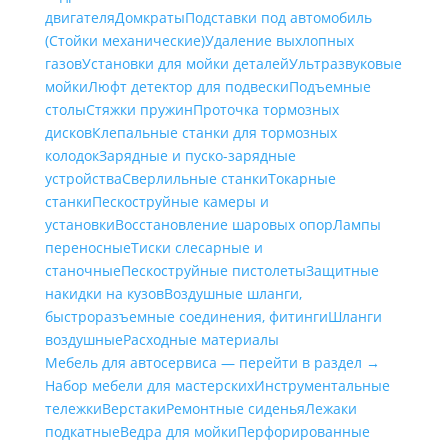
двигателя
Домкраты
Подставки под автомобиль
(Стойки механические)
Удаление выхлопных
газов
Установки для мойки деталей
Ультразвуковые
мойки
Люфт детектор для подвески
Подъемные
столы
Стяжки пружин
Проточка тормозных
дисков
Клепальные станки для тормозных
колодок
Зарядные и пуско-зарядные
устройства
Сверлильные станки
Токарные
станки
Пескоструйные камеры и
установки
Восстановление шаровых опор
Лампы
переносные
Тиски слесарные и
станочные
Пескоструйные пистолеты
Защитные
накидки на кузов
Воздушные шланги,
быстроразъемные соединения, фитинги
Шланги
воздушные
Расходные материалы
Мебель для автосервиса — перейти в раздел →
Набор мебели для мастерских
Инструментальные
тележки
Верстаки
Ремонтные сиденья
Лежаки
подкатные
Ведра для мойки
Перфорированные