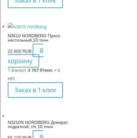
Заказ в 1 клик
N3610 NORDBERG Пресс
настольный,10 тонн
В
22 600
RUB
корзину
Т-Банк
от
3 767 ₽/мес
× 6
мес
Заказ в 1 клик
N3210N NORDBERG Домкрат
подкатной, г/п 10 тонн
В
65 100
RUB