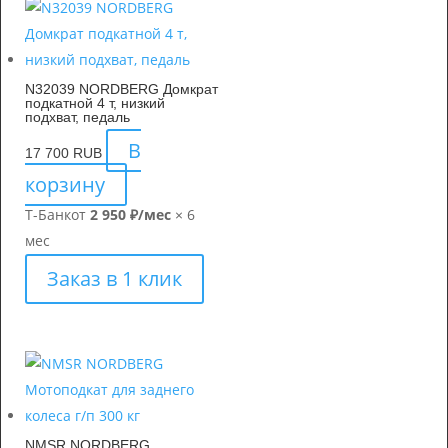
N32039 NORDBERG Домкрат
подкатной 4 т, низкий
подхват, педаль
В
17 700
RUB
корзину
Т-Банк
от
2 950 ₽/мес
× 6
мес
Заказ в 1 клик
NMSR NORDBERG