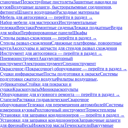
станочные
Пескоструйные пистолеты
Защитные накидки на
кузов
Воздушные шланги, быстроразъемные соединения,
фитинги
Шланги воздушные
Расходные материалы
Мебель для автосервиса — перейти в раздел →
Набор мебели для мастерских
Инструментальные
тележки
Верстаки
Ремонтные сиденья
Лежаки подкатные
Ведра
для мойки
Перфорированные панели
Шкафы
Стенды развал-схождения — перейти в раздел →
Стенды развал-схождения
Сдвижные платформы, поворотные
круги
Аксессуары и запчасти для стендов развал схождения
Инструмент для автосервиса — перейти в раздел →
Пневмоинструмент
Аккумуляторный
инструмент
Электроинструмент
Специнструмент
Окрасочное (Покрасочное) оборудование — перейти в раздел →
Сушки инфракрасные
Посты подготовки к окраске
Системы
подготовки сжатого воздуха
Фильтры воздушные,
лубрикаторы
Стойки для покраски и
сушки
Краскопульты
Миникраскопульты
Оборудование для кузовного ремонта — перейти в раздел →
Стапели
Растяжки гидравлические
Сварочное
оборудование
Тележки для перемещения автомобилей
Системы
измерения кузова
Рихтовочный инструмент
Термостеплеры
Установки для заправки кондиционеров — перейти в раздел →
Установки для заправки кондиционеров
Заправочные шланги
для фреона
Весы
Инжектор масла
Течеискатели
Вакуумные