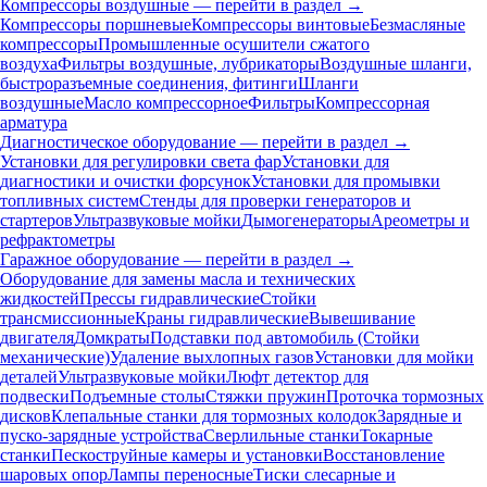
Компрессоры воздушные — перейти в раздел →
Компрессоры поршневые
Компрессоры винтовые
Безмасляные
компрессоры
Промышленные осушители сжатого
воздуха
Фильтры воздушные, лубрикаторы
Воздушные шланги,
быстроразъемные соединения, фитинги
Шланги
воздушные
Масло компрессорное
Фильтры
Компрессорная
арматура
Диагностическое оборудование — перейти в раздел →
Установки для регулировки света фар
Установки для
диагностики и очистки форсунок
Установки для промывки
топливных систем
Стенды для проверки генераторов и
стартеров
Ультразвуковые мойки
Дымогенераторы
Ареометры и
рефрактометры
Гаражное оборудование — перейти в раздел →
Оборудование для замены масла и технических
жидкостей
Прессы гидравлические
Стойки
трансмиссионные
Краны гидравлические
Вывешивание
двигателя
Домкраты
Подставки под автомобиль (Стойки
механические)
Удаление выхлопных газов
Установки для мойки
деталей
Ультразвуковые мойки
Люфт детектор для
подвески
Подъемные столы
Стяжки пружин
Проточка тормозных
дисков
Клепальные станки для тормозных колодок
Зарядные и
пуско-зарядные устройства
Сверлильные станки
Токарные
станки
Пескоструйные камеры и установки
Восстановление
шаровых опор
Лампы переносные
Тиски слесарные и