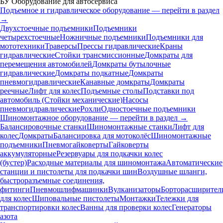
БУ Оборудование для автосервиса
Подъемное и гидравлическое оборудование — перейти в раздел
→
Двухстоечные подъемники
Подъемники
четырехстоечные
Ножничные подъемники
Подъемники для
мототехники
Траверсы
Прессы гидравлические
Краны
гидравлические
Стойки трансмиссионные
Домкраты для
перемещения автомобилей
Домкраты бутылочные
гидравлические
Домкраты подкатные
Домкраты
пневмогидравлические
Канавные домкраты
Домкраты
реечные
Лифт для колес
Подъемные столы
Подставки под
автомобиль (Стойки механические)
Насосы
пневмогидравлические
Рохли
Одностоечные подъемники
Шиномонтажное оборудование — перейти в раздел →
Балансировочные станки
Шиномонтажные станки
Лифт для
колес
Домкраты
Балансировка для мотоколёс
Шиномонтажные
подъемники
Пневмогайковерты
Гайковерты
аккумуляторные
Резервуары для подкачки колес
(бустер)
Расходные материалы для шиномонтажа
Автоматические
станции и пистолеты для подкачки шин
Воздушные шланги,
быстроразъемные соединения,
фитинги
Пневмошлифмашинки
Вулканизаторы
Борторасширител
для колес
Шиповальные пистолеты
Монтажки
Тележки для
транспортировки колес
Ванны для проверки колес
Генераторы
азота