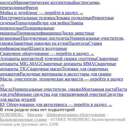
насосы
Манометрические коллекторы
Быстросъемы,
переходники
Фреон
Мойка и детейлинг — перейти в раздел →
Инструментальные тележки
Лежаки подкатные
Ремонтные
сиденья
Торнадоры
Ведра для мойки
Лампы
переносные
Полировальные
машины
Пневмошлифмашинки
Диски зачистные
резиновые
Продувочные пистолеты
Универсальные очистители,
смазки
Защитные накидки на кузов
Пылесосы
Сушки
инфракрасные
Шланги воздушные
Сварочное оборудование — перейти в раздел →
Аппараты контактной точечной сварки cпоттеры
Сварочные
аппараты MIG-MAG
Сварочные аппараты MMA
Сварочные
аппараты TIG
Сварочные маски
Тележки для сварочных
аппаратов
Расходные материалы и аксессуары для сварки
Масла, очистители, технические жидкости — перейти в раздел
→
Масла
Универсальные очистители, смазки
Монтажная паста
Паста
для рук
Моющие средства для ультразвуковой очистки
Средства
для мытья деталей
БУ Оборудование для автосервиса — перейти в раздел →
В этом разделе пока нет подкатегорий
NORDBERG
-
Магазин
-
Шиномонтажное оборудование
-
Балансировочные станки
- 45TRKE NORDBERG Балансировочный
станок для грузовых авто 220В