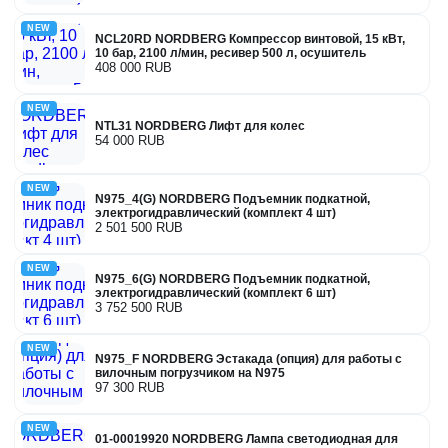
NEW
NCL20RD NORDBERG Компрессор винтовой, 15 кВт,
10 бар, 2100 л/мин, ресивер 500 л, осушитель
408 000 RUB
NEW
NTL31 NORDBERG Лифт для колес
54 000 RUB
NEW
N975_4(G) NORDBERG Подъемник подкатной,
электрогидравлический (комплект 4 шт)
2 501 500 RUB
NEW
N975_6(G) NORDBERG Подъемник подкатной,
электрогидравлический (комплект 6 шт)
3 752 500 RUB
NEW
N975_F NORDBERG Эстакада (опция) для работы с
вилочным погрузчиком на N975
97 300 RUB
NEW
01-00019920 NORDBERG Лампа светодиодная для