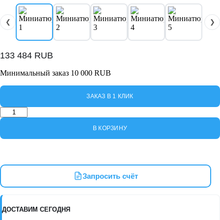
❮
❯
133 484
RUB
Минимальный заказ 10 000 RUB
ЗАКАЗ В 1 КЛИК
Количество
товара
4639ID(B)
В КОРЗИНУ
220
NORDBERG
Станок
шиномонтажный
полуавтомат,
Запросить счёт
односкоростной,
зажимы
12-
24",
ДОСТАВИМ СЕГОДНЯ
синий,