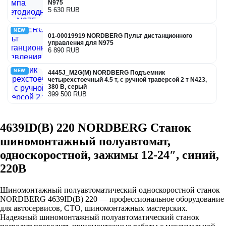
N975
5 630 RUB
NEW
01-00019919 NORDBERG Пульт дистанционного
управления для N975
6 890 RUB
NEW
4445J_M2G(M) NORDBERG Подъемник
четырехстоечный 4.5 т, с ручной траверсой 2 т N423,
380 В, серый
399 500 RUB
4639ID(B) 220 NORDBERG Станок
шиномонтажный полуавтомат,
односкоростной, зажимы 12-24″, синий,
220В
Шиномонтажный полуавтоматический односкоростной станок
NORDBERG 4639ID(B) 220 — профессиональное оборудование
для автосервисов, СТО, шиномонтажных мастерских.
Надежный шиномонтажный полуавтоматический станок