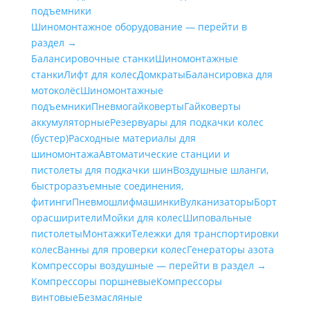
подъемники
Шиномонтажное оборудование — перейти в
раздел →
Балансировочные станки
Шиномонтажные
станки
Лифт для колес
Домкраты
Балансировка для
мотоколёс
Шиномонтажные
подъемники
Пневмогайковерты
Гайковерты
аккумуляторные
Резервуары для подкачки колес
(бустер)
Расходные материалы для
шиномонтажа
Автоматические станции и
пистолеты для подкачки шин
Воздушные шланги,
быстроразъемные соединения,
фитинги
Пневмошлифмашинки
Вулканизаторы
Борт
орасширители
Мойки для колес
Шиповальные
пистолеты
Монтажки
Тележки для транспортировки
колес
Ванны для проверки колес
Генераторы азота
Компрессоры воздушные — перейти в раздел →
Компрессоры поршневые
Компрессоры
винтовые
Безмасляные