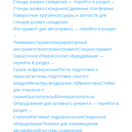
Стенды развал-схождения — перейти в раздел →
Стенды развал-схождения
Сдвижные платформы,
поворотные круги
Аксессуары и запчасти для
стендов развал схождения
Инструмент для автосервиса — перейти в раздел
→
Пневмоинструмент
Аккумуляторный
инструмент
Электроинструмент
Специнструмент
Окрасочное (Покрасочное) оборудование —
перейти в раздел →
Сушки инфракрасные
Посты подготовки к
окраске
Системы подготовки сжатого
воздуха
Фильтры воздушные, лубрикаторы
Стойки
для покраски и
сушки
Краскопульты
Миникраскопульты
Оборудование для кузовного ремонта — перейти в
раздел →
Стапели
Растяжки гидравлические
Сварочное
оборудование
Тележки для перемещения
автомобилей
Системы измерения