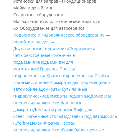
Установки для заправки кондиционеров
Мойка и детейлинг
Сварочное оборудование
Масла, очистители, технические жидкости
БУ Оборудование для автосервиса
Подъемное и гидравлическое оборудование —
перейти в раздел →
Двухстоечные подъемники
Подъемники
четырехстоечные
Ножничные
подъемники
Подъемники для
мототехники
Траверсы
Прессы
гидравлические
Краны гидравлические
Стойки
трансмиссионные
Домкраты для перемещения
автомобилей
Домкраты бутылочные
гидравлические
Домкраты подкатные
Домкраты
пневмогидравлические
Канавные
домкраты
Домкраты реечные
Лифт для
колес
Подъемные столы
Подставки под автомобиль
(Стойки механические)
Насосы
пневмогидравлические
Рохли
Одностоечные