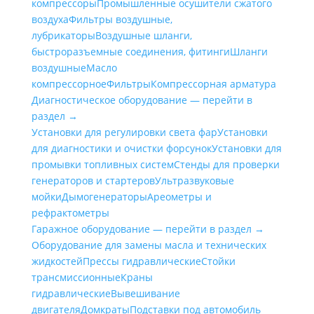
компрессоры
Промышленные осушители сжатого
воздуха
Фильтры воздушные,
лубрикаторы
Воздушные шланги,
быстроразъемные соединения, фитинги
Шланги
воздушные
Масло
компрессорное
Фильтры
Компрессорная арматура
Диагностическое оборудование — перейти в
раздел →
Установки для регулировки света фар
Установки
для диагностики и очистки форсунок
Установки для
промывки топливных систем
Стенды для проверки
генераторов и стартеров
Ультразвуковые
мойки
Дымогенераторы
Ареометры и
рефрактометры
Гаражное оборудование — перейти в раздел →
Оборудование для замены масла и технических
жидкостей
Прессы гидравлические
Стойки
трансмиссионные
Краны
гидравлические
Вывешивание
двигателя
Домкраты
Подставки под автомобиль