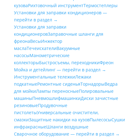
кузова
Рихтовочный инструмент
Термостеплеры
Установки для заправки кондиционеров —
перейти в раздел →
Установки для заправки
кондиционеров
Заправочные шланги для
фреона
Весы
Инжектор
масла
Течеискатели
Вакуумные
насосы
Манометрические
коллекторы
Быстросъемы, переходники
Фреон
Мойка и детейлинг — перейти в раздел →
Инструментальные тележки
Лежаки
подкатные
Ремонтные сиденья
Торнадоры
Ведра
для мойки
Лампы переносные
Полировальные
машины
Пневмошлифмашинки
Диски зачистные
резиновые
Продувочные
пистолеты
Универсальные очистители,
смазки
Защитные накидки на кузов
Пылесосы
Сушки
инфракрасные
Шланги воздушные
Сварочное оборудование — перейти в раздел →