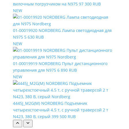
вилочным погрузчиком на N975
97 300 RUB
NEW
01-00019920 NORDBERG Лампа светодиодная для
N975
5 630 RUB
NEW
01-00019919 NORDBERG Пульт дистанционного
управления для N975
6 890 RUB
NEW
4445J_M2G(M) NORDBERG Подъемник
четырехстоечный 4.5 т, с ручной траверсой 2 т
N423, 380 В, серый
399 500 RUB