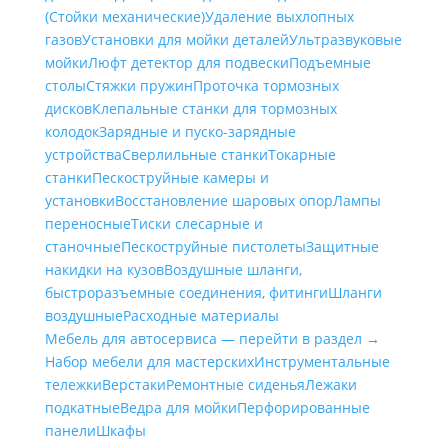
(Стойки механические)
Удаление выхлопных
газов
Установки для мойки деталей
Ультразвуковые
мойки
Люфт детектор для подвески
Подъемные
столы
Стяжки пружин
Проточка тормозных
дисков
Клепальные станки для тормозных
колодок
Зарядные и пуско-зарядные
устройства
Сверлильные станки
Токарные
станки
Пескоструйные камеры и
установки
Восстановление шаровых опор
Лампы
переносные
Тиски слесарные и
станочные
Пескоструйные пистолеты
Защитные
накидки на кузов
Воздушные шланги,
быстроразъемные соединения, фитинги
Шланги
воздушные
Расходные материалы
Мебель для автосервиса — перейти в раздел →
Набор мебели для мастерских
Инструментальные
тележки
Верстаки
Ремонтные сиденья
Лежаки
подкатные
Ведра для мойки
Перфорированные
панели
Шкафы