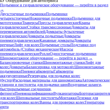
БУ Оборудование для автосервиса
Подъемное и гидравлическое оборудование — перейти в раздел
→
Двухстоечные подъемники
Подъемники
четырехстоечные
Ножничные подъемники
Подъемники для
мототехники
Траверсы
Прессы гидравлические
Краны
гидравлические
Стойки трансмиссионные
Домкраты для
перемещения автомобилей
Домкраты бутылочные
гидравлические
Домкраты подкатные
Домкраты
пневмогидравлические
Канавные домкраты
Домкраты
реечные
Лифт для колес
Подъемные столы
Подставки под
автомобиль (Стойки механические)
Насосы
пневмогидравлические
Рохли
Одностоечные подъемники
Шиномонтажное оборудование — перейти в раздел →
Балансировочные станки
Шиномонтажные станки
Лифт для
колес
Домкраты
Балансировка для мотоколёс
Шиномонтажные
подъемники
Пневмогайковерты
Гайковерты
аккумуляторные
Резервуары для подкачки колес
(бустер)
Расходные материалы для шиномонтажа
Автоматические
станции и пистолеты для подкачки шин
Воздушные шланги,
быстроразъемные соединения,
фитинги
Пневмошлифмашинки
Вулканизаторы
Борторасширител
для колес
Шиповальные пистолеты
Монтажки
Тележки для
транспортировки колес
Ванны для проверки колес
Генераторы
азота