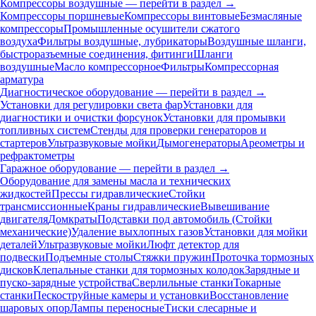
Компрессоры воздушные — перейти в раздел →
Компрессоры поршневые
Компрессоры винтовые
Безмасляные
компрессоры
Промышленные осушители сжатого
воздуха
Фильтры воздушные, лубрикаторы
Воздушные шланги,
быстроразъемные соединения, фитинги
Шланги
воздушные
Масло компрессорное
Фильтры
Компрессорная
арматура
Диагностическое оборудование — перейти в раздел →
Установки для регулировки света фар
Установки для
диагностики и очистки форсунок
Установки для промывки
топливных систем
Стенды для проверки генераторов и
стартеров
Ультразвуковые мойки
Дымогенераторы
Ареометры и
рефрактометры
Гаражное оборудование — перейти в раздел →
Оборудование для замены масла и технических
жидкостей
Прессы гидравлические
Стойки
трансмиссионные
Краны гидравлические
Вывешивание
двигателя
Домкраты
Подставки под автомобиль (Стойки
механические)
Удаление выхлопных газов
Установки для мойки
деталей
Ультразвуковые мойки
Люфт детектор для
подвески
Подъемные столы
Стяжки пружин
Проточка тормозных
дисков
Клепальные станки для тормозных колодок
Зарядные и
пуско-зарядные устройства
Сверлильные станки
Токарные
станки
Пескоструйные камеры и установки
Восстановление
шаровых опор
Лампы переносные
Тиски слесарные и