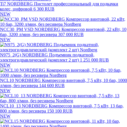
Ti7 NORDBERG Пистолет профессиональный для подкачки
колес, цифровой
6 300 RUB
NEW
NCC30_PM VSD NORDBERG Компрессор винтовой, 22 кВт, 10
бар, 3200 л/мин, без ресивера
307 000 RUB
NEW
N975_2(G) NORDBERG Подъемник подкатной,
электрогидравлический (комплект 2 шт)
1 251 000 RUB
NEW
NCL10 NORDBERG Компрессор винтовой, 7,5 кВт, 10 бар, 1000
л/мин, без ресивера
144 600 RUB
NEW
NCL10_13 NORDBERG Компрессор винтовой, 7,5 кВт, 13 бар,
800 л/мин, без ресивера
150 100 RUB
NEW