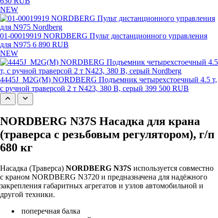
630 RUB
NEW
01-00019919 NORDBERG Пульт дистанционного управления
для N975
6 890 RUB
NEW
4445J_M2G(M) NORDBERG Подъемник четырехстоечный 4.5 т,
с ручной траверсой 2 т N423, 380 В, серый
399 500 RUB
NORDBERG N37S Насадка для крана
(траверса с резьбовым регулятором), г/п
680 кг
Насадка (Траверса)
NORDBERG N37S
используется совместно
с краном NORDBERG N3720 и предназначена для надёжного
закрепления габаритных агрегатов и узлов автомобильной и
другой техники.
поперечная балка