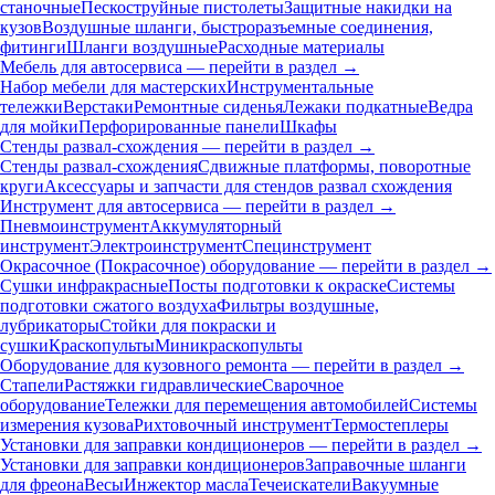
станочные
Пескоструйные пистолеты
Защитные накидки на
кузов
Воздушные шланги, быстроразъемные соединения,
фитинги
Шланги воздушные
Расходные материалы
Мебель для автосервиса — перейти в раздел →
Набор мебели для мастерских
Инструментальные
тележки
Верстаки
Ремонтные сиденья
Лежаки подкатные
Ведра
для мойки
Перфорированные панели
Шкафы
Стенды развал-схождения — перейти в раздел →
Стенды развал-схождения
Сдвижные платформы, поворотные
круги
Аксессуары и запчасти для стендов развал схождения
Инструмент для автосервиса — перейти в раздел →
Пневмоинструмент
Аккумуляторный
инструмент
Электроинструмент
Специнструмент
Окрасочное (Покрасочное) оборудование — перейти в раздел →
Сушки инфракрасные
Посты подготовки к окраске
Системы
подготовки сжатого воздуха
Фильтры воздушные,
лубрикаторы
Стойки для покраски и
сушки
Краскопульты
Миникраскопульты
Оборудование для кузовного ремонта — перейти в раздел →
Стапели
Растяжки гидравлические
Сварочное
оборудование
Тележки для перемещения автомобилей
Системы
измерения кузова
Рихтовочный инструмент
Термостеплеры
Установки для заправки кондиционеров — перейти в раздел →
Установки для заправки кондиционеров
Заправочные шланги
для фреона
Весы
Инжектор масла
Течеискатели
Вакуумные