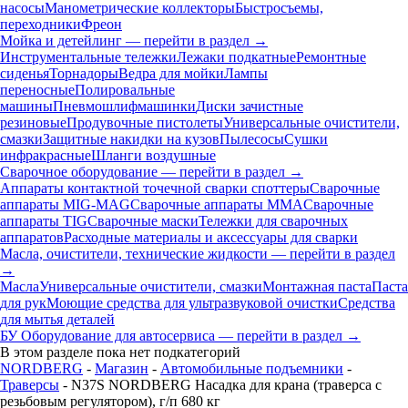
насосы
Манометрические коллекторы
Быстросъемы,
переходники
Фреон
Мойка и детейлинг — перейти в раздел →
Инструментальные тележки
Лежаки подкатные
Ремонтные
сиденья
Торнадоры
Ведра для мойки
Лампы
переносные
Полировальные
машины
Пневмошлифмашинки
Диски зачистные
резиновые
Продувочные пистолеты
Универсальные очистители,
смазки
Защитные накидки на кузов
Пылесосы
Сушки
инфракрасные
Шланги воздушные
Сварочное оборудование — перейти в раздел →
Аппараты контактной точечной сварки cпоттеры
Сварочные
аппараты MIG-MAG
Сварочные аппараты MMA
Сварочные
аппараты TIG
Сварочные маски
Тележки для сварочных
аппаратов
Расходные материалы и аксессуары для сварки
Масла, очистители, технические жидкости — перейти в раздел
→
Масла
Универсальные очистители, смазки
Монтажная паста
Паста
для рук
Моющие средства для ультразвуковой очистки
Средства
для мытья деталей
БУ Оборудование для автосервиса — перейти в раздел →
В этом разделе пока нет подкатегорий
NORDBERG
-
Магазин
-
Автомобильные подъемники
-
Траверсы
- N37S NORDBERG Насадка для крана (траверса с
резьбовым регулятором), г/п 680 кг