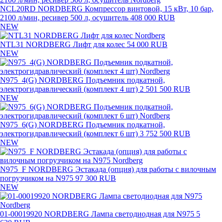
NCL20RD NORDBERG Компрессор винтовой, 15 кВт, 10 бар,
2100 л/мин, ресивер 500 л, осушитель
408 000 RUB
NEW
NTL31 NORDBERG Лифт для колес
54 000 RUB
NEW
N975_4(G) NORDBERG Подъемник подкатной,
электрогидравлический (комплект 4 шт)
2 501 500 RUB
NEW
N975_6(G) NORDBERG Подъемник подкатной,
электрогидравлический (комплект 6 шт)
3 752 500 RUB
NEW
N975_F NORDBERG Эстакада (опция) для работы с вилочным
погрузчиком на N975
97 300 RUB
NEW
01-00019920 NORDBERG Лампа светодиодная для N975
5