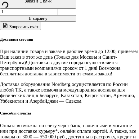
Заказ в 1 клик
Количество
товара
В корзину
N37S
Запросить счёт
NORDBERG
Насадка
для
Доставим сегодня
крана
(траверса
При наличии товара и заказе в рабочее время до 12:00, привезем
с
Ваш заказ в этот же день (Только для Москвы и Санкт-
резьбовым
Петербурга)! Доставка в другие города осуществляется
регулятором),
транспортными компаниями сроком от 1 дня! Возможна
г/
бесплатная доставка в зависимости от суммы заказа!
п
680
Доставка оборудования Nordberg осуществляется по России
кг
любой ТК, а также возможна международная доставка для
физических лиц в Беларусь, Казахстан, Кыргызстан, Армению,
Узбекистан и Азербайджан — Сдэком.
Способы оплаты
Оплата возможна по счету через банк, наличными в магазине
или при доставке курьеру*, онлайн оплата картой. А также, все
товары от 3000 — 550 000 руб., доступны в рассрочку, кредит и