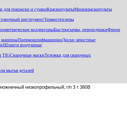
и для покраски и сушки
Краскопульты
Миникраскопульты
хтовочный инструмент
Термостеплеры
нометрические коллекторы
Быстросъемы, переходники
Фреон
е машины
Пневмошлифмашинки
Диски зачистные
ые
Шланги воздушные
ы TIG
Сварочные маски
Тележки для сварочных
для мытья деталей
жничный низкопрофильный, г/п 3 т 380В