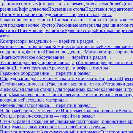
трансмиссионные
Домкраты для перемещения автомобилей
Домк
реечные
Лифт для колес
Подъемные столы
Подставки под автомо
Шиномонтажное оборудование — перейти в раздел →
Балансировочные станки
Шиномонтажные станки
Лифт для коле
для подкачки колес (бустер)
Расходные материалы для шиномонт
фитинги
Пневмошлифмашинки
Вулканизаторы
Борторасширител
азота
Компрессоры воздушные — перейти в раздел →
Компрессоры поршневые
Компрессоры винтовые
Безмасляные к
соединения, фитинги
Шланги воздушные
Масло компрессорное
Ф
Диагностическое оборудование — перейти в раздел →
Установки для регулировки света фар
Установки для диагностик
мойки
Дымогенераторы
Ареометры и рефрактометры
Гаражное оборудование — перейти в раздел →
Оборудование для замены масла и технических жидкостей
Пресс
(Стойки механические)
Удаление выхлопных газов
Установки дл
дисков
Клепальные станки для тормозных колодок
Зарядные и пу
опор
Лампы переносные
Тиски слесарные и станочные
Пескостру
воздушные
Расходные материалы
Мебель для автосервиса — перейти в раздел →
Набор мебели для мастерских
Инструментальные тележки
Верста
Стенды развал-схождения — перейти в раздел →
Стенды развал-схождения
Сдвижные платформы, поворотные кр
Инструмент для автосервиса — перейти в раздел →
Пневмоинструмент
Аккумуляторный инструмент
Электроинстру