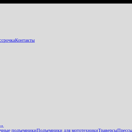
ссрочка
Контакты
 →
чные подъемники
Подъемники для мототехники
Траверсы
Прессы