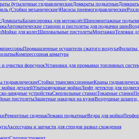
раты бутылочные гидравлические
Домкраты подкатные
Домкраты
биль (Стойки механические)
Насосы пневмогидравлические
Рохл
с
Домкраты
Балансировка для мотоколёс
Шиномонтажные подъем
ажа
Автоматические станции и пистолеты для подкачки шин
Возд
и
Мойки для колес
Шиповальные пистолеты
Монтажки
Тележки дл
омпрессоры
Промышленные осушители сжатого воздуха
Фильтры 
ильтры
Компрессорная арматура
и и очистки форсунок
Установки для промывки топливных систе
ы гидравлические
Стойки трансмиссионные
Краны гидравлическ
я мойки деталей
Ультразвуковые мойки
Люфт детектор для подвес
ско-зарядные устройства
Сверлильные станки
Токарные станки
Пе
йные пистолеты
Защитные накидки на кузов
Воздушные шланги, 
ки
Ремонтные сиденья
Лежаки подкатные
Ведра для мойки
Перфор
уги
Аксессуары и запчасти для стендов развал схождения
мент
Специнструмент