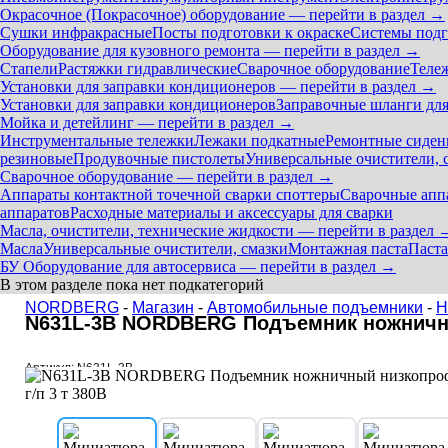
Окрасочное (Покрасочное) оборудование — перейти в раздел →
Сушки инфракрасные
Посты подготовки к окраске
Системы подг
Оборудование для кузовного ремонта — перейти в раздел →
Стапели
Растяжки гидравлические
Сварочное оборудование
Теле
Установки для заправки кондиционеров — перейти в раздел →
Установки для заправки кондиционеров
Заправочные шланги для
Мойка и детейлинг — перейти в раздел →
Инструментальные тележки
Лежаки подкатные
Ремонтные сиден
резиновые
Продувочные пистолеты
Универсальные очистители, 
Сварочное оборудование — перейти в раздел →
Аппараты контактной точечной сварки cпоттеры
Сварочные ап
аппаратов
Расходные материалы и аксессуары для сварки
Масла, очистители, технические жидкости — перейти в раздел 
Масла
Универсальные очистители, смазки
Монтажная паста
Паста
БУ Оборудование для автосервиса — перейти в раздел →
В этом разделе пока нет подкатегорий
NORDBERG
-
Магазин
-
Автомобильные подъемники
-
Н
N631L-3B NORDBERG Подъемник ножничны
Артикул: N631L-3B