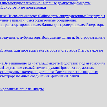
 пневмогидравлические
Канавные домкраты
Домкраты
и
Одностоечные подъемники
ники
Пневмогайковерты
Гайковерты аккумуляторные
Резервуары
ушные шланги, быстроразъемные соединения,
я транспортировки колес
Ванны для проверки колес
Генераторы
воздушные, лубрикаторы
Воздушные шланги, быстроразъемные
м
Стенды для проверки генераторов и стартеров
Ультразвуковые
ие
Вывешивание двигателя
Домкраты
Подставки под автомобиль
ки
Подъемные столы
Стяжки пружин
Проточка тормозных
скоструйные камеры и установки
Восстановление шаровых
быстроразъемные соединения, фитинги
Шланги
ированные панели
Шкафы