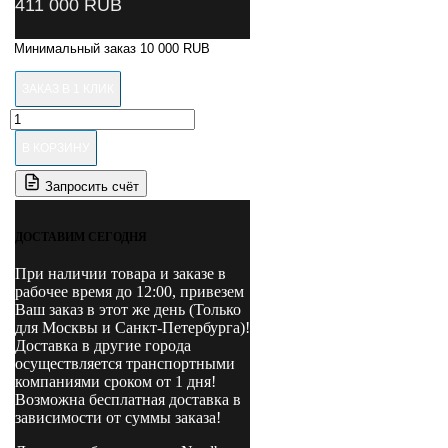
411 000
RUB
Минимальный заказ 10 000 RUB
ЗАКАЗ В 1 КЛИК
Количество
товара
В КОРЗИНУ
N631L-
3B
Запросить счёт
NORDBERG
Подъемник
ножничный
ДОСТАВИМ СЕГОДНЯ
низкопрофильный,
г/
При наличии товара и заказе в
п
рабочее время до 12:00, привезем
3
Ваш заказ в этот же день (Только
т
для Москвы и Санкт-Петербурга)!
380В
Доставка в другие города
осуществляется транспортными
компаниями сроком от 1 дня!
Возможна бесплатная доставка в
зависимости от суммы заказа!