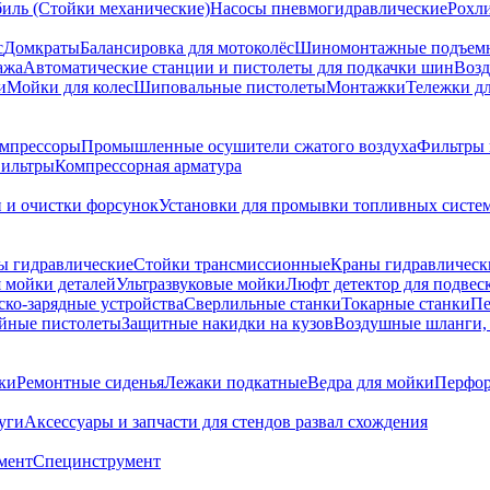
биль (Стойки механические)
Насосы пневмогидравлические
Рохл
с
Домкраты
Балансировка для мотоколёс
Шиномонтажные подъем
ажа
Автоматические станции и пистолеты для подкачки шин
Возд
и
Мойки для колес
Шиповальные пистолеты
Монтажки
Тележки дл
омпрессоры
Промышленные осушители сжатого воздуха
Фильтры 
ильтры
Компрессорная арматура
и и очистки форсунок
Установки для промывки топливных систе
ы гидравлические
Стойки трансмиссионные
Краны гидравлическ
я мойки деталей
Ультразвуковые мойки
Люфт детектор для подвес
ско-зарядные устройства
Сверлильные станки
Токарные станки
Пе
йные пистолеты
Защитные накидки на кузов
Воздушные шланги, 
ки
Ремонтные сиденья
Лежаки подкатные
Ведра для мойки
Перфор
уги
Аксессуары и запчасти для стендов развал схождения
мент
Специнструмент