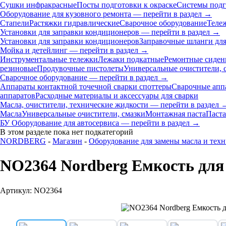
Сушки инфракрасные
Посты подготовки к окраске
Системы подг
Оборудование для кузовного ремонта — перейти в раздел →
Стапели
Растяжки гидравлические
Сварочное оборудование
Теле
Установки для заправки кондиционеров — перейти в раздел →
Установки для заправки кондиционеров
Заправочные шланги для
Мойка и детейлинг — перейти в раздел →
Инструментальные тележки
Лежаки подкатные
Ремонтные сиден
резиновые
Продувочные пистолеты
Универсальные очистители, 
Сварочное оборудование — перейти в раздел →
Аппараты контактной точечной сварки cпоттеры
Сварочные ап
аппаратов
Расходные материалы и аксессуары для сварки
Масла, очистители, технические жидкости — перейти в раздел 
Масла
Универсальные очистители, смазки
Монтажная паста
Паста
БУ Оборудование для автосервиса — перейти в раздел →
В этом разделе пока нет подкатегорий
NORDBERG
-
Магазин
-
Оборудование для замены масла и тех
NO2364 Nordberg Емкость для с
Артикул: NO2364