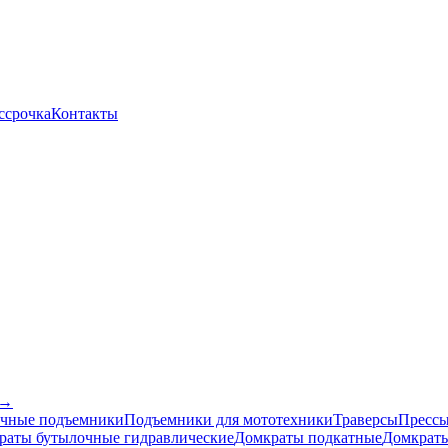
ссрочка
Контакты
 →
чные подъемники
Подъемники для мототехники
Траверсы
Прессы
раты бутылочные гидравлические
Домкраты подкатные
Домкраты