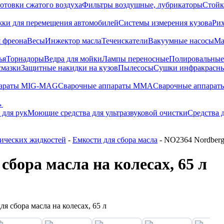
отовки сжатого воздуха
Фильтры воздушные, лубрикаторы
Стойк
жки для перемещения автомобилей
Системы измерения кузова
Ри
 фреона
Весы
Инжектор масла
Течеискатели
Вакуумные насосы
Ма
ья
Торнадоры
Ведра для мойки
Лампы переносные
Полировальны
смазки
Защитные накидки на кузов
Пылесосы
Сушки инфракрасн
параты MIG-MAG
Сварочные аппараты MMA
Сварочные аппарат
→
 для рук
Моющие средства для ультразвуковой очистки
Средства 
нических жидкостей
-
Емкости для сбора масла
- NO2364 Nordberg 
бора масла на колесах, 65 л