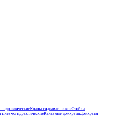
 гидравлические
Краны гидравлические
Стойки
 пневмогидравлические
Канавные домкраты
Домкраты