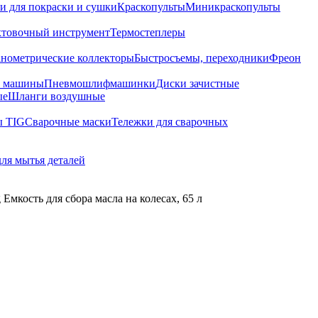
и для покраски и сушки
Краскопульты
Миникраскопульты
хтовочный инструмент
Термостеплеры
нометрические коллекторы
Быстросъемы, переходники
Фреон
е машины
Пневмошлифмашинки
Диски зачистные
ые
Шланги воздушные
ы TIG
Сварочные маски
Тележки для сварочных
для мытья деталей
Емкость для сбора масла на колесах, 65 л