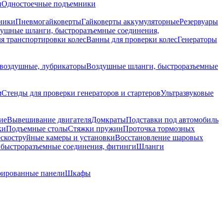
и
Одностоечные подъемники
ники
Пневмогайковерты
Гайковерты аккумуляторные
Резервуары
ушные шланги, быстроразъемные соединения,
я транспортировки колес
Ванны для проверки колес
Генераторы
воздушные, лубрикаторы
Воздушные шланги, быстроразъемные
м
Стенды для проверки генераторов и стартеров
Ультразвуковые
ие
Вывешивание двигателя
Домкраты
Подставки под автомобиль
ки
Подъемные столы
Стяжки пружин
Проточка тормозных
скоструйные камеры и установки
Восстановление шаровых
быстроразъемные соединения, фитинги
Шланги
ированные панели
Шкафы