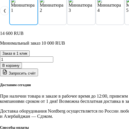
❮
14 600
RUB
Минимальный заказ 10 000 RUB
Заказ в 1 клик
Количество
товара
В корзину
NO2364
Запросить счёт
Nordberg
Емкость
для
Доставим сегодня
сбора
масла
При наличии товара и заказе в рабочее время до 12:00, привезе
на
компаниями сроком от 1 дня! Возможна бесплатная доставка в з
колесах,
65
Доставка оборудования Nordberg осуществляется по России люб
л
и Азербайджан — Сдэком.
Способы оплаты