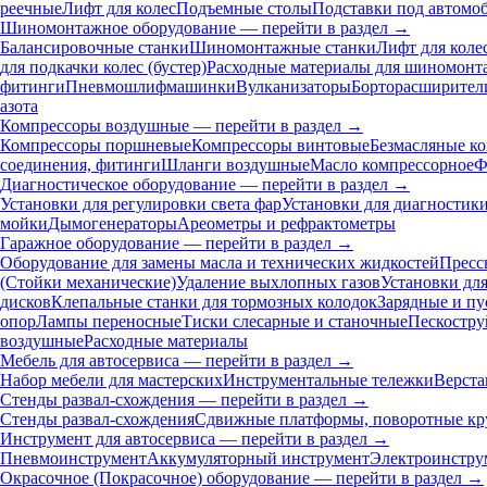
реечные
Лифт для колес
Подъемные столы
Подставки под автомо
Шиномонтажное оборудование — перейти в раздел →
Балансировочные станки
Шиномонтажные станки
Лифт для коле
для подкачки колес (бустер)
Расходные материалы для шиномонт
фитинги
Пневмошлифмашинки
Вулканизаторы
Борторасширител
азота
Компрессоры воздушные — перейти в раздел →
Компрессоры поршневые
Компрессоры винтовые
Безмасляные к
соединения, фитинги
Шланги воздушные
Масло компрессорное
Ф
Диагностическое оборудование — перейти в раздел →
Установки для регулировки света фар
Установки для диагностик
мойки
Дымогенераторы
Ареометры и рефрактометры
Гаражное оборудование — перейти в раздел →
Оборудование для замены масла и технических жидкостей
Пресс
(Стойки механические)
Удаление выхлопных газов
Установки дл
дисков
Клепальные станки для тормозных колодок
Зарядные и пу
опор
Лампы переносные
Тиски слесарные и станочные
Пескостру
воздушные
Расходные материалы
Мебель для автосервиса — перейти в раздел →
Набор мебели для мастерских
Инструментальные тележки
Верста
Стенды развал-схождения — перейти в раздел →
Стенды развал-схождения
Сдвижные платформы, поворотные кр
Инструмент для автосервиса — перейти в раздел →
Пневмоинструмент
Аккумуляторный инструмент
Электроинстру
Окрасочное (Покрасочное) оборудование — перейти в раздел →