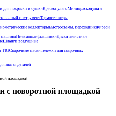
и для покраски и сушки
Краскопульты
Миникраскопульты
хтовочный инструмент
Термостеплеры
нометрические коллекторы
Быстросъемы, переходники
Фреон
е машины
Пневмошлифмашинки
Диски зачистные
ые
Шланги воздушные
ы TIG
Сварочные маски
Тележки для сварочных
для мытья деталей
тной площадкой
и с поворотной площадкой