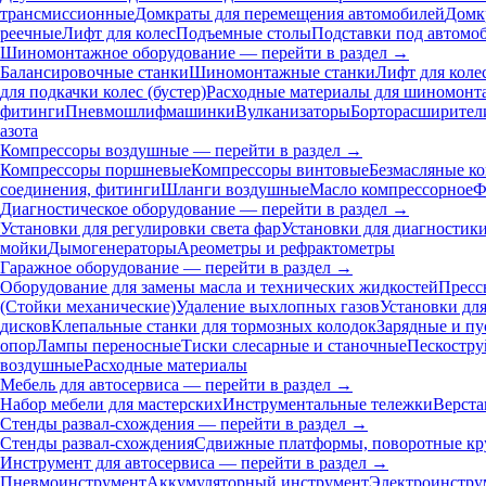
трансмиссионные
Домкраты для перемещения автомобилей
Домк
реечные
Лифт для колес
Подъемные столы
Подставки под автомо
Шиномонтажное оборудование — перейти в раздел →
Балансировочные станки
Шиномонтажные станки
Лифт для коле
для подкачки колес (бустер)
Расходные материалы для шиномонт
фитинги
Пневмошлифмашинки
Вулканизаторы
Борторасширител
азота
Компрессоры воздушные — перейти в раздел →
Компрессоры поршневые
Компрессоры винтовые
Безмасляные к
соединения, фитинги
Шланги воздушные
Масло компрессорное
Ф
Диагностическое оборудование — перейти в раздел →
Установки для регулировки света фар
Установки для диагностик
мойки
Дымогенераторы
Ареометры и рефрактометры
Гаражное оборудование — перейти в раздел →
Оборудование для замены масла и технических жидкостей
Пресс
(Стойки механические)
Удаление выхлопных газов
Установки дл
дисков
Клепальные станки для тормозных колодок
Зарядные и пу
опор
Лампы переносные
Тиски слесарные и станочные
Пескостру
воздушные
Расходные материалы
Мебель для автосервиса — перейти в раздел →
Набор мебели для мастерских
Инструментальные тележки
Верста
Стенды развал-схождения — перейти в раздел →
Стенды развал-схождения
Сдвижные платформы, поворотные кр
Инструмент для автосервиса — перейти в раздел →
Пневмоинструмент
Аккумуляторный инструмент
Электроинстру