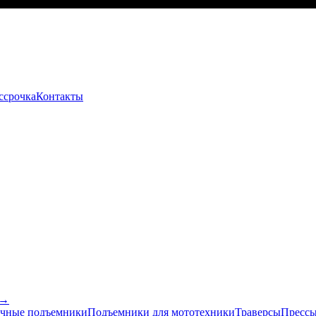
ссрочка
Контакты
 →
чные подъемники
Подъемники для мототехники
Траверсы
Прессы