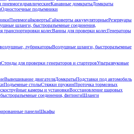
 пневмогидравлические
Канавные домкраты
Домкраты
и
Одностоечные подъемники
ники
Пневмогайковерты
Гайковерты аккумуляторные
Резервуары
ушные шланги, быстроразъемные соединения,
я транспортировки колес
Ванны для проверки колес
Генераторы
воздушные, лубрикаторы
Воздушные шланги, быстроразъемные
м
Стенды для проверки генераторов и стартеров
Ультразвуковые
ие
Вывешивание двигателя
Домкраты
Подставки под автомобиль
ки
Подъемные столы
Стяжки пружин
Проточка тормозных
скоструйные камеры и установки
Восстановление шаровых
быстроразъемные соединения, фитинги
Шланги
ированные панели
Шкафы