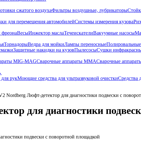
отовки сжатого воздуха
Фильтры воздушные, лубрикаторы
Стойк
жки для перемещения автомобилей
Системы измерения кузова
Ри
 фреона
Весы
Инжектор масла
Течеискатели
Вакуумные насосы
Ма
ья
Торнадоры
Ведра для мойки
Лампы переносные
Полировальны
смазки
Защитные накидки на кузов
Пылесосы
Сушки инфракрасн
параты MIG-MAG
Сварочные аппараты MMA
Сварочные аппарат
→
 для рук
Моющие средства для ультразвуковой очистки
Средства 
2 Nordberg Люфт-детектор для диагностики подвески с поворо
ктор для диагностики подвеск