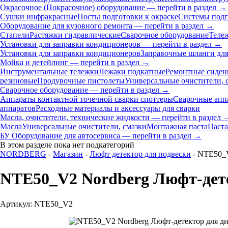
Окрасочное (Покрасочное) оборудование — перейти в раздел →
Сушки инфракрасные
Посты подготовки к окраске
Системы подг
Оборудование для кузовного ремонта — перейти в раздел →
Стапели
Растяжки гидравлические
Сварочное оборудование
Теле
Установки для заправки кондиционеров — перейти в раздел →
Установки для заправки кондиционеров
Заправочные шланги для
Мойка и детейлинг — перейти в раздел →
Инструментальные тележки
Лежаки подкатные
Ремонтные сиден
резиновые
Продувочные пистолеты
Универсальные очистители, 
Сварочное оборудование — перейти в раздел →
Аппараты контактной точечной сварки cпоттеры
Сварочные ап
аппаратов
Расходные материалы и аксессуары для сварки
Масла, очистители, технические жидкости — перейти в раздел 
Масла
Универсальные очистители, смазки
Монтажная паста
Паста
БУ Оборудование для автосервиса — перейти в раздел →
В этом разделе пока нет подкатегорий
NORDBERG
-
Магазин
-
Люфт детектор для подвески
- NTE50_V
NTE50_V2 Nordberg Люфт-дете
Артикул: NTE50_V2