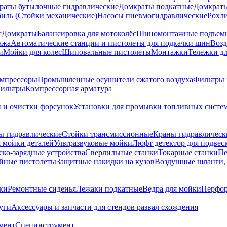
раты бутылочные гидравлические
Домкраты подкатные
Домкраты
биль (Стойки механические)
Насосы пневмогидравлические
Рохл
с
Домкраты
Балансировка для мотоколёс
Шиномонтажные подъем
ажа
Автоматические станции и пистолеты для подкачки шин
Возд
и
Мойки для колес
Шиповальные пистолеты
Монтажки
Тележки дл
омпрессоры
Промышленные осушители сжатого воздуха
Фильтры 
ильтры
Компрессорная арматура
и и очистки форсунок
Установки для промывки топливных систе
ы гидравлические
Стойки трансмиссионные
Краны гидравлическ
я мойки деталей
Ультразвуковые мойки
Люфт детектор для подвес
ско-зарядные устройства
Сверлильные станки
Токарные станки
Пе
йные пистолеты
Защитные накидки на кузов
Воздушные шланги, 
ки
Ремонтные сиденья
Лежаки подкатные
Ведра для мойки
Перфор
уги
Аксессуары и запчасти для стендов развал схождения
мент
Специнструмент