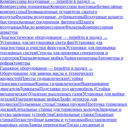
Компрессоры воздушные — перейти в раздел →
Компрессоры поршневые
Компрессоры винтовые
Безмасляные
компрессоры
Промышленные осушители сжатого
воздуха
Фильтры воздушные, лубрикаторы
Воздушные шланги,
быстроразъемные соединения, фитинги
Шланги
воздушные
Масло компрессорное
Фильтры
Компрессорная
арматура
Диагностическое оборудование — перейти в раздел →
Установки для регулировки света фар
Установки для
диагностики и очистки форсунок
Установки для промывки
топливных систем
Стенды для проверки генераторов и
стартеров
Ультразвуковые мойки
Дымогенераторы
Ареометры и
рефрактометры
Гаражное оборудование — перейти в раздел →
Оборудование для замены масла и технических
жидкостей
Прессы гидравлические
Стойки
трансмиссионные
Краны гидравлические
Вывешивание
двигателя
Домкраты
Подставки под автомобиль (Стойки
механические)
Удаление выхлопных газов
Установки для мойки
деталей
Ультразвуковые мойки
Люфт детектор для
подвески
Подъемные столы
Стяжки пружин
Проточка тормозных
дисков
Клепальные станки для тормозных колодок
Зарядные и
пуско-зарядные устройства
Сверлильные станки
Токарные
станки
Пескоструйные камеры и установки
Восстановление
шаровых опор
Лампы переносные
Тиски слесарные и