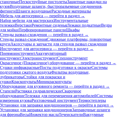
станочные
Пескоструйные пистолеты
Защитные накидки на
кузов
Воздушные шланги, быстроразъемные соединения,
фитинги
Шланги воздушные
Расходные материалы
Мебель для автосервиса — перейти в раздел →
Набор мебели для мастерских
Инструментальные
тележки
Верстаки
Ремонтные сиденья
Лежаки подкатные
Ведра
для мойки
Перфорированные панели
Шкафы
Стенды развал-схождения — перейти в раздел →
Стенды развал-схождения
Сдвижные платформы, поворотные
круги
Аксессуары и запчасти для стендов развал схождения
Инструмент для автосервиса — перейти в раздел →
Пневмоинструмент
Аккумуляторный
инструмент
Электроинструмент
Специнструмент
Окрасочное (Покрасочное) оборудование — перейти в раздел →
Сушки инфракрасные
Посты подготовки к окраске
Системы
подготовки сжатого воздуха
Фильтры воздушные,
лубрикаторы
Стойки для покраски и
сушки
Краскопульты
Миникраскопульты
Оборудование для кузовного ремонта — перейти в раздел →
Стапели
Растяжки гидравлические
Сварочное
оборудование
Тележки для перемещения автомобилей
Системы
измерения кузова
Рихтовочный инструмент
Термостеплеры
Установки для заправки кондиционеров — перейти в раздел →
Установки для заправки кондиционеров
Заправочные шланги
для фреона
Весы
Инжектор масла
Течеискатели
Вакуумные