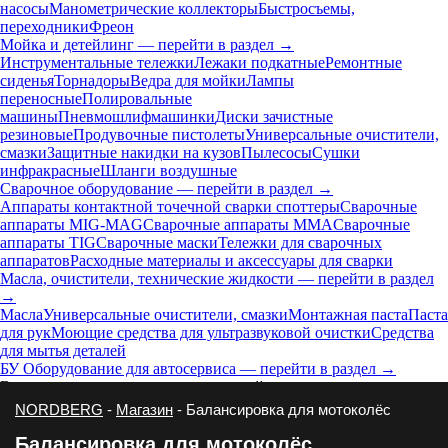
насосы
Манометрические коллекторы
Быстросъемы,
переходники
Фреон
Мойка и детейлинг — перейти в раздел →
Инструментальные тележки
Лежаки подкатные
Ремонтные
сиденья
Торнадоры
Ведра для мойки
Лампы
переносные
Полировальные
машины
Пневмошлифмашинки
Диски зачистные
резиновые
Продувочные пистолеты
Универсальные очистители,
смазки
Защитные накидки на кузов
Пылесосы
Сушки
инфракрасные
Шланги воздушные
Сварочное оборудование — перейти в раздел →
Аппараты контактной точечной сварки cпоттеры
Сварочные
аппараты MIG-MAG
Сварочные аппараты MMA
Сварочные
аппараты TIG
Сварочные маски
Тележки для сварочных
аппаратов
Расходные материалы и аксессуары для сварки
Масла, очистители, технические жидкости — перейти в раздел
→
Масла
Универсальные очистители, смазки
Монтажная паста
Паста
для рук
Моющие средства для ультразвуковой очистки
Средства
для мытья деталей
БУ Оборудование для автосервиса — перейти в раздел →
В этом разделе пока нет подкатегорий
NORDBERG
-
Магазин
- Балансировка для мотоколёс
Балансировка для мотоколёс