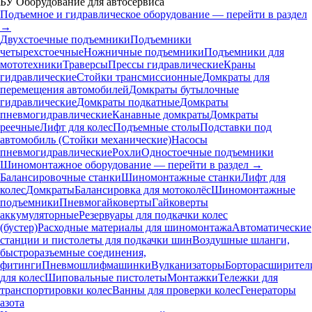
БУ Оборудование для автосервиса
Подъемное и гидравлическое оборудование — перейти в раздел
→
Двухстоечные подъемники
Подъемники
четырехстоечные
Ножничные подъемники
Подъемники для
мототехники
Траверсы
Прессы гидравлические
Краны
гидравлические
Стойки трансмиссионные
Домкраты для
перемещения автомобилей
Домкраты бутылочные
гидравлические
Домкраты подкатные
Домкраты
пневмогидравлические
Канавные домкраты
Домкраты
реечные
Лифт для колес
Подъемные столы
Подставки под
автомобиль (Стойки механические)
Насосы
пневмогидравлические
Рохли
Одностоечные подъемники
Шиномонтажное оборудование — перейти в раздел →
Балансировочные станки
Шиномонтажные станки
Лифт для
колес
Домкраты
Балансировка для мотоколёс
Шиномонтажные
подъемники
Пневмогайковерты
Гайковерты
аккумуляторные
Резервуары для подкачки колес
(бустер)
Расходные материалы для шиномонтажа
Автоматические
станции и пистолеты для подкачки шин
Воздушные шланги,
быстроразъемные соединения,
фитинги
Пневмошлифмашинки
Вулканизаторы
Борторасширител
для колес
Шиповальные пистолеты
Монтажки
Тележки для
транспортировки колес
Ванны для проверки колес
Генераторы
азота