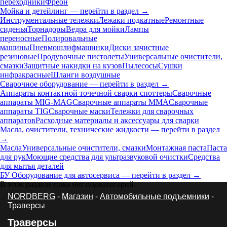
переходники
Фреон
Мойка и детейлинг — перейти в раздел →
Инструментальные тележки
Лежаки подкатные
Ремонтные
сиденья
Торнадоры
Ведра для мойки
Лампы
переносные
Полировальные
машины
Пневмошлифмашинки
Диски зачистные
резиновые
Продувочные пистолеты
Универсальные очистители,
смазки
Защитные накидки на кузов
Пылесосы
Сушки
инфракрасные
Шланги воздушные
Сварочное оборудование — перейти в раздел →
Аппараты контактной точечной сварки cпоттеры
Сварочные
аппараты MIG-MAG
Сварочные аппараты MMA
Сварочные
аппараты TIG
Сварочные маски
Тележки для сварочных
аппаратов
Расходные материалы и аксессуары для сварки
Масла, очистители, технические жидкости — перейти в раздел
→
Масла
Универсальные очистители, смазки
Монтажная паста
Паста
для рук
Моющие средства для ультразвуковой очистки
Средства
для мытья деталей
БУ Оборудование для автосервиса — перейти в раздел →
В этом разделе пока нет подкатегорий
NORDBERG
-
Магазин
-
Автомобильные подъемники
-
Траверсы
Траверсы