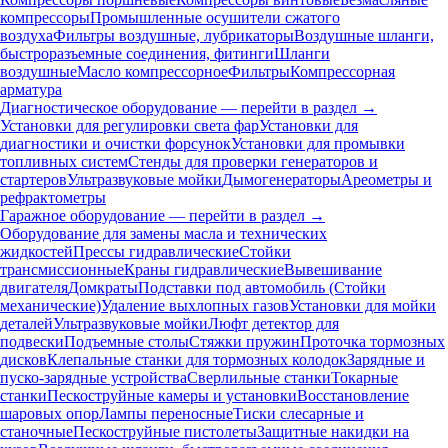
компрессоры
Промышленные осушители сжатого
воздуха
Фильтры воздушные, лубрикаторы
Воздушные шланги,
быстроразъемные соединения, фитинги
Шланги
воздушные
Масло компрессорное
Фильтры
Компрессорная
арматура
Диагностическое оборудование — перейти в раздел →
Установки для регулировки света фар
Установки для
диагностики и очистки форсунок
Установки для промывки
топливных систем
Стенды для проверки генераторов и
стартеров
Ультразвуковые мойки
Дымогенераторы
Ареометры и
рефрактометры
Гаражное оборудование — перейти в раздел →
Оборудование для замены масла и технических
жидкостей
Прессы гидравлические
Стойки
трансмиссионные
Краны гидравлические
Вывешивание
двигателя
Домкраты
Подставки под автомобиль (Стойки
механические)
Удаление выхлопных газов
Установки для мойки
деталей
Ультразвуковые мойки
Люфт детектор для
подвески
Подъемные столы
Стяжки пружин
Проточка тормозных
дисков
Клепальные станки для тормозных колодок
Зарядные и
пуско-зарядные устройства
Сверлильные станки
Токарные
станки
Пескоструйные камеры и установки
Восстановление
шаровых опор
Лампы переносные
Тиски слесарные и
станочные
Пескоструйные пистолеты
Защитные накидки на