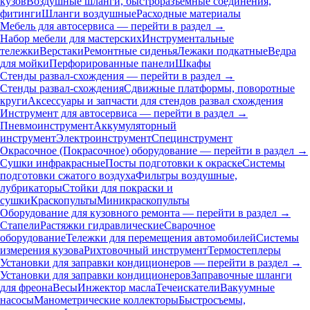
кузов
Воздушные шланги, быстроразъемные соединения,
фитинги
Шланги воздушные
Расходные материалы
Мебель для автосервиса — перейти в раздел →
Набор мебели для мастерских
Инструментальные
тележки
Верстаки
Ремонтные сиденья
Лежаки подкатные
Ведра
для мойки
Перфорированные панели
Шкафы
Стенды развал-схождения — перейти в раздел →
Стенды развал-схождения
Сдвижные платформы, поворотные
круги
Аксессуары и запчасти для стендов развал схождения
Инструмент для автосервиса — перейти в раздел →
Пневмоинструмент
Аккумуляторный
инструмент
Электроинструмент
Специнструмент
Окрасочное (Покрасочное) оборудование — перейти в раздел →
Сушки инфракрасные
Посты подготовки к окраске
Системы
подготовки сжатого воздуха
Фильтры воздушные,
лубрикаторы
Стойки для покраски и
сушки
Краскопульты
Миникраскопульты
Оборудование для кузовного ремонта — перейти в раздел →
Стапели
Растяжки гидравлические
Сварочное
оборудование
Тележки для перемещения автомобилей
Системы
измерения кузова
Рихтовочный инструмент
Термостеплеры
Установки для заправки кондиционеров — перейти в раздел →
Установки для заправки кондиционеров
Заправочные шланги
для фреона
Весы
Инжектор масла
Течеискатели
Вакуумные
насосы
Манометрические коллекторы
Быстросъемы,