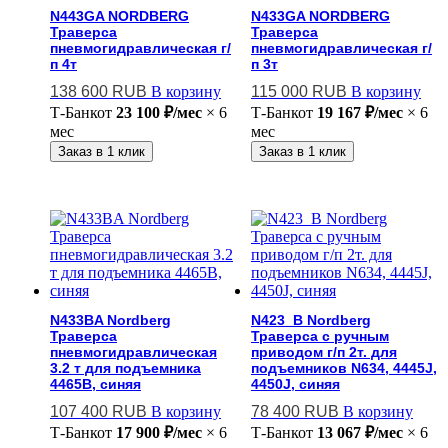
N443GA NORDBERG
N433GA NORDBERG
Траверса
Траверса
пневмогидравлическая г/
пневмогидравлическая г/
п 4т
п 3т
138 600
RUB
В корзину
115 000
RUB
В корзину
Т-Банк
от
23 100 ₽/мес
× 6
Т-Банк
от
19 167 ₽/мес
× 6
мес
мес
Заказ в 1 клик
Заказ в 1 клик
N433BA Nordberg
N423_B Nordberg
Траверса
Траверса с ручным
пневмогидравлическая
приводом г/п 2т. для
3.2 т для подъемника
подъемников N634, 4445J,
4465B, синяя
4450J, синяя
107 400
RUB
В корзину
78 400
RUB
В корзину
Т-Банк
от
17 900 ₽/мес
× 6
Т-Банк
от
13 067 ₽/мес
× 6