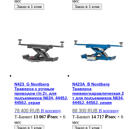
мес
мес
Заказ в 1 клик
Заказ в 1 клик
N423_G Nordberg
N423A_B Nordberg
Траверса с ручным
Траверса
приводом г/п 2т. для
пневмогидравлическая 2
подъемников N634, 4445J,
т для подъемников N634,
4450J, серая
4445J, 4450J, синяя
78 400
RUB
В корзину
88 300
RUB
В корзину
Т-Банк
от
13 067 ₽/мес
× 6
Т-Банк
от
14 717 ₽/мес
× 6
мес
мес
Заказ в 1 клик
Заказ в 1 клик