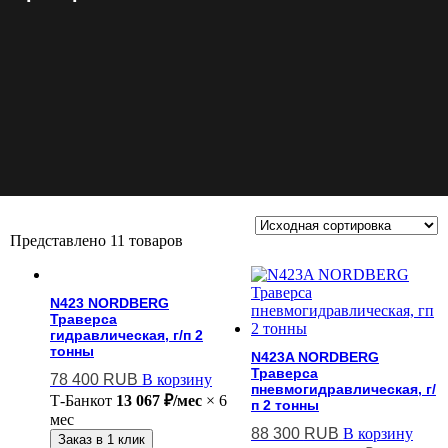
Представлено 11 товаров
N423 NORDBERG
Траверса
гидравлическая, г/п 2
тонны
N423A NORDBERG
Траверса
78 400
RUB
В корзину
пневмогидравлическая, г/
Т-Банк
от
13 067 ₽/мес
× 6
п 2 тонны
мес
88 300
RUB
В корзину
Заказ в 1 клик