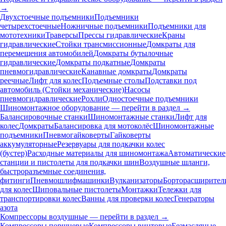
→
Двухстоечные подъемники
Подъемники
четырехстоечные
Ножничные подъемники
Подъемники для
мототехники
Траверсы
Прессы гидравлические
Краны
гидравлические
Стойки трансмиссионные
Домкраты для
перемещения автомобилей
Домкраты бутылочные
гидравлические
Домкраты подкатные
Домкраты
пневмогидравлические
Канавные домкраты
Домкраты
реечные
Лифт для колес
Подъемные столы
Подставки под
автомобиль (Стойки механические)
Насосы
пневмогидравлические
Рохли
Одностоечные подъемники
Шиномонтажное оборудование — перейти в раздел →
Балансировочные станки
Шиномонтажные станки
Лифт для
колес
Домкраты
Балансировка для мотоколёс
Шиномонтажные
подъемники
Пневмогайковерты
Гайковерты
аккумуляторные
Резервуары для подкачки колес
(бустер)
Расходные материалы для шиномонтажа
Автоматические
станции и пистолеты для подкачки шин
Воздушные шланги,
быстроразъемные соединения,
фитинги
Пневмошлифмашинки
Вулканизаторы
Борторасширител
для колес
Шиповальные пистолеты
Монтажки
Тележки для
транспортировки колес
Ванны для проверки колес
Генераторы
азота
Компрессоры воздушные — перейти в раздел →
Компрессоры поршневые
Компрессоры винтовые
Безмасляные