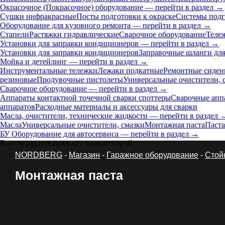
Окрасочное (Покрасочное) оборудование — перейти в раздел →
Сушки инфракрасные
Посты подготовки к окраске
Системы подг
Оборудование для кузовного ремонта — перейти в раздел →
Стапели
Растяжки гидравлические
Сварочное оборудование
Теле
Установки для заправки кондиционеров — перейти в раздел →
Установки для заправки кондиционеров
Заправочные шланги для
Мойка и детейлинг — перейти в раздел →
Инструментальные тележки
Лежаки подкатные
Ремонтные сиден
резиновые
Продувочные пистолеты
Универсальные очистители, 
Сварочное оборудование — перейти в раздел →
Аппараты контактной точечной сварки cпоттеры
Сварочные ап
аппаратов
Расходные материалы и аксессуары для сварки
Масла, очистители, технические жидкости — перейти в раздел 
Масла
Универсальные очистители, смазки
Монтажная паста
Паста
БУ Оборудование для автосервиса — перейти в раздел →
В этом разделе пока нет подкатегорий
NORDBERG
-
Магазин
-
Гаражное оборудование
-
Стой
Монтажная паста