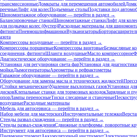
трансмиссионные
Домкраты для перемещения автомобилей
Домк
реечные
Лифт для колес
Подъемные столы
Подставки под автомо
Шиномонтажное оборудование — перейти в раздел →
Балансировочные станки
Шиномонтажные станки
Лифт для коле
для подкачки колес (бустер)
Расходные материалы для шиномонт
фитинги
Пневмошлифмашинки
Вулканизаторы
Борторасширител
азота
Компрессоры воздушные — перейти в раздел →
Компрессоры поршневые
Компрессоры винтовые
Безмасляные к
соединения, фитинги
Шланги воздушные
Масло компрессорное
Ф
Диагностическое оборудование — перейти в раздел →
Установки для регулировки света фар
Установки для диагностик
мойки
Дымогенераторы
Ареометры и рефрактометры
Гаражное оборудование — перейти в раздел →
Оборудование для замены масла и технических жидкостей
Пресс
(Стойки механические)
Удаление выхлопных газов
Установки дл
дисков
Клепальные станки для тормозных колодок
Зарядные и пу
опор
Лампы переносные
Тиски слесарные и станочные
Пескостру
воздушные
Расходные материалы
Мебель для автосервиса — перейти в раздел →
Набор мебели для мастерских
Инструментальные тележки
Верста
Стенды развал-схождения — перейти в раздел →
Стенды развал-схождения
Сдвижные платформы, поворотные кр
Инструмент для автосервиса — перейти в раздел →
Пневмоинструмент
Аккумуляторный инструмент
Электроинстру