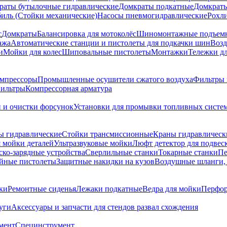
раты бутылочные гидравлические
Домкраты подкатные
Домкраты
биль (Стойки механические)
Насосы пневмогидравлические
Рохл
с
Домкраты
Балансировка для мотоколёс
Шиномонтажные подъем
ажа
Автоматические станции и пистолеты для подкачки шин
Возд
и
Мойки для колес
Шиповальные пистолеты
Монтажки
Тележки дл
омпрессоры
Промышленные осушители сжатого воздуха
Фильтры 
ильтры
Компрессорная арматура
и и очистки форсунок
Установки для промывки топливных систе
ы гидравлические
Стойки трансмиссионные
Краны гидравлическ
я мойки деталей
Ультразвуковые мойки
Люфт детектор для подвес
ско-зарядные устройства
Сверлильные станки
Токарные станки
Пе
йные пистолеты
Защитные накидки на кузов
Воздушные шланги, 
ки
Ремонтные сиденья
Лежаки подкатные
Ведра для мойки
Перфор
уги
Аксессуары и запчасти для стендов развал схождения
мент
Специнструмент