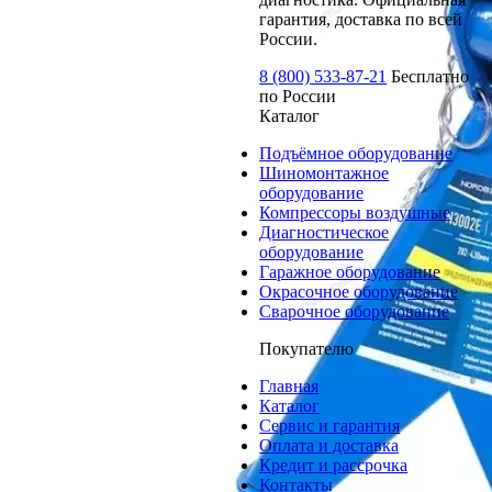
гарантия, доставка по всей
России.
8 (800) 533-87-21
Бесплатно
по России
Каталог
Подъёмное оборудование
Шиномонтажное
оборудование
Компрессоры воздушные
Диагностическое
оборудование
Гаражное оборудование
Окрасочное оборудование
Сварочное оборудование
Покупателю
Главная
Каталог
Сервис и гарантия
Оплата и доставка
Кредит и рассрочка
Контакты