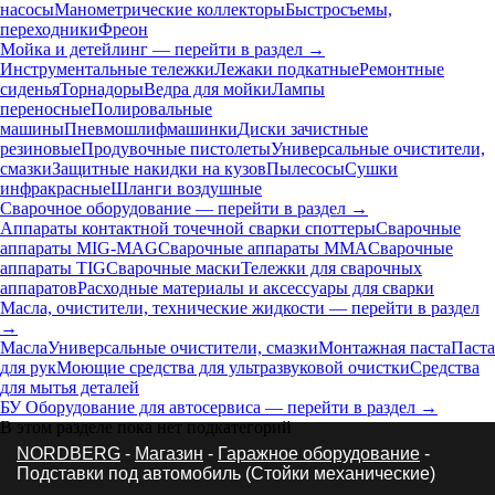
насосы
Манометрические коллекторы
Быстросъемы,
переходники
Фреон
Мойка и детейлинг — перейти в раздел →
Инструментальные тележки
Лежаки подкатные
Ремонтные
сиденья
Торнадоры
Ведра для мойки
Лампы
переносные
Полировальные
машины
Пневмошлифмашинки
Диски зачистные
резиновые
Продувочные пистолеты
Универсальные очистители,
смазки
Защитные накидки на кузов
Пылесосы
Сушки
инфракрасные
Шланги воздушные
Сварочное оборудование — перейти в раздел →
Аппараты контактной точечной сварки cпоттеры
Сварочные
аппараты MIG-MAG
Сварочные аппараты MMA
Сварочные
аппараты TIG
Сварочные маски
Тележки для сварочных
аппаратов
Расходные материалы и аксессуары для сварки
Масла, очистители, технические жидкости — перейти в раздел
→
Масла
Универсальные очистители, смазки
Монтажная паста
Паста
для рук
Моющие средства для ультразвуковой очистки
Средства
для мытья деталей
БУ Оборудование для автосервиса — перейти в раздел →
В этом разделе пока нет подкатегорий
NORDBERG
-
Магазин
-
Гаражное оборудование
-
Подставки под автомобиль (Стойки механические)