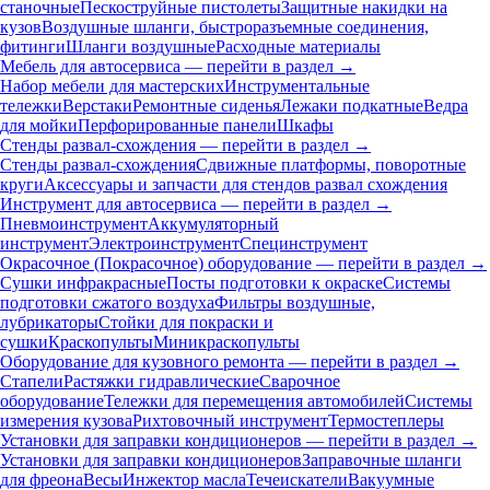
станочные
Пескоструйные пистолеты
Защитные накидки на
кузов
Воздушные шланги, быстроразъемные соединения,
фитинги
Шланги воздушные
Расходные материалы
Мебель для автосервиса — перейти в раздел →
Набор мебели для мастерских
Инструментальные
тележки
Верстаки
Ремонтные сиденья
Лежаки подкатные
Ведра
для мойки
Перфорированные панели
Шкафы
Стенды развал-схождения — перейти в раздел →
Стенды развал-схождения
Сдвижные платформы, поворотные
круги
Аксессуары и запчасти для стендов развал схождения
Инструмент для автосервиса — перейти в раздел →
Пневмоинструмент
Аккумуляторный
инструмент
Электроинструмент
Специнструмент
Окрасочное (Покрасочное) оборудование — перейти в раздел →
Сушки инфракрасные
Посты подготовки к окраске
Системы
подготовки сжатого воздуха
Фильтры воздушные,
лубрикаторы
Стойки для покраски и
сушки
Краскопульты
Миникраскопульты
Оборудование для кузовного ремонта — перейти в раздел →
Стапели
Растяжки гидравлические
Сварочное
оборудование
Тележки для перемещения автомобилей
Системы
измерения кузова
Рихтовочный инструмент
Термостеплеры
Установки для заправки кондиционеров — перейти в раздел →
Установки для заправки кондиционеров
Заправочные шланги
для фреона
Весы
Инжектор масла
Течеискатели
Вакуумные