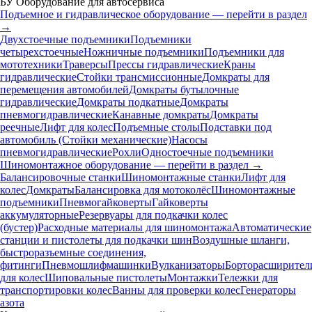
БУ Оборудование для автосервиса
Подъемное и гидравлическое оборудование — перейти в раздел
→
Двухстоечные подъемники
Подъемники
четырехстоечные
Ножничные подъемники
Подъемники для
мототехники
Траверсы
Прессы гидравлические
Краны
гидравлические
Стойки трансмиссионные
Домкраты для
перемещения автомобилей
Домкраты бутылочные
гидравлические
Домкраты подкатные
Домкраты
пневмогидравлические
Канавные домкраты
Домкраты
реечные
Лифт для колес
Подъемные столы
Подставки под
автомобиль (Стойки механические)
Насосы
пневмогидравлические
Рохли
Одностоечные подъемники
Шиномонтажное оборудование — перейти в раздел →
Балансировочные станки
Шиномонтажные станки
Лифт для
колес
Домкраты
Балансировка для мотоколёс
Шиномонтажные
подъемники
Пневмогайковерты
Гайковерты
аккумуляторные
Резервуары для подкачки колес
(бустер)
Расходные материалы для шиномонтажа
Автоматические
станции и пистолеты для подкачки шин
Воздушные шланги,
быстроразъемные соединения,
фитинги
Пневмошлифмашинки
Вулканизаторы
Борторасширител
для колес
Шиповальные пистолеты
Монтажки
Тележки для
транспортировки колес
Ванны для проверки колес
Генераторы
азота