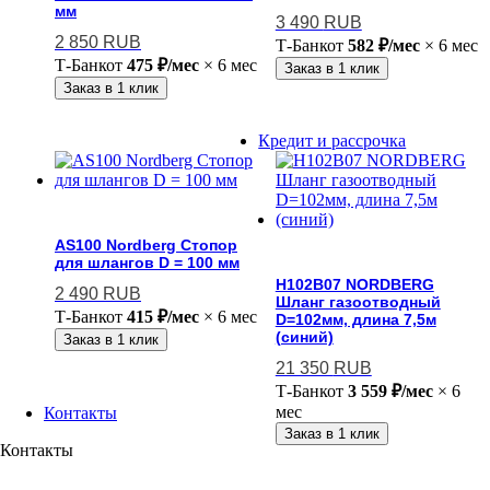
мм
3 490
RUB
2 850
RUB
Т-Банк
от
582 ₽/мес
× 6 мес
Т-Банк
от
475 ₽/мес
× 6 мес
Заказ в 1 клик
Заказ в 1 клик
Кредит и рассрочка
AS100 Nordberg Стопор
для шлангов D = 100 мм
H102B07 NORDBERG
2 490
RUB
Шланг газоотводный
Т-Банк
от
415 ₽/мес
× 6 мес
D=102мм, длина 7,5м
(синий)
Заказ в 1 клик
21 350
RUB
Т-Банк
от
3 559 ₽/мес
× 6
мес
Контакты
Заказ в 1 клик
Контакты