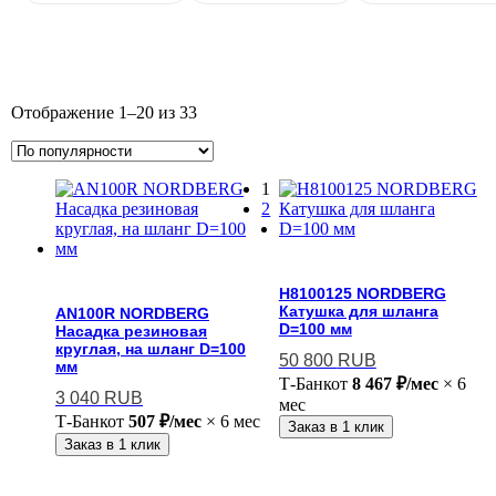
Отображение 1–20 из 33
1
2
H8100125 NORDBERG
Катушка для шланга
AN100R NORDBERG
D=100 мм
Насадка резиновая
круглая, на шланг D=100
50 800
RUB
мм
Т-Банк
от
8 467 ₽/мес
× 6
3 040
RUB
мес
Т-Банк
от
507 ₽/мес
× 6 мес
Заказ в 1 клик
Заказ в 1 клик