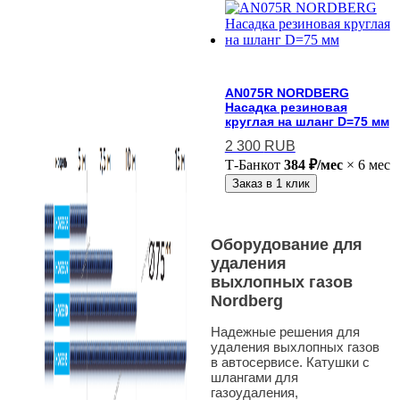
AN075R NORDBERG
Насадка резиновая
круглая на шланг D=75 мм
2 300
RUB
Т-Банк
от
384 ₽/мес
× 6 мес
Заказ в 1 клик
Оборудование для
удаления
выхлопных газов
Nordberg
Надежные решения для
удаления выхлопных газов
в автосервисе. Катушки с
шлангами для
газоудаления,