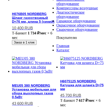
оборудование
Компрессоры воздушные
Диагностическое
H076B05 NORDBERG
оборудование
Шланг газоотводный
Гаражное оборудование
D=76 мм, длина 5 (синий)
Окрасочное оборудование
10 400
RUB
Сварочное оборудование
Т-Банк
от
1 734 ₽/мес
× 6
Покупателю
мес
Заказ в 1 клик
Главная
Каталог
H6075125 NORDBERG
Катушка для шланга D=75
MEU05 380 NORDBERG
мм
Установка мобильная для
сбора выхлопных газов
45 700
RUB
0,5кВт
Т-Банк
от
7 617 ₽/мес
× 6
43 600
RUB
мес