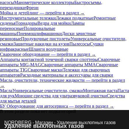
насосы
Манометрические коллекторы
Быстросъемы,
переходники
Фреон
Мойка и детейлинг — перейти в раздел →
Инструментальные тележки
Лежаки подкатные
Ремонтные
сиденья
Торнадоры
Ведра для мойки
Лампы
переносные
Полировальные
машины
Пневмошлифмашинки
Диски зачистные
резиновые
Продувочные пистолеты
Универсальные очистители,
смазки
Защитные накидки на кузов
Пылесосы
Сушки
инфракрасные
Шланги воздушные
Сварочное оборудование — перейти в раздел →
Аппараты контактной точечной сварки cпоттеры
Сварочные
аппараты MIG-MAG
Сварочные аппараты MMA
Сварочные
аппараты TIG
Сварочные маски
Тележки для сварочных
аппаратов
Расходные материалы и аксессуары для сварки
Масла, очистители, технические жидкости — перейти в раздел
→
Масла
Универсальные очистители, смазки
Монтажная паста
Паста
для рук
Моющие средства для ультразвуковой очистки
Средства
для мытья деталей
БУ Оборудование для автосервиса — перейти в раздел →
В этом разделе пока нет подкатегорий
NORDBERG
-
Магазин
- Удаление выхлопных газов
Удаление выхлопных газов