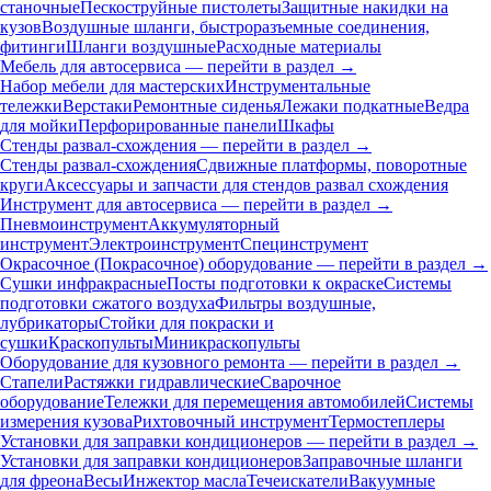
станочные
Пескоструйные пистолеты
Защитные накидки на
кузов
Воздушные шланги, быстроразъемные соединения,
фитинги
Шланги воздушные
Расходные материалы
Мебель для автосервиса — перейти в раздел →
Набор мебели для мастерских
Инструментальные
тележки
Верстаки
Ремонтные сиденья
Лежаки подкатные
Ведра
для мойки
Перфорированные панели
Шкафы
Стенды развал-схождения — перейти в раздел →
Стенды развал-схождения
Сдвижные платформы, поворотные
круги
Аксессуары и запчасти для стендов развал схождения
Инструмент для автосервиса — перейти в раздел →
Пневмоинструмент
Аккумуляторный
инструмент
Электроинструмент
Специнструмент
Окрасочное (Покрасочное) оборудование — перейти в раздел →
Сушки инфракрасные
Посты подготовки к окраске
Системы
подготовки сжатого воздуха
Фильтры воздушные,
лубрикаторы
Стойки для покраски и
сушки
Краскопульты
Миникраскопульты
Оборудование для кузовного ремонта — перейти в раздел →
Стапели
Растяжки гидравлические
Сварочное
оборудование
Тележки для перемещения автомобилей
Системы
измерения кузова
Рихтовочный инструмент
Термостеплеры
Установки для заправки кондиционеров — перейти в раздел →
Установки для заправки кондиционеров
Заправочные шланги
для фреона
Весы
Инжектор масла
Течеискатели
Вакуумные