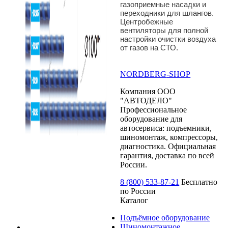
газоприемные насадки и
переходники для шлангов.
Центробежные
вентиляторы для полной
настройки очистки воздуха
от газов на СТО.
NORDBERG
-SHOP
Компания ООО
"АВТОДЕЛО"
Профессиональное
оборудование для
автосервиса: подъемники,
шиномонтаж, компрессоры,
диагностика. Официальная
гарантия, доставка по всей
России.
8 (800) 533-87-21
Бесплатно
по России
Каталог
Подъёмное оборудование
Шиномонтажное