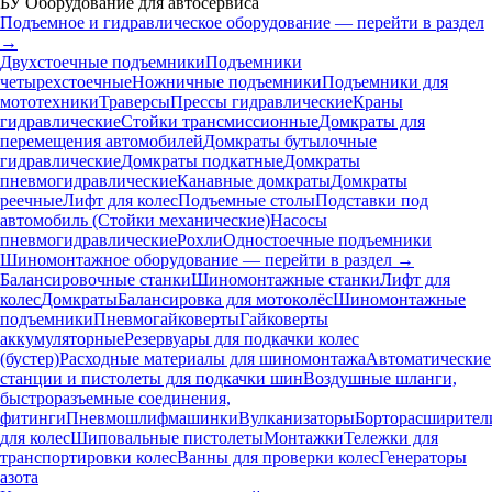
БУ Оборудование для автосервиса
Подъемное и гидравлическое оборудование — перейти в раздел
→
Двухстоечные подъемники
Подъемники
четырехстоечные
Ножничные подъемники
Подъемники для
мототехники
Траверсы
Прессы гидравлические
Краны
гидравлические
Стойки трансмиссионные
Домкраты для
перемещения автомобилей
Домкраты бутылочные
гидравлические
Домкраты подкатные
Домкраты
пневмогидравлические
Канавные домкраты
Домкраты
реечные
Лифт для колес
Подъемные столы
Подставки под
автомобиль (Стойки механические)
Насосы
пневмогидравлические
Рохли
Одностоечные подъемники
Шиномонтажное оборудование — перейти в раздел →
Балансировочные станки
Шиномонтажные станки
Лифт для
колес
Домкраты
Балансировка для мотоколёс
Шиномонтажные
подъемники
Пневмогайковерты
Гайковерты
аккумуляторные
Резервуары для подкачки колес
(бустер)
Расходные материалы для шиномонтажа
Автоматические
станции и пистолеты для подкачки шин
Воздушные шланги,
быстроразъемные соединения,
фитинги
Пневмошлифмашинки
Вулканизаторы
Борторасширител
для колес
Шиповальные пистолеты
Монтажки
Тележки для
транспортировки колес
Ванны для проверки колес
Генераторы
азота