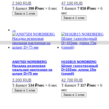
2 340
RUB
47 100
RUB
Т-Банк
от
390 ₽/мес
× 6 мес
Т-Банк
от
7 850 ₽/мес
× 6
мес
Заказ в 1 клик
Заказ в 1 клик
→
AN075DI NORDBERG
H102B15 NORDBERG
Насадка резиновая
Шланг газоотводный
овальная наклонная на
D=102мм, длина 15м
шланг D=75 мм
(синий)
3 200
RUB
42 700
RUB
Т-Банк
от
534 ₽/мес
× 6 мес
Т-Банк
от
7 117 ₽/мес
× 6
мес
Заказ в 1 клик
Заказ в 1 клик