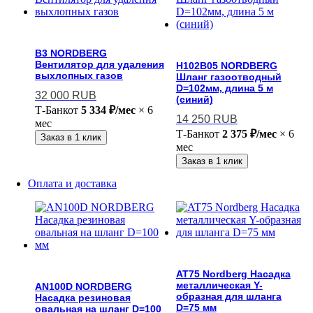
B3 NORDBERG
Вентилятор для удаления
H102B05 NORDBERG
выхлопных газов
Шланг газоотводный
D=102мм, длина 5 м
32 000
RUB
(синий)
Т-Банк
от
5 334 ₽/мес
× 6
14 250
RUB
мес
Т-Банк
от
2 375 ₽/мес
× 6
Заказ в 1 клик
мес
Заказ в 1 клик
Оплата и доставка
AT75 Nordberg Насадка
металлическая Y-
AN100D NORDBERG
образная для шланга
Насадка резиновая
D=75 мм
овальная на шланг D=100