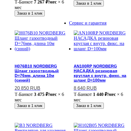
Т-Банк
от
7 267 ₽/мес
× 6
Заказ в 1 клик
мес
Заказ в 1 клик
Сервис и гарантия
H076B10 NORDBERG
AN100RP NORDBERG
Шланг газоотводный
НАСАДКА резиновая
D=76мм, длина 10м
круглая с внутр. фикс. на
(синий)
шланг D=100мм
20 850
RUB
8 640
RUB
Т-Банк
от
3 475 ₽/мес
× 6
Т-Банк
от
1 440 ₽/мес
× 6
мес
мес
Заказ в 1 клик
Заказ в 1 клик