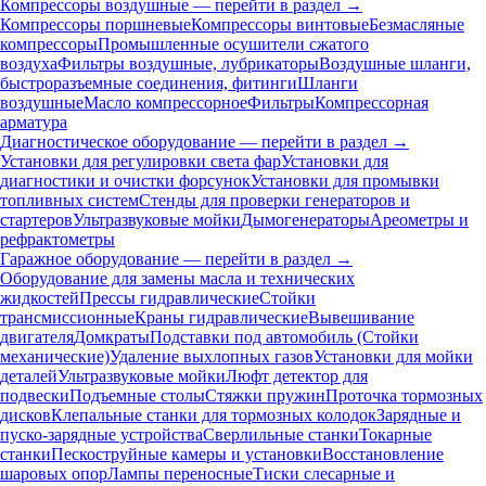
Компрессоры воздушные — перейти в раздел →
Компрессоры поршневые
Компрессоры винтовые
Безмасляные
компрессоры
Промышленные осушители сжатого
воздуха
Фильтры воздушные, лубрикаторы
Воздушные шланги,
быстроразъемные соединения, фитинги
Шланги
воздушные
Масло компрессорное
Фильтры
Компрессорная
арматура
Диагностическое оборудование — перейти в раздел →
Установки для регулировки света фар
Установки для
диагностики и очистки форсунок
Установки для промывки
топливных систем
Стенды для проверки генераторов и
стартеров
Ультразвуковые мойки
Дымогенераторы
Ареометры и
рефрактометры
Гаражное оборудование — перейти в раздел →
Оборудование для замены масла и технических
жидкостей
Прессы гидравлические
Стойки
трансмиссионные
Краны гидравлические
Вывешивание
двигателя
Домкраты
Подставки под автомобиль (Стойки
механические)
Удаление выхлопных газов
Установки для мойки
деталей
Ультразвуковые мойки
Люфт детектор для
подвески
Подъемные столы
Стяжки пружин
Проточка тормозных
дисков
Клепальные станки для тормозных колодок
Зарядные и
пуско-зарядные устройства
Сверлильные станки
Токарные
станки
Пескоструйные камеры и установки
Восстановление
шаровых опор
Лампы переносные
Тиски слесарные и