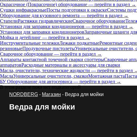
Окрасочное (Покрасочное) оборудование — перейти в раздел →
Сушки инфракрасные
Посты подготовки к окраске
Системы подг
Оборудование для кузовного ремонта — перейти в раздел →
Стапели
Растяжки гидравлические
Сварочное оборудование
Теле
Установки для заправки кондиционеров — перейти в раздел →
Установки для заправки кондиционеров
Заправочные шланги для
Мойка и детейлинг — перейти в раздел →
Инструментальные тележки
Лежаки подкатные
Ремонтные сиден
резиновые
Продувочные пистолеты
Универсальные очистители, 
Сварочное оборудование — перейти в раздел →
Аппараты контактной точечной сварки cпоттеры
Сварочные ап
аппаратов
Расходные материалы и аксессуары для сварки
Масла, очистители, технические жидкости — перейти в раздел 
Масла
Универсальные очистители, смазки
Монтажная паста
Паста
БУ Оборудование для автосервиса — перейти в раздел →
В этом разделе пока нет подкатегорий
NORDBERG
-
Магазин
- Ведра для мойки
Ведра для мойки