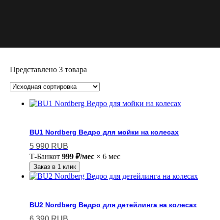
Представлено 3 товара
BU1 Nordberg Ведро для мойки на колесах
5 990
RUB
Т-Банк
от
999 ₽/мес
× 6 мес
Заказ в 1 клик
BU2 Nordberg Ведро для детейлинга на колесах
6 390
RUB