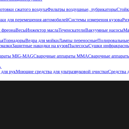
отовки сжатого воздуха
Фильтры воздушные, лубрикаторы
Стойк
жки для перемещения автомобилей
Системы измерения кузова
Ри
 фреона
Весы
Инжектор масла
Течеискатели
Вакуумные насосы
Ма
ья
Торнадоры
Ведра для мойки
Лампы переносные
Полировальны
смазки
Защитные накидки на кузов
Пылесосы
Сушки инфракрасн
параты MIG-MAG
Сварочные аппараты MMA
Сварочные аппарат
→
 для рук
Моющие средства для ультразвуковой очистки
Средства 