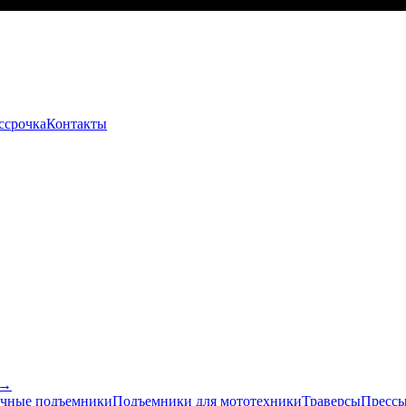
ссрочка
Контакты
 →
чные подъемники
Подъемники для мототехники
Траверсы
Прессы