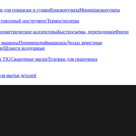
и для покраски и сушки
Краскопульты
Миникраскопульты
хтовочный инструмент
Термостеплеры
нометрические коллекторы
Быстросъемы, переходники
Фреон
е машины
Пневмошлифмашинки
Диски зачистные
ые
Шланги воздушные
ы TIG
Сварочные маски
Тележки для сварочных
для мытья деталей