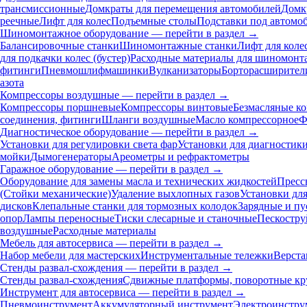
трансмиссионные
Домкраты для перемещения автомобилей
Домк
реечные
Лифт для колес
Подъемные столы
Подставки под автомо
Шиномонтажное оборудование — перейти в раздел →
Балансировочные станки
Шиномонтажные станки
Лифт для коле
для подкачки колес (бустер)
Расходные материалы для шиномонт
фитинги
Пневмошлифмашинки
Вулканизаторы
Борторасширител
азота
Компрессоры воздушные — перейти в раздел →
Компрессоры поршневые
Компрессоры винтовые
Безмасляные к
соединения, фитинги
Шланги воздушные
Масло компрессорное
Ф
Диагностическое оборудование — перейти в раздел →
Установки для регулировки света фар
Установки для диагностик
мойки
Дымогенераторы
Ареометры и рефрактометры
Гаражное оборудование — перейти в раздел →
Оборудование для замены масла и технических жидкостей
Пресс
(Стойки механические)
Удаление выхлопных газов
Установки дл
дисков
Клепальные станки для тормозных колодок
Зарядные и пу
опор
Лампы переносные
Тиски слесарные и станочные
Пескостру
воздушные
Расходные материалы
Мебель для автосервиса — перейти в раздел →
Набор мебели для мастерских
Инструментальные тележки
Верста
Стенды развал-схождения — перейти в раздел →
Стенды развал-схождения
Сдвижные платформы, поворотные кр
Инструмент для автосервиса — перейти в раздел →
Пневмоинструмент
Аккумуляторный инструмент
Электроинстру