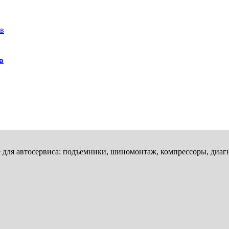
в
 автосервиса: подъемники, шиномонтаж, компрессоры, диагнос