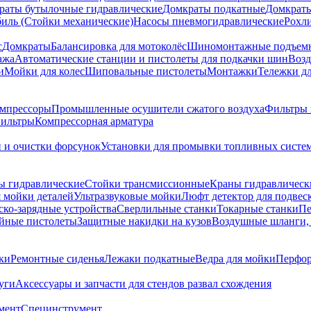
раты бутылочные гидравлические
Домкраты подкатные
Домкраты
биль (Стойки механические)
Насосы пневмогидравлические
Рохл
с
Домкраты
Балансировка для мотоколёс
Шиномонтажные подъем
ажа
Автоматические станции и пистолеты для подкачки шин
Возд
и
Мойки для колес
Шиповальные пистолеты
Монтажки
Тележки дл
омпрессоры
Промышленные осушители сжатого воздуха
Фильтры 
ильтры
Компрессорная арматура
и и очистки форсунок
Установки для промывки топливных систе
ы гидравлические
Стойки трансмиссионные
Краны гидравлическ
я мойки деталей
Ультразвуковые мойки
Люфт детектор для подвес
ско-зарядные устройства
Сверлильные станки
Токарные станки
Пе
йные пистолеты
Защитные накидки на кузов
Воздушные шланги, 
ки
Ремонтные сиденья
Лежаки подкатные
Ведра для мойки
Перфор
уги
Аксессуары и запчасти для стендов развал схождения
мент
Специнструмент