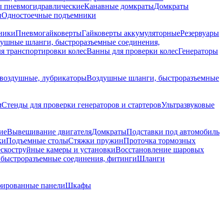
 пневмогидравлические
Канавные домкраты
Домкраты
и
Одностоечные подъемники
ники
Пневмогайковерты
Гайковерты аккумуляторные
Резервуары
ушные шланги, быстроразъемные соединения,
я транспортировки колес
Ванны для проверки колес
Генераторы
воздушные, лубрикаторы
Воздушные шланги, быстроразъемные
м
Стенды для проверки генераторов и стартеров
Ультразвуковые
ие
Вывешивание двигателя
Домкраты
Подставки под автомобиль
ки
Подъемные столы
Стяжки пружин
Проточка тормозных
скоструйные камеры и установки
Восстановление шаровых
быстроразъемные соединения, фитинги
Шланги
ированные панели
Шкафы