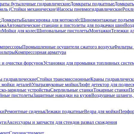
раты бутылочные гидравлические
Домкраты подкатные
Домкраты
биль (Стойки механические)
Насосы пневмогидравлические
Рохл
с
Домкраты
Балансировка для мотоколёс
Шиномонтажные подъем
ажа
Автоматические станции и пистолеты для подкачки шин
Возд
и
Мойки для колес
Шиповальные пистолеты
Монтажки
Тележки дл
омпрессоры
Промышленные осушители сжатого воздуха
Фильтры 
ильтры
Компрессорная арматура
и и очистки форсунок
Установки для промывки топливных систе
ы гидравлические
Стойки трансмиссионные
Краны гидравлическ
я мойки деталей
Ультразвуковые мойки
Люфт детектор для подвес
ско-зарядные устройства
Сверлильные станки
Токарные станки
Пе
йные пистолеты
Защитные накидки на кузов
Воздушные шланги, 
ки
Ремонтные сиденья
Лежаки подкатные
Ведра для мойки
Перфор
уги
Аксессуары и запчасти для стендов развал схождения
мент
Специнструмент