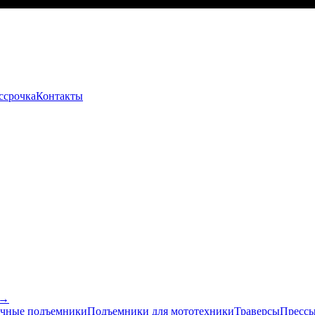
ссрочка
Контакты
 →
чные подъемники
Подъемники для мототехники
Траверсы
Прессы