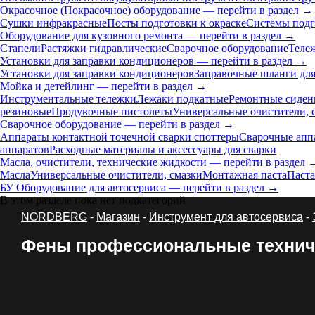
Окрасочное (Покрасочное) оборудование — перейти в раздел →
Сушки инфракрасные
Посты подготовки к окраске
Системы подг
Оборудование для кузовного ремонта — перейти в раздел →
Стапели
Растяжки гидравлические
Сварочное оборудование
Теле
Установки для заправки кондиционеров — перейти в раздел →
Установки для заправки кондиционеров
Заправочные шланги для
Мойка и детейлинг — перейти в раздел →
Инструментальные тележки
Лежаки подкатные
Ремонтные сиден
резиновые
Продувочные пистолеты
Универсальные очистители, 
Сварочное оборудование — перейти в раздел →
Аппараты контактной точечной сварки cпоттеры
Сварочные ап
аппаратов
Расходные материалы и аксессуары для сварки
Масла, очистители, технические жидкости — перейти в раздел 
Масла
Универсальные очистители, смазки
Монтажная паста
Паста
БУ Оборудование для автосервиса — перейти в раздел →
В этом разделе пока нет подкатегорий
NORDBERG
-
Магазин
-
Инструмент для автосервиса
-
Фены профессиональные технич