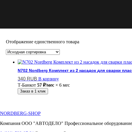
Отображение единственного товара
N702 Nordberg Комплект из 2 насадок для сварки плас
340
RUB
В корзину
Т-Банк
от
57 ₽/мес
× 6 мес
Заказ в 1 клик
NORDBERG
-SHOP
Компания ООО "АВТОДЕЛО" Профессиональное оборудование для