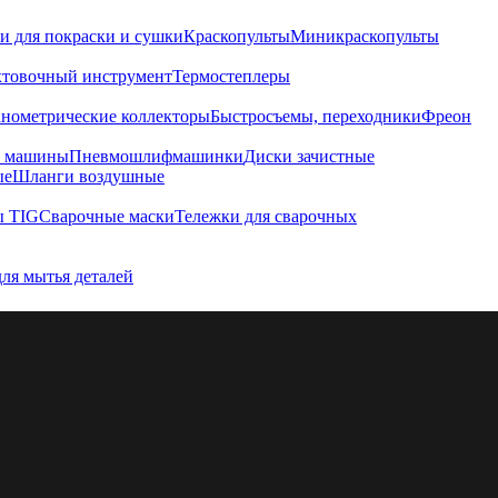
и для покраски и сушки
Краскопульты
Миникраскопульты
хтовочный инструмент
Термостеплеры
нометрические коллекторы
Быстросъемы, переходники
Фреон
е машины
Пневмошлифмашинки
Диски зачистные
ые
Шланги воздушные
ы TIG
Сварочные маски
Тележки для сварочных
для мытья деталей