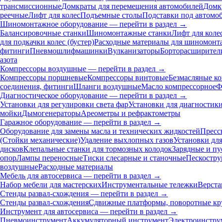
трансмиссионные
Домкраты для перемещения автомобилей
Домк
реечные
Лифт для колес
Подъемные столы
Подставки под автомо
Шиномонтажное оборудование — перейти в раздел →
Балансировочные станки
Шиномонтажные станки
Лифт для коле
для подкачки колес (бустер)
Расходные материалы для шиномонт
фитинги
Пневмошлифмашинки
Вулканизаторы
Борторасширител
азота
Компрессоры воздушные — перейти в раздел →
Компрессоры поршневые
Компрессоры винтовые
Безмасляные к
соединения, фитинги
Шланги воздушные
Масло компрессорное
Ф
Диагностическое оборудование — перейти в раздел →
Установки для регулировки света фар
Установки для диагностик
мойки
Дымогенераторы
Ареометры и рефрактометры
Гаражное оборудование — перейти в раздел →
Оборудование для замены масла и технических жидкостей
Пресс
(Стойки механические)
Удаление выхлопных газов
Установки дл
дисков
Клепальные станки для тормозных колодок
Зарядные и пу
опор
Лампы переносные
Тиски слесарные и станочные
Пескостру
воздушные
Расходные материалы
Мебель для автосервиса — перейти в раздел →
Набор мебели для мастерских
Инструментальные тележки
Верста
Стенды развал-схождения — перейти в раздел →
Стенды развал-схождения
Сдвижные платформы, поворотные кр
Инструмент для автосервиса — перейти в раздел →
Пневмоинструмент
Аккумуляторный инструмент
Электроинстру