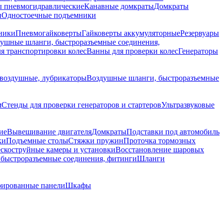
 пневмогидравлические
Канавные домкраты
Домкраты
и
Одностоечные подъемники
ники
Пневмогайковерты
Гайковерты аккумуляторные
Резервуары
ушные шланги, быстроразъемные соединения,
я транспортировки колес
Ванны для проверки колес
Генераторы
воздушные, лубрикаторы
Воздушные шланги, быстроразъемные
м
Стенды для проверки генераторов и стартеров
Ультразвуковые
ие
Вывешивание двигателя
Домкраты
Подставки под автомобиль
ки
Подъемные столы
Стяжки пружин
Проточка тормозных
скоструйные камеры и установки
Восстановление шаровых
быстроразъемные соединения, фитинги
Шланги
ированные панели
Шкафы