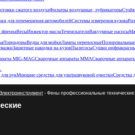
отовки сжатого воздуха
Фильтры воздушные, лубрикаторы
Стойк
жки для перемещения автомобилей
Системы измерения кузова
Ри
 фреона
Весы
Инжектор масла
Течеискатели
Вакуумные насосы
Ма
ья
Торнадоры
Ведра для мойки
Лампы переносные
Полировальны
смазки
Защитные накидки на кузов
Пылесосы
Сушки инфракрасн
параты MIG-MAG
Сварочные аппараты MMA
Сварочные аппарат
→
 для рук
Моющие средства для ультразвуковой очистки
Средства 
Электроинструмент
- Фены профессиональные технические
еские