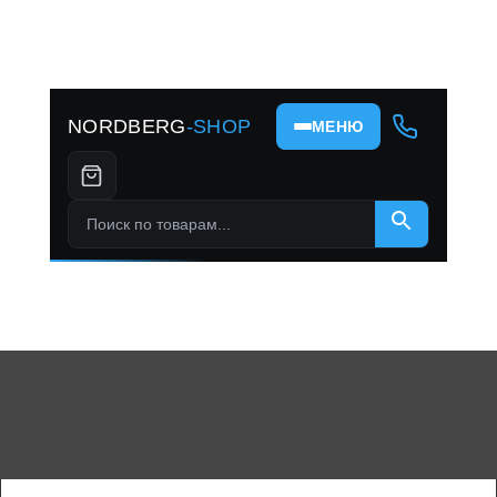
NORDBERG
-SHOP
МЕНЮ
Поиск по товарам...
×