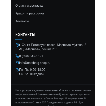
Оплата и доставка
Кредит и рассрочка
Контакты
КОНТАКТЫ
г. Санкт-Петербург, просп. Маршала Жукова, 21,
АЦ «Маршал», секция 213
8 (800) 533-87-21
info@nordberg-shop.ru
Пн–Пт: 9:00–18:00
Сб–Вс: выходной
Информация на данном интернет-сайте носит исключительно
информационный (ознакомительный) характер и ни при каких
условиях не является публичной офертой, определяемой
положениями Статьи 437 Гражданского кодекса РФ. Для