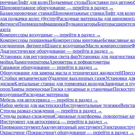
реечные
Лифт для колес
Подъемные столы
Подставки под автомо
Шиномонтажное оборудование — перейти в раздел →
Балансировочные станки
Шиномонтажные станки
Лифт для коле
для подкачки колес (бустер)
Расходные материалы для шиномонт
фитинги
Пневмошлифмашинки
Вулканизаторы
Борторасширител
азота
Компрессоры воздушные — перейти в раздел →
Компрессоры поршневые
Компрессоры винтовые
Безмасляные к
соединения, фитинги
Шланги воздушные
Масло компрессорное
Ф
Диагностическое оборудование — перейти в раздел →
Установки для регулировки света фар
Установки для диагностик
мойки
Дымогенераторы
Ареометры и рефрактометры
Гаражное оборудование — перейти в раздел →
Оборудование для замены масла и технических жидкостей
Пресс
(Стойки механические)
Удаление выхлопных газов
Установки дл
дисков
Клепальные станки для тормозных колодок
Зарядные и пу
опор
Лампы переносные
Тиски слесарные и станочные
Пескостру
воздушные
Расходные материалы
Мебель для автосервиса — перейти в раздел →
Набор мебели для мастерских
Инструментальные тележки
Верста
Стенды развал-схождения — перейти в раздел →
Стенды развал-схождения
Сдвижные платформы, поворотные кр
Инструмент для автосервиса — перейти в раздел →
Пневмоинструмент
Аккумуляторный инструмент
Электроинстру
Окрасочное (Покрасочное) оборудование — перейти в раздел →