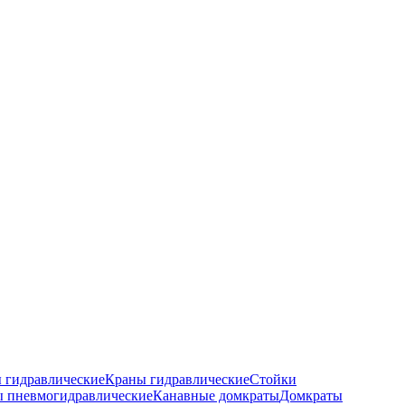
 гидравлические
Краны гидравлические
Стойки
 пневмогидравлические
Канавные домкраты
Домкраты