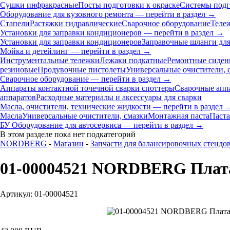
Сушки инфракрасные
Посты подготовки к окраске
Системы подг
Оборудование для кузовного ремонта — перейти в раздел →
Стапели
Растяжки гидравлические
Сварочное оборудование
Теле
Установки для заправки кондиционеров — перейти в раздел →
Установки для заправки кондиционеров
Заправочные шланги для
Мойка и детейлинг — перейти в раздел →
Инструментальные тележки
Лежаки подкатные
Ремонтные сиден
резиновые
Продувочные пистолеты
Универсальные очистители, 
Сварочное оборудование — перейти в раздел →
Аппараты контактной точечной сварки cпоттеры
Сварочные ап
аппаратов
Расходные материалы и аксессуары для сварки
Масла, очистители, технические жидкости — перейти в раздел 
Масла
Универсальные очистители, смазки
Монтажная паста
Паста
БУ Оборудование для автосервиса — перейти в раздел →
В этом разделе пока нет подкатегорий
NORDBERG
-
Магазин
-
Запчасти для балансировочных стендо
01-00004521 NORDBERG Плата 
Артикул: 01-00004521