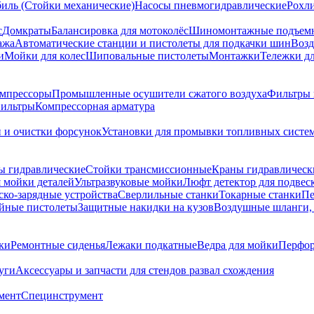
биль (Стойки механические)
Насосы пневмогидравлические
Рохл
с
Домкраты
Балансировка для мотоколёс
Шиномонтажные подъем
ажа
Автоматические станции и пистолеты для подкачки шин
Возд
и
Мойки для колес
Шиповальные пистолеты
Монтажки
Тележки дл
омпрессоры
Промышленные осушители сжатого воздуха
Фильтры 
ильтры
Компрессорная арматура
и и очистки форсунок
Установки для промывки топливных систе
ы гидравлические
Стойки трансмиссионные
Краны гидравлическ
я мойки деталей
Ультразвуковые мойки
Люфт детектор для подвес
ско-зарядные устройства
Сверлильные станки
Токарные станки
Пе
йные пистолеты
Защитные накидки на кузов
Воздушные шланги, 
ки
Ремонтные сиденья
Лежаки подкатные
Ведра для мойки
Перфор
уги
Аксессуары и запчасти для стендов развал схождения
мент
Специнструмент