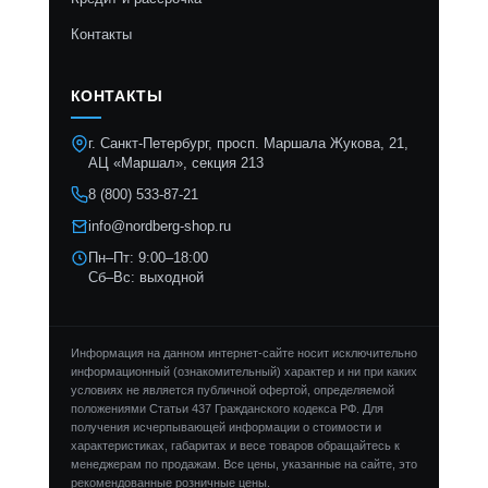
Контакты
КОНТАКТЫ
г. Санкт-Петербург, просп. Маршала Жукова, 21,
АЦ «Маршал», секция 213
8 (800) 533-87-21
info@nordberg-shop.ru
Пн–Пт: 9:00–18:00
Сб–Вс: выходной
Информация на данном интернет-сайте носит исключительно
информационный (ознакомительный) характер и ни при каких
условиях не является публичной офертой, определяемой
положениями Статьи 437 Гражданского кодекса РФ. Для
получения исчерпывающей информации о стоимости и
характеристиках, габаритах и весе товаров обращайтесь к
менеджерам по продажам. Все цены, указанные на сайте, это
рекомендованные розничные цены.