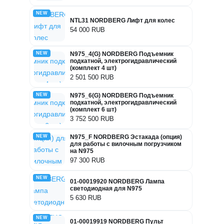
NEW
NTL31 NORDBERG Лифт для колес
54 000 RUB
NEW
N975_4(G) NORDBERG Подъемник
подкатной, электрогидравлический
(комплект 4 шт)
2 501 500 RUB
NEW
N975_6(G) NORDBERG Подъемник
подкатной, электрогидравлический
(комплект 6 шт)
3 752 500 RUB
NEW
N975_F NORDBERG Эстакада (опция)
для работы с вилочным погрузчиком
на N975
97 300 RUB
NEW
01-00019920 NORDBERG Лампа
светодиодная для N975
5 630 RUB
NEW
01-00019919 NORDBERG Пульт