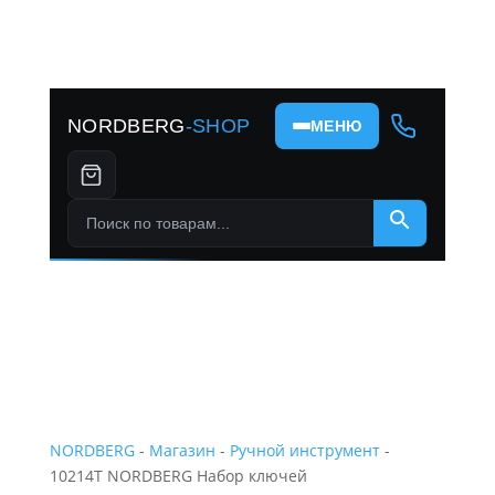
NORDBERG
-SHOP
МЕНЮ
Поиск по товарам...
×
NORDBERG
-
Магазин
-
Ручной инструмент
-
10214T NORDBERG Набор ключей