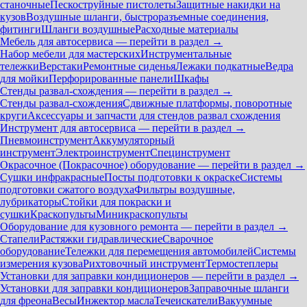
станочные
Пескоструйные пистолеты
Защитные накидки на
кузов
Воздушные шланги, быстроразъемные соединения,
фитинги
Шланги воздушные
Расходные материалы
Мебель для автосервиса — перейти в раздел →
Набор мебели для мастерских
Инструментальные
тележки
Верстаки
Ремонтные сиденья
Лежаки подкатные
Ведра
для мойки
Перфорированные панели
Шкафы
Стенды развал-схождения — перейти в раздел →
Стенды развал-схождения
Сдвижные платформы, поворотные
круги
Аксессуары и запчасти для стендов развал схождения
Инструмент для автосервиса — перейти в раздел →
Пневмоинструмент
Аккумуляторный
инструмент
Электроинструмент
Специнструмент
Окрасочное (Покрасочное) оборудование — перейти в раздел →
Сушки инфракрасные
Посты подготовки к окраске
Системы
подготовки сжатого воздуха
Фильтры воздушные,
лубрикаторы
Стойки для покраски и
сушки
Краскопульты
Миникраскопульты
Оборудование для кузовного ремонта — перейти в раздел →
Стапели
Растяжки гидравлические
Сварочное
оборудование
Тележки для перемещения автомобилей
Системы
измерения кузова
Рихтовочный инструмент
Термостеплеры
Установки для заправки кондиционеров — перейти в раздел →
Установки для заправки кондиционеров
Заправочные шланги
для фреона
Весы
Инжектор масла
Течеискатели
Вакуумные