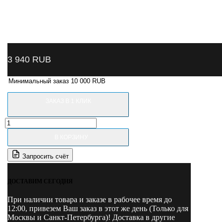
3 940
RUB
Минимальный заказ 10 000 RUB
ЗАКАЗ В 1 КЛИК
Количество
товара
В КОРЗИНУ
1905
Nordberg
Запросить счёт
Фонарь
светодиодный,
компактный
ДОСТАВИМ СЕГОДНЯ
с
поворотом
При наличии товара и заказе в рабочее время до
на
12:00, привезем Ваш заказ в этот же день (Только для
90°,
Москвы и Санкт-Петербурга)! Доставка в другие
аккумуляторный