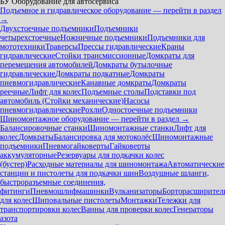
БУ Оборудование для автосервиса
Подъемное и гидравлическое оборудование — перейти в раздел
→
Двухстоечные подъемники
Подъемники
четырехстоечные
Ножничные подъемники
Подъемники для
мототехники
Траверсы
Прессы гидравлические
Краны
гидравлические
Стойки трансмиссионные
Домкраты для
перемещения автомобилей
Домкраты бутылочные
гидравлические
Домкраты подкатные
Домкраты
пневмогидравлические
Канавные домкраты
Домкраты
реечные
Лифт для колес
Подъемные столы
Подставки под
автомобиль (Стойки механические)
Насосы
пневмогидравлические
Рохли
Одностоечные подъемники
Шиномонтажное оборудование — перейти в раздел →
Балансировочные станки
Шиномонтажные станки
Лифт для
колес
Домкраты
Балансировка для мотоколёс
Шиномонтажные
подъемники
Пневмогайковерты
Гайковерты
аккумуляторные
Резервуары для подкачки колес
(бустер)
Расходные материалы для шиномонтажа
Автоматические
станции и пистолеты для подкачки шин
Воздушные шланги,
быстроразъемные соединения,
фитинги
Пневмошлифмашинки
Вулканизаторы
Борторасширител
для колес
Шиповальные пистолеты
Монтажки
Тележки для
транспортировки колес
Ванны для проверки колес
Генераторы
азота