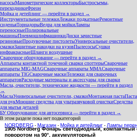
насосы
Манометрические коллекторы
Быстросъемы,
переходники
Фреон
Мойка и детейлинг — перейти в раздел →
Инструментальные тележки
Лежаки подкатные
Ремонтные
сиденья
Торнадоры
Ведра для мойки
Лампы
переносные
Полировальные
машины
Пневмошлифмашинки
Диски зачистные
резиновые
Продувочные пистолеты
Универсальные очистители,
смазки
Защитные накидки на кузов
Пылесосы
Сушки
инфракрасные
Шланги воздушные
Сварочное оборудование — перейти в раздел →
Аппараты контактной точечной сварки cпоттеры
Сварочные
аппараты MIG-MAG
Сварочные аппараты MMA
Сварочные
аппараты TIG
Сварочные маски
Тележки для сварочных
аппаратов
Расходные материалы и аксессуары для сварки
Масла, очистители, технические жидкости — перейти в раздел
→
Масла
Универсальные очистители, смазки
Монтажная паста
Паста
для рук
Моющие средства для ультразвуковой очистки
Средства
для мытья деталей
БУ Оборудование для автосервиса — перейти в раздел →
В этом разделе пока нет подкатегорий
NORDBERG
-
Магазин
-
Мойка и детейлинг
-
Лампы пере
1905 Nordberg Фонарь светодиодный, компактный 
поворотом на 90°, аккумуляторный