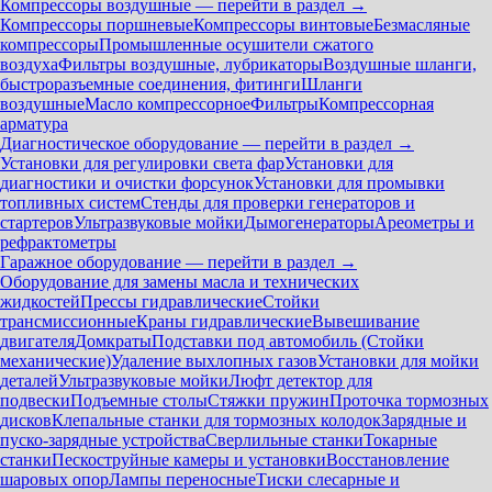
Компрессоры воздушные — перейти в раздел →
Компрессоры поршневые
Компрессоры винтовые
Безмасляные
компрессоры
Промышленные осушители сжатого
воздуха
Фильтры воздушные, лубрикаторы
Воздушные шланги,
быстроразъемные соединения, фитинги
Шланги
воздушные
Масло компрессорное
Фильтры
Компрессорная
арматура
Диагностическое оборудование — перейти в раздел →
Установки для регулировки света фар
Установки для
диагностики и очистки форсунок
Установки для промывки
топливных систем
Стенды для проверки генераторов и
стартеров
Ультразвуковые мойки
Дымогенераторы
Ареометры и
рефрактометры
Гаражное оборудование — перейти в раздел →
Оборудование для замены масла и технических
жидкостей
Прессы гидравлические
Стойки
трансмиссионные
Краны гидравлические
Вывешивание
двигателя
Домкраты
Подставки под автомобиль (Стойки
механические)
Удаление выхлопных газов
Установки для мойки
деталей
Ультразвуковые мойки
Люфт детектор для
подвески
Подъемные столы
Стяжки пружин
Проточка тормозных
дисков
Клепальные станки для тормозных колодок
Зарядные и
пуско-зарядные устройства
Сверлильные станки
Токарные
станки
Пескоструйные камеры и установки
Восстановление
шаровых опор
Лампы переносные
Тиски слесарные и