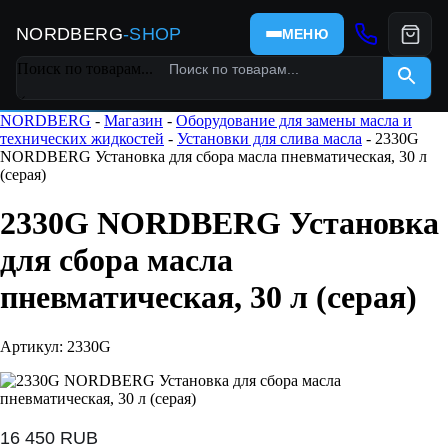
NORDBERG
-SHOP
МЕНЮ
Поиск по товарам...
×
NORDBERG
-
Магазин
-
Оборудование для замены масла и
технических жидкостей
-
Установки для слива масла
- 2330G
NORDBERG Установка для сбора масла пневматическая, 30 л
(серая)
2330G NORDBERG Установка
для сбора масла
пневматическая, 30 л (серая)
Артикул: 2330G
16 450
RUB