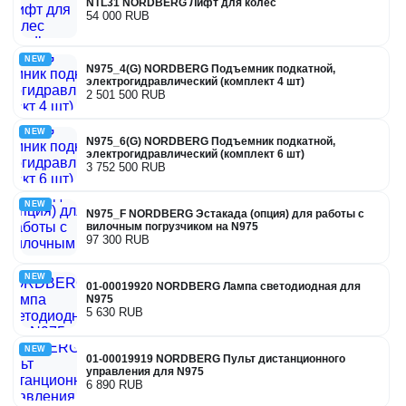
NTL31 NORDBERG Лифт для колес
54 000 RUB
NEW
N975_4(G) NORDBERG Подъемник подкатной,
электрогидравлический (комплект 4 шт)
2 501 500 RUB
NEW
N975_6(G) NORDBERG Подъемник подкатной,
электрогидравлический (комплект 6 шт)
3 752 500 RUB
NEW
N975_F NORDBERG Эстакада (опция) для работы с
вилочным погрузчиком на N975
97 300 RUB
NEW
01-00019920 NORDBERG Лампа светодиодная для
N975
5 630 RUB
NEW
01-00019919 NORDBERG Пульт дистанционного
управления для N975
6 890 RUB