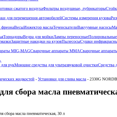
отовки сжатого воздуха
Фильтры воздушные, лубрикаторы
Стойк
жки для перемещения автомобилей
Системы измерения кузова
Ри
 фреона
Весы
Инжектор масла
Течеискатели
Вакуумные насосы
Ма
ья
Торнадоры
Ведра для мойки
Лампы переносные
Полировальны
смазки
Защитные накидки на кузов
Пылесосы
Сушки инфракрасн
параты MIG-MAG
Сварочные аппараты MMA
Сварочные аппарат
→
 для рук
Моющие средства для ультразвуковой очистки
Средства 
нических жидкостей
-
Установки для слива масла
- 2330G NORDBER
я сбора масла пневматическа