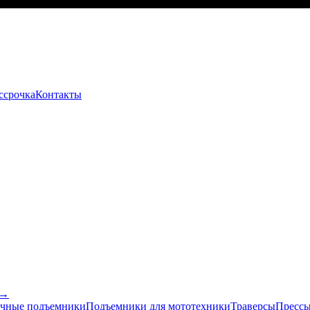
ссрочка
Контакты
 →
чные подъемники
Подъемники для мототехники
Траверсы
Прессы