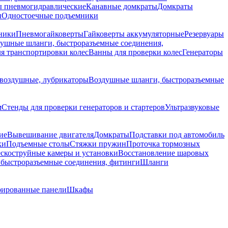
 пневмогидравлические
Канавные домкраты
Домкраты
и
Одностоечные подъемники
ники
Пневмогайковерты
Гайковерты аккумуляторные
Резервуары
ушные шланги, быстроразъемные соединения,
я транспортировки колес
Ванны для проверки колес
Генераторы
воздушные, лубрикаторы
Воздушные шланги, быстроразъемные
м
Стенды для проверки генераторов и стартеров
Ультразвуковые
ие
Вывешивание двигателя
Домкраты
Подставки под автомобиль
ки
Подъемные столы
Стяжки пружин
Проточка тормозных
скоструйные камеры и установки
Восстановление шаровых
быстроразъемные соединения, фитинги
Шланги
ированные панели
Шкафы