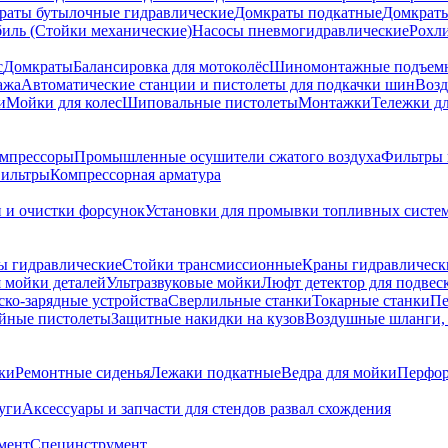
раты бутылочные гидравлические
Домкраты подкатные
Домкраты
биль (Стойки механические)
Насосы пневмогидравлические
Рохл
с
Домкраты
Балансировка для мотоколёс
Шиномонтажные подъем
ажа
Автоматические станции и пистолеты для подкачки шин
Возд
и
Мойки для колес
Шиповальные пистолеты
Монтажки
Тележки дл
омпрессоры
Промышленные осушители сжатого воздуха
Фильтры 
ильтры
Компрессорная арматура
и и очистки форсунок
Установки для промывки топливных систе
ы гидравлические
Стойки трансмиссионные
Краны гидравлическ
я мойки деталей
Ультразвуковые мойки
Люфт детектор для подвес
ско-зарядные устройства
Сверлильные станки
Токарные станки
Пе
йные пистолеты
Защитные накидки на кузов
Воздушные шланги, 
ки
Ремонтные сиденья
Лежаки подкатные
Ведра для мойки
Перфор
уги
Аксессуары и запчасти для стендов развал схождения
мент
Специнструмент