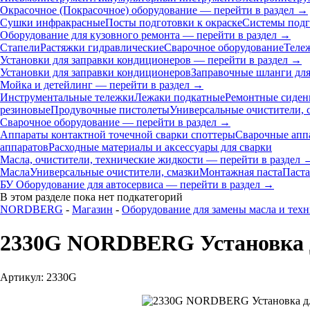
Окрасочное (Покрасочное) оборудование — перейти в раздел →
Сушки инфракрасные
Посты подготовки к окраске
Системы подг
Оборудование для кузовного ремонта — перейти в раздел →
Стапели
Растяжки гидравлические
Сварочное оборудование
Теле
Установки для заправки кондиционеров — перейти в раздел →
Установки для заправки кондиционеров
Заправочные шланги для
Мойка и детейлинг — перейти в раздел →
Инструментальные тележки
Лежаки подкатные
Ремонтные сиден
резиновые
Продувочные пистолеты
Универсальные очистители, 
Сварочное оборудование — перейти в раздел →
Аппараты контактной точечной сварки cпоттеры
Сварочные ап
аппаратов
Расходные материалы и аксессуары для сварки
Масла, очистители, технические жидкости — перейти в раздел 
Масла
Универсальные очистители, смазки
Монтажная паста
Паста
БУ Оборудование для автосервиса — перейти в раздел →
В этом разделе пока нет подкатегорий
NORDBERG
-
Магазин
-
Оборудование для замены масла и тех
2330G NORDBERG Установка дл
Артикул: 2330G