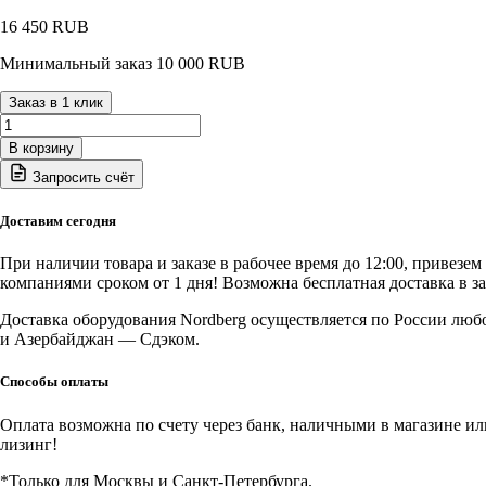
16 450
RUB
Минимальный заказ 10 000 RUB
Заказ в 1 клик
Количество
товара
В корзину
2330G
Запросить счёт
NORDBERG
Установка
для
Доставим сегодня
сбора
масла
При наличии товара и заказе в рабочее время до 12:00, привезе
пневматическая,
компаниями сроком от 1 дня! Возможна бесплатная доставка в з
30
л
Доставка оборудования Nordberg осуществляется по России люб
и Азербайджан — Сдэком.
Способы оплаты
Оплата возможна по счету через банк, наличными в магазине или 
лизинг!
*Только для Москвы и Санкт-Петербурга.