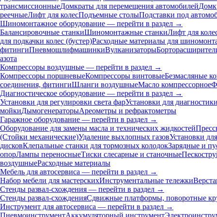
трансмиссионные
Домкраты для перемещения автомобилей
Домк
реечные
Лифт для колес
Подъемные столы
Подставки под автомо
Шиномонтажное оборудование — перейти в раздел →
Балансировочные станки
Шиномонтажные станки
Лифт для коле
для подкачки колес (бустер)
Расходные материалы для шиномонт
фитинги
Пневмошлифмашинки
Вулканизаторы
Борторасширител
азота
Компрессоры воздушные — перейти в раздел →
Компрессоры поршневые
Компрессоры винтовые
Безмасляные к
соединения, фитинги
Шланги воздушные
Масло компрессорное
Ф
Диагностическое оборудование — перейти в раздел →
Установки для регулировки света фар
Установки для диагностик
мойки
Дымогенераторы
Ареометры и рефрактометры
Гаражное оборудование — перейти в раздел →
Оборудование для замены масла и технических жидкостей
Пресс
(Стойки механические)
Удаление выхлопных газов
Установки дл
дисков
Клепальные станки для тормозных колодок
Зарядные и пу
опор
Лампы переносные
Тиски слесарные и станочные
Пескостру
воздушные
Расходные материалы
Мебель для автосервиса — перейти в раздел →
Набор мебели для мастерских
Инструментальные тележки
Верста
Стенды развал-схождения — перейти в раздел →
Стенды развал-схождения
Сдвижные платформы, поворотные кр
Инструмент для автосервиса — перейти в раздел →
Пневмоинструмент
Аккумуляторный инструмент
Электроинстру