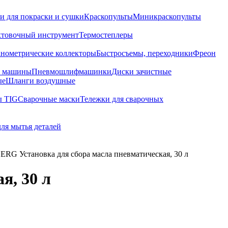
и для покраски и сушки
Краскопульты
Миникраскопульты
хтовочный инструмент
Термостеплеры
нометрические коллекторы
Быстросъемы, переходники
Фреон
е машины
Пневмошлифмашинки
Диски зачистные
ые
Шланги воздушные
ы TIG
Сварочные маски
Тележки для сварочных
для мытья деталей
G Установка для сбора масла пневматическая, 30 л
я, 30 л