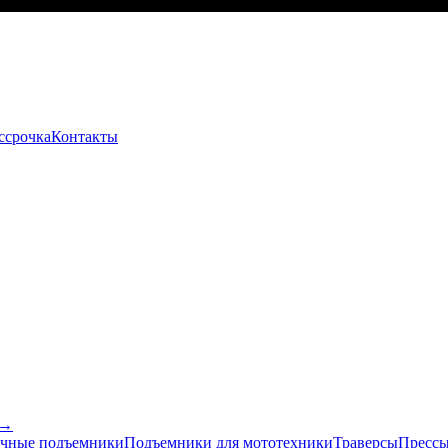
ссрочка
Контакты
 →
чные подъемники
Подъемники для мототехники
Траверсы
Прессы