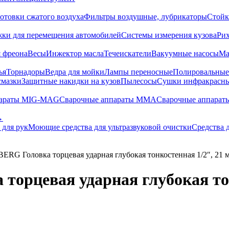
отовки сжатого воздуха
Фильтры воздушные, лубрикаторы
Стойк
жки для перемещения автомобилей
Системы измерения кузова
Ри
 фреона
Весы
Инжектор масла
Течеискатели
Вакуумные насосы
Ма
ья
Торнадоры
Ведра для мойки
Лампы переносные
Полировальны
смазки
Защитные накидки на кузов
Пылесосы
Сушки инфракрасн
параты MIG-MAG
Сварочные аппараты MMA
Сварочные аппарат
→
 для рук
Моющие средства для ультразвуковой очистки
Средства 
RG Головка торцевая ударная глубокая тонкостенная 1/2″, 21 м
орцевая ударная глубокая тон