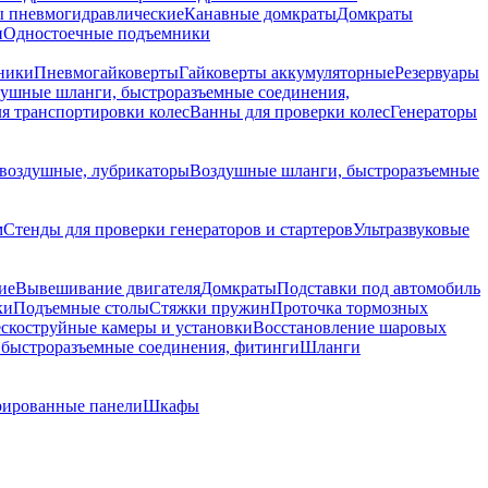
 пневмогидравлические
Канавные домкраты
Домкраты
и
Одностоечные подъемники
ники
Пневмогайковерты
Гайковерты аккумуляторные
Резервуары
ушные шланги, быстроразъемные соединения,
я транспортировки колес
Ванны для проверки колес
Генераторы
воздушные, лубрикаторы
Воздушные шланги, быстроразъемные
м
Стенды для проверки генераторов и стартеров
Ультразвуковые
ие
Вывешивание двигателя
Домкраты
Подставки под автомобиль
ки
Подъемные столы
Стяжки пружин
Проточка тормозных
скоструйные камеры и установки
Восстановление шаровых
быстроразъемные соединения, фитинги
Шланги
ированные панели
Шкафы