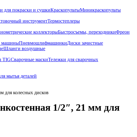
и для покраски и сушки
Краскопульты
Миникраскопульты
хтовочный инструмент
Термостеплеры
нометрические коллекторы
Быстросъемы, переходники
Фреон
е машины
Пневмошлифмашинки
Диски зачистные
ые
Шланги воздушные
ы TIG
Сварочные маски
Тележки для сварочных
для мытья деталей
м для колесных дисков
костенная 1/2″, 21 мм для