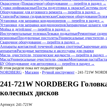
Окрасочное (Покрасочное) оборудование — перейти в раздел →
Сушки инфракрасные
Посты подготовки к окраске
Системы подг
Оборудование для кузовного ремонта — перейти в раздел →
Стапели
Растяжки гидравлические
Сварочное оборудование
Теле
Установки для заправки кондиционеров — перейти в раздел →
Установки для заправки кондиционеров
Заправочные шланги для
Мойка и детейлинг — перейти в раздел →
Инструментальные тележки
Лежаки подкатные
Ремонтные сиден
резиновые
Продувочные пистолеты
Универсальные очистители, 
Сварочное оборудование — перейти в раздел →
Аппараты контактной точечной сварки cпоттеры
Сварочные ап
аппаратов
Расходные материалы и аксессуары для сварки
Масла, очистители, технические жидкости — перейти в раздел 
Масла
Универсальные очистители, смазки
Монтажная паста
Паста
БУ Оборудование для автосервиса — перейти в раздел →
В этом разделе пока нет подкатегорий
NORDBERG
-
Магазин
-
Ручной инструмент
- 241-721W NORDBE
241-721W NORDBERG Головка т
колесных дисков
Артикул: 241-721W