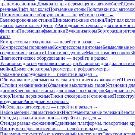
трансмиссионные
Домкраты для перемещения автомобилей
Домк
реечные
Лифт для колес
Подъемные столы
Подставки под автомо
Шиномонтажное оборудование — перейти в раздел →
Балансировочные станки
Шиномонтажные станки
Лифт для коле
для подкачки колес (бустер)
Расходные материалы для шиномонт
фитинги
Пневмошлифмашинки
Вулканизаторы
Борторасширител
азота
Компрессоры воздушные — перейти в раздел →
Компрессоры поршневые
Компрессоры винтовые
Безмасляные к
соединения, фитинги
Шланги воздушные
Масло компрессорное
Ф
Диагностическое оборудование — перейти в раздел →
Установки для регулировки света фар
Установки для диагностик
мойки
Дымогенераторы
Ареометры и рефрактометры
Гаражное оборудование — перейти в раздел →
Оборудование для замены масла и технических жидкостей
Пресс
(Стойки механические)
Удаление выхлопных газов
Установки дл
дисков
Клепальные станки для тормозных колодок
Зарядные и пу
опор
Лампы переносные
Тиски слесарные и станочные
Пескостру
воздушные
Расходные материалы
Мебель для автосервиса — перейти в раздел →
Набор мебели для мастерских
Инструментальные тележки
Верста
Стенды развал-схождения — перейти в раздел →
Стенды развал-схождения
Сдвижные платформы, поворотные кр
Инструмент для автосервиса — перейти в раздел →
Пневмоинструмент
Аккумуляторный инструмент
Электроинстру