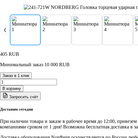
❮
405
RUB
Минимальный заказ 10 000 RUB
Заказ в 1 клик
Количество
товара
В корзину
241-
Запросить счёт
721W
NORDBERG
Головка
Доставим сегодня
торцевая
ударная
При наличии товара и заказе в рабочее время до 12:00, привезе
глубокая
компаниями сроком от 1 дня! Возможна бесплатная доставка в з
тонкостенная
1/2",
Доставка оборудования Nordberg осуществляется по России люб