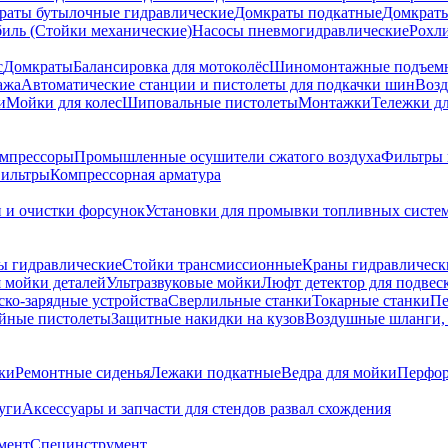
раты бутылочные гидравлические
Домкраты подкатные
Домкраты
биль (Стойки механические)
Насосы пневмогидравлические
Рохл
с
Домкраты
Балансировка для мотоколёс
Шиномонтажные подъем
ажа
Автоматические станции и пистолеты для подкачки шин
Возд
и
Мойки для колес
Шиповальные пистолеты
Монтажки
Тележки дл
омпрессоры
Промышленные осушители сжатого воздуха
Фильтры 
ильтры
Компрессорная арматура
и и очистки форсунок
Установки для промывки топливных систе
ы гидравлические
Стойки трансмиссионные
Краны гидравлическ
я мойки деталей
Ультразвуковые мойки
Люфт детектор для подвес
ско-зарядные устройства
Сверлильные станки
Токарные станки
Пе
йные пистолеты
Защитные накидки на кузов
Воздушные шланги, 
ки
Ремонтные сиденья
Лежаки подкатные
Ведра для мойки
Перфор
уги
Аксессуары и запчасти для стендов развал схождения
мент
Специнструмент