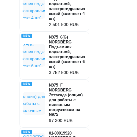
подкатной,
электрогидравлич
еский (комплект 4
шт)
2 501 500 RUB
NEW
N975_6(G)
NORDBERG
Подъемник
подкатной,
электрогидравлич
еский (комплект 6
шт)
3 752 500 RUB
NEW
N975_F
NORDBERG
Эстакада (опция)
для работы с
вилочным
погрузчиком на
N975
97 300 RUB
NEW
01-00019920