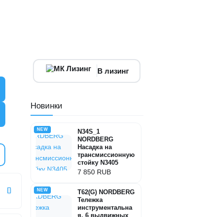
В лизинг
Новинки
NEW
N34S_1
NORDBERG
Насадка на
трансмиссионную
стойку N3405
7 850 RUB
NEW
T62(G) NORDBERG
Тележка
инструментальна
я, 6 выдвижных