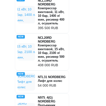
NCL15RD
NORDBERG
Компрессор
винтовой, 11 кВт,
10 бар, 1400 л/
мин, ресивер 400
л, осушитель
395 500 RUB
NEW
NCL20RD
NORDBERG
Компрессор
винтовой, 15 кВт,
10 бар, 2100 л/
мин, ресивер 500
л, осушитель
408 000 RUB
NEW
NTL31 NORDBERG
Лифт для колес
54 000 RUB
NEW
N975_4(G)
NORDBERG
Подъемник