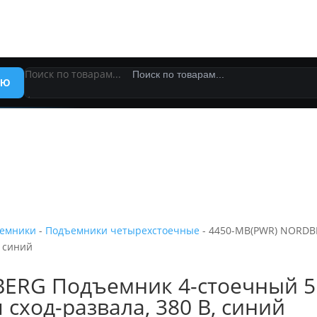
Поиск по товарам...
НЮ
×
ъемники
-
Подъемники четырехстоечные
- 4450-MB(PWR) NORDBE
, синий
RG Подъемник 4-стоечный 5 т
я сход-развала, 380 В, синий