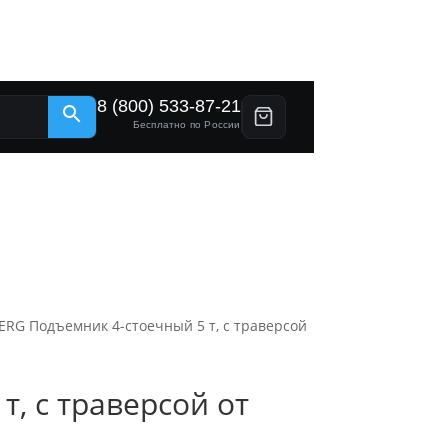
8 (800) 533-87-21
Бесплатно по России
RG Подъемник 4-стоечный 5 т, c траверсой
, c траверсой от