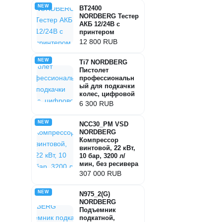
NEW
BT2400
NORDBERG Тестер
АКБ 12/24В с
принтером
12 800 RUB
NEW
Ti7 NORDBERG
Пистолет
профессиональн
ый для подкачки
колес, цифровой
6 300 RUB
NEW
NCC30_PM VSD
NORDBERG
Компрессор
винтовой, 22 кВт,
10 бар, 3200 л/
мин, без ресивера
307 000 RUB
NEW
N975_2(G)
NORDBERG
Подъемник
подкатной,