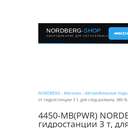
NORDBERG
-SHOP
МЕ
ОБОРУДОВАНИЕ ДЛЯ АВТОСЕРВИСА
NORDBERG
-
Магазин
-
Автомобильные под
от гидростанции 3 т, для сход-развала, 380 В
4450-MB(PWR) NORDBE
гидростанции 3 т, дл