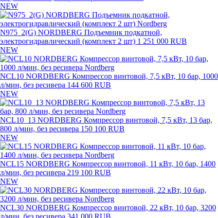
NEW
N975_2(G) NORDBERG Подъемник подкатной,
электрогидравлический (комплект 2 шт)
1 251 000 RUB
NEW
NCL10 NORDBERG Компрессор винтовой, 7,5 кВт, 10 бар, 1000
л/мин, без ресивера
144 600 RUB
NEW
NCL10_13 NORDBERG Компрессор винтовой, 7,5 кВт, 13 бар,
800 л/мин, без ресивера
150 100 RUB
NEW
NCL15 NORDBERG Компрессор винтовой, 11 кВт, 10 бар, 1400
л/мин, без ресивера
219 100 RUB
NEW
NCL30 NORDBERG Компрессор винтовой, 22 кВт, 10 бар, 3200
л/мин, без ресивера
341 000 RUB