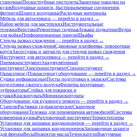
станочные
Пескоструйные пистолеты
Защитные накидки на
кузов
Воздушные шланги, быстроразъемные соединения,
фитинги
Шланги воздушные
Расходные материалы
Мебель для автосервиса — перейти в раздел →
Набор мебели для мастерских
Инструментальные
тележки
Верстаки
Ремонтные сиденья
Лежаки подкатные
Ведра
для мойки
Перфорированные панели
Шкафы
Стенды развал-схождения — перейти в раздел →
Стенды развал-схождения
Сдвижные платформы, поворотные
круги
Аксессуары и запчасти для стендов развал схождения
Инструмент для автосервиса — перейти в раздел →
Пневмоинструмент
Аккумуляторный
инструмент
Электроинструмент
Специнструмент
Окрасочное (Покрасочное) оборудование — перейти в раздел →
Сушки инфракрасные
Посты подготовки к окраске
Системы
подготовки сжатого воздуха
Фильтры воздушные,
лубрикаторы
Стойки для покраски и
сушки
Краскопульты
Миникраскопульты
Оборудование для кузовного ремонта — перейти в раздел →
Стапели
Растяжки гидравлические
Сварочное
оборудование
Тележки для перемещения автомобилей
Системы
измерения кузова
Рихтовочный инструмент
Термостеплеры
Установки для заправки кондиционеров — перейти в раздел →
Установки для заправки кондиционеров
Заправочные шланги
для фреона
Весы
Инжектор масла
Течеискатели
Вакуумные