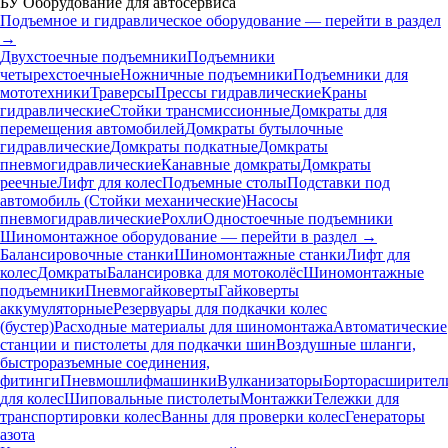
БУ Оборудование для автосервиса
Подъемное и гидравлическое оборудование — перейти в раздел
→
Двухстоечные подъемники
Подъемники
четырехстоечные
Ножничные подъемники
Подъемники для
мототехники
Траверсы
Прессы гидравлические
Краны
гидравлические
Стойки трансмиссионные
Домкраты для
перемещения автомобилей
Домкраты бутылочные
гидравлические
Домкраты подкатные
Домкраты
пневмогидравлические
Канавные домкраты
Домкраты
реечные
Лифт для колес
Подъемные столы
Подставки под
автомобиль (Стойки механические)
Насосы
пневмогидравлические
Рохли
Одностоечные подъемники
Шиномонтажное оборудование — перейти в раздел →
Балансировочные станки
Шиномонтажные станки
Лифт для
колес
Домкраты
Балансировка для мотоколёс
Шиномонтажные
подъемники
Пневмогайковерты
Гайковерты
аккумуляторные
Резервуары для подкачки колес
(бустер)
Расходные материалы для шиномонтажа
Автоматические
станции и пистолеты для подкачки шин
Воздушные шланги,
быстроразъемные соединения,
фитинги
Пневмошлифмашинки
Вулканизаторы
Борторасширител
для колес
Шиповальные пистолеты
Монтажки
Тележки для
транспортировки колес
Ванны для проверки колес
Генераторы
азота