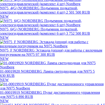
N975_4(G) NORDBERG Подъемник подкатной,
электрогидравлический (комплект 4 шт)
2 501 500 RUB
NEW
N975_6(G) NORDBERG Подъемник подкатной,
электрогидравлический (комплект 6 шт)
3 752 500 RUB
NEW
N975_F NORDBERG Эстакада (опция) для работы с вилочным
погрузчиком на N975
97 300 RUB
NEW
01-00019920 NORDBERG Лампа светодиодная для N975
5
630 RUB
NEW
01-00019919 NORDBERG Пульт дистанционного управления
для N975
6 890 RUB
NEW