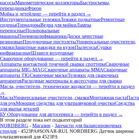
насосы
Манометрические коллекторы
Быстросъемы,
переходники
Фреон
Мойка и детейлинг — перейти в раздел →
Инструментальные тележки
Лежаки подкатные
Ремонтные
сиденья
Торнадоры
Ведра для мойки
Лампы
переносные
Полировальные
машины
Пневмошлифмашинки
Диски зачистные
резиновые
Продувочные пистолеты
Универсальные очистители,
смазки
Защитные накидки на кузов
Пылесосы
Сушки
инфракрасные
Шланги воздушные
Сварочное оборудование — перейти в раздел →
Аппараты контактной точечной сварки cпоттеры
Сварочные
аппараты MIG-MAG
Сварочные аппараты MMA
Сварочные
аппараты TIG
Сварочные маски
Тележки для сварочных
аппаратов
Расходные материалы и аксессуары для сварки
Масла, очистители, технические жидкости — перейти в раздел
→
Масла
Универсальные очистители, смазки
Монтажная паста
Паста
для рук
Моющие средства для ультразвуковой очистки
Средства
для мытья деталей
БУ Оборудование для автосервиса — перейти в раздел →
В этом разделе пока нет подкатегорий
NORDBERG
-
Магазин
-
Запчасти для балансировочных
стендов
- 4523PA#SONAR-RUL NORDBERG Датчик ширины
ультразвуковой для 4523PA