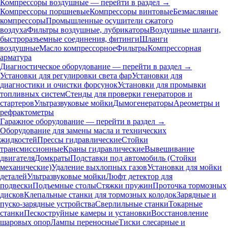
Компрессоры воздушные — перейти в раздел →
Компрессоры поршневые
Компрессоры винтовые
Безмасляные
компрессоры
Промышленные осушители сжатого
воздуха
Фильтры воздушные, лубрикаторы
Воздушные шланги,
быстроразъемные соединения, фитинги
Шланги
воздушные
Масло компрессорное
Фильтры
Компрессорная
арматура
Диагностическое оборудование — перейти в раздел →
Установки для регулировки света фар
Установки для
диагностики и очистки форсунок
Установки для промывки
топливных систем
Стенды для проверки генераторов и
стартеров
Ультразвуковые мойки
Дымогенераторы
Ареометры и
рефрактометры
Гаражное оборудование — перейти в раздел →
Оборудование для замены масла и технических
жидкостей
Прессы гидравлические
Стойки
трансмиссионные
Краны гидравлические
Вывешивание
двигателя
Домкраты
Подставки под автомобиль (Стойки
механические)
Удаление выхлопных газов
Установки для мойки
деталей
Ультразвуковые мойки
Люфт детектор для
подвески
Подъемные столы
Стяжки пружин
Проточка тормозных
дисков
Клепальные станки для тормозных колодок
Зарядные и
пуско-зарядные устройства
Сверлильные станки
Токарные
станки
Пескоструйные камеры и установки
Восстановление
шаровых опор
Лампы переносные
Тиски слесарные и