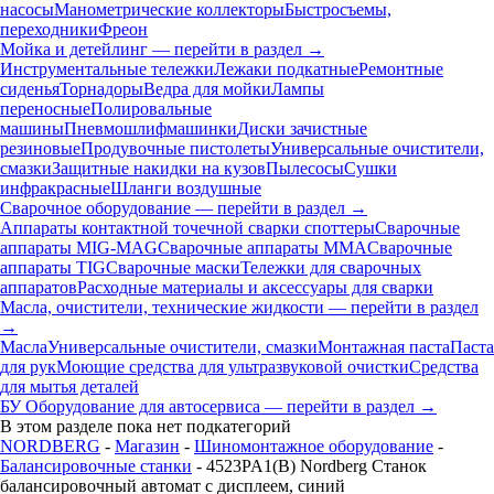
насосы
Манометрические коллекторы
Быстросъемы,
переходники
Фреон
Мойка и детейлинг — перейти в раздел →
Инструментальные тележки
Лежаки подкатные
Ремонтные
сиденья
Торнадоры
Ведра для мойки
Лампы
переносные
Полировальные
машины
Пневмошлифмашинки
Диски зачистные
резиновые
Продувочные пистолеты
Универсальные очистители,
смазки
Защитные накидки на кузов
Пылесосы
Сушки
инфракрасные
Шланги воздушные
Сварочное оборудование — перейти в раздел →
Аппараты контактной точечной сварки cпоттеры
Сварочные
аппараты MIG-MAG
Сварочные аппараты MMA
Сварочные
аппараты TIG
Сварочные маски
Тележки для сварочных
аппаратов
Расходные материалы и аксессуары для сварки
Масла, очистители, технические жидкости — перейти в раздел
→
Масла
Универсальные очистители, смазки
Монтажная паста
Паста
для рук
Моющие средства для ультразвуковой очистки
Средства
для мытья деталей
БУ Оборудование для автосервиса — перейти в раздел →
В этом разделе пока нет подкатегорий
NORDBERG
-
Магазин
-
Шиномонтажное оборудование
-
Балансировочные станки
- 4523PA1(B) Nordberg Станок
балансировочный автомат с дисплеем, синий