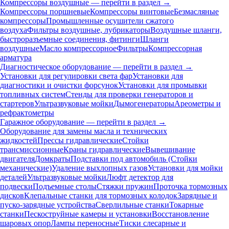
Компрессоры воздушные — перейти в раздел →
Компрессоры поршневые
Компрессоры винтовые
Безмасляные
компрессоры
Промышленные осушители сжатого
воздуха
Фильтры воздушные, лубрикаторы
Воздушные шланги,
быстроразъемные соединения, фитинги
Шланги
воздушные
Масло компрессорное
Фильтры
Компрессорная
арматура
Диагностическое оборудование — перейти в раздел →
Установки для регулировки света фар
Установки для
диагностики и очистки форсунок
Установки для промывки
топливных систем
Стенды для проверки генераторов и
стартеров
Ультразвуковые мойки
Дымогенераторы
Ареометры и
рефрактометры
Гаражное оборудование — перейти в раздел →
Оборудование для замены масла и технических
жидкостей
Прессы гидравлические
Стойки
трансмиссионные
Краны гидравлические
Вывешивание
двигателя
Домкраты
Подставки под автомобиль (Стойки
механические)
Удаление выхлопных газов
Установки для мойки
деталей
Ультразвуковые мойки
Люфт детектор для
подвески
Подъемные столы
Стяжки пружин
Проточка тормозных
дисков
Клепальные станки для тормозных колодок
Зарядные и
пуско-зарядные устройства
Сверлильные станки
Токарные
станки
Пескоструйные камеры и установки
Восстановление
шаровых опор
Лампы переносные
Тиски слесарные и