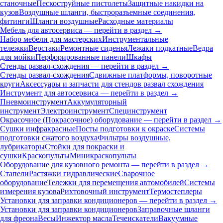
станочные
Пескоструйные пистолеты
Защитные накидки на
кузов
Воздушные шланги, быстроразъемные соединения,
фитинги
Шланги воздушные
Расходные материалы
Мебель для автосервиса — перейти в раздел →
Набор мебели для мастерских
Инструментальные
тележки
Верстаки
Ремонтные сиденья
Лежаки подкатные
Ведра
для мойки
Перфорированные панели
Шкафы
Стенды развал-схождения — перейти в раздел →
Стенды развал-схождения
Сдвижные платформы, поворотные
круги
Аксессуары и запчасти для стендов развал схождения
Инструмент для автосервиса — перейти в раздел →
Пневмоинструмент
Аккумуляторный
инструмент
Электроинструмент
Специнструмент
Окрасочное (Покрасочное) оборудование — перейти в раздел →
Сушки инфракрасные
Посты подготовки к окраске
Системы
подготовки сжатого воздуха
Фильтры воздушные,
лубрикаторы
Стойки для покраски и
сушки
Краскопульты
Миникраскопульты
Оборудование для кузовного ремонта — перейти в раздел →
Стапели
Растяжки гидравлические
Сварочное
оборудование
Тележки для перемещения автомобилей
Системы
измерения кузова
Рихтовочный инструмент
Термостеплеры
Установки для заправки кондиционеров — перейти в раздел →
Установки для заправки кондиционеров
Заправочные шланги
для фреона
Весы
Инжектор масла
Течеискатели
Вакуумные