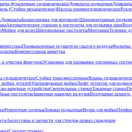
раты бутылочные гидравлические
Домкраты подкатные
Домкраты
биль (Стойки механические)
Насосы пневмогидравлические
Рохл
с
Домкраты
Балансировка для мотоколёс
Шиномонтажные подъем
ажа
Автоматические станции и пистолеты для подкачки шин
Возд
и
Мойки для колес
Шиповальные пистолеты
Монтажки
Тележки дл
омпрессоры
Промышленные осушители сжатого воздуха
Фильтры 
ильтры
Компрессорная арматура
и и очистки форсунок
Установки для промывки топливных систе
ы гидравлические
Стойки трансмиссионные
Краны гидравлическ
я мойки деталей
Ультразвуковые мойки
Люфт детектор для подвес
ско-зарядные устройства
Сверлильные станки
Токарные станки
Пе
йные пистолеты
Защитные накидки на кузов
Воздушные шланги, 
ки
Ремонтные сиденья
Лежаки подкатные
Ведра для мойки
Перфор
уги
Аксессуары и запчасти для стендов развал схождения
мент
Специнструмент