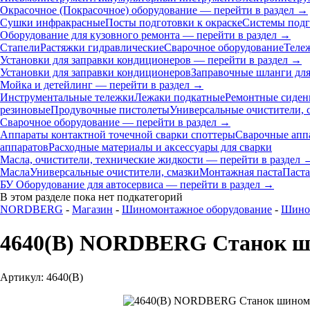
Окрасочное (Покрасочное) оборудование — перейти в раздел →
Сушки инфракрасные
Посты подготовки к окраске
Системы подг
Оборудование для кузовного ремонта — перейти в раздел →
Стапели
Растяжки гидравлические
Сварочное оборудование
Теле
Установки для заправки кондиционеров — перейти в раздел →
Установки для заправки кондиционеров
Заправочные шланги для
Мойка и детейлинг — перейти в раздел →
Инструментальные тележки
Лежаки подкатные
Ремонтные сиден
резиновые
Продувочные пистолеты
Универсальные очистители, 
Сварочное оборудование — перейти в раздел →
Аппараты контактной точечной сварки cпоттеры
Сварочные ап
аппаратов
Расходные материалы и аксессуары для сварки
Масла, очистители, технические жидкости — перейти в раздел 
Масла
Универсальные очистители, смазки
Монтажная паста
Паста
БУ Оборудование для автосервиса — перейти в раздел →
В этом разделе пока нет подкатегорий
NORDBERG
-
Магазин
-
Шиномонтажное оборудование
-
Шино
4640(B) NORDBERG Станок ши
Артикул: 4640(B)