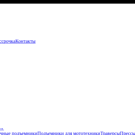
ссрочка
Контакты
 →
чные подъемники
Подъемники для мототехники
Траверсы
Прессы