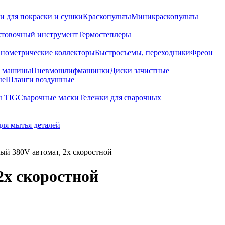
и для покраски и сушки
Краскопульты
Миникраскопульты
хтовочный инструмент
Термостеплеры
нометрические коллекторы
Быстросъемы, переходники
Фреон
е машины
Пневмошлифмашинки
Диски зачистные
ые
Шланги воздушные
ы TIG
Сварочные маски
Тележки для сварочных
для мытья деталей
 380V автомат, 2х скоростной
х скоростной