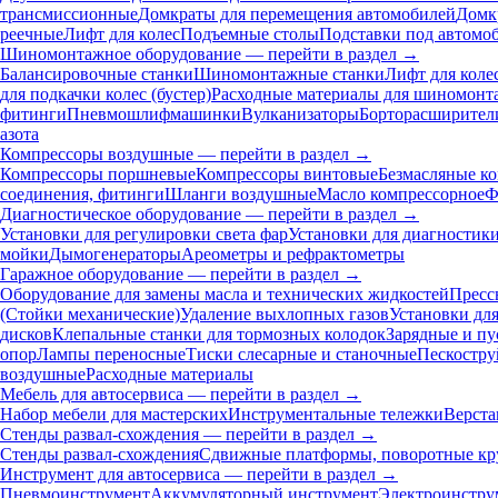
трансмиссионные
Домкраты для перемещения автомобилей
Домк
реечные
Лифт для колес
Подъемные столы
Подставки под автомо
Шиномонтажное оборудование — перейти в раздел →
Балансировочные станки
Шиномонтажные станки
Лифт для коле
для подкачки колес (бустер)
Расходные материалы для шиномонт
фитинги
Пневмошлифмашинки
Вулканизаторы
Борторасширител
азота
Компрессоры воздушные — перейти в раздел →
Компрессоры поршневые
Компрессоры винтовые
Безмасляные к
соединения, фитинги
Шланги воздушные
Масло компрессорное
Ф
Диагностическое оборудование — перейти в раздел →
Установки для регулировки света фар
Установки для диагностик
мойки
Дымогенераторы
Ареометры и рефрактометры
Гаражное оборудование — перейти в раздел →
Оборудование для замены масла и технических жидкостей
Пресс
(Стойки механические)
Удаление выхлопных газов
Установки дл
дисков
Клепальные станки для тормозных колодок
Зарядные и пу
опор
Лампы переносные
Тиски слесарные и станочные
Пескостру
воздушные
Расходные материалы
Мебель для автосервиса — перейти в раздел →
Набор мебели для мастерских
Инструментальные тележки
Верста
Стенды развал-схождения — перейти в раздел →
Стенды развал-схождения
Сдвижные платформы, поворотные кр
Инструмент для автосервиса — перейти в раздел →
Пневмоинструмент
Аккумуляторный инструмент
Электроинстру