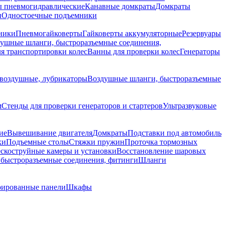
 пневмогидравлические
Канавные домкраты
Домкраты
и
Одностоечные подъемники
ники
Пневмогайковерты
Гайковерты аккумуляторные
Резервуары
ушные шланги, быстроразъемные соединения,
я транспортировки колес
Ванны для проверки колес
Генераторы
воздушные, лубрикаторы
Воздушные шланги, быстроразъемные
м
Стенды для проверки генераторов и стартеров
Ультразвуковые
ие
Вывешивание двигателя
Домкраты
Подставки под автомобиль
ки
Подъемные столы
Стяжки пружин
Проточка тормозных
скоструйные камеры и установки
Восстановление шаровых
быстроразъемные соединения, фитинги
Шланги
ированные панели
Шкафы