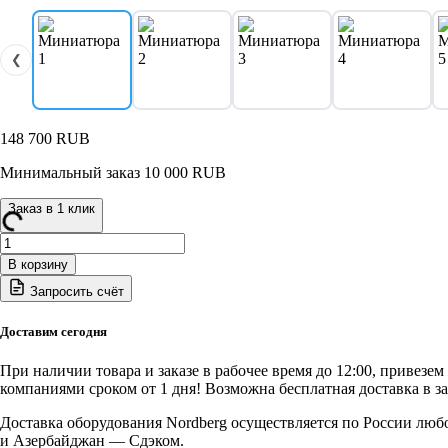
❮
148 700
RUB
Минимальный заказ 10 000 RUB
Заказ в 1 клик
Количество
товара
В корзину
4640(B)
Запросить счёт
NORDBERG
Станок
шиномонтажный
Доставим сегодня
380V
автомат,
При наличии товара и заказе в рабочее время до 12:00, привезе
2х
компаниями сроком от 1 дня! Возможна бесплатная доставка в з
скоростной
Доставка оборудования Nordberg осуществляется по России люб
и Азербайджан — Сдэком.