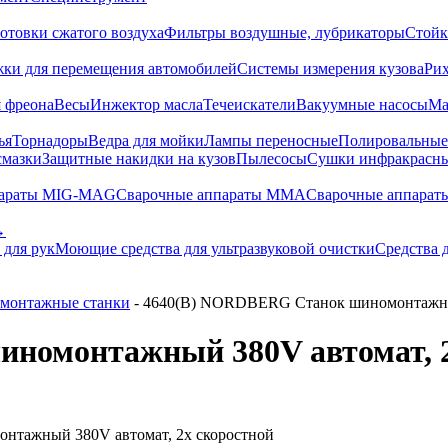
отовки сжатого воздуха
Фильтры воздушные, лубрикаторы
Стойк
жки для перемещения автомобилей
Системы измерения кузова
Ри
 фреона
Весы
Инжектор масла
Течеискатели
Вакуумные насосы
Ма
ья
Торнадоры
Ведра для мойки
Лампы переносные
Полировальны
смазки
Защитные накидки на кузов
Пылесосы
Сушки инфракрасн
параты MIG-MAG
Сварочные аппараты MMA
Сварочные аппарат
→
 для рук
Моющие средства для ультразвуковой очистки
Средства 
монтажные станки
- 4640(B) NORDBERG Станок шиномонтажный
номонтажный 380V автомат, 2