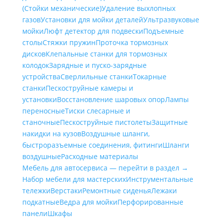
(Стойки механические)
Удаление выхлопных
газов
Установки для мойки деталей
Ультразвуковые
мойки
Люфт детектор для подвески
Подъемные
столы
Стяжки пружин
Проточка тормозных
дисков
Клепальные станки для тормозных
колодок
Зарядные и пуско-зарядные
устройства
Сверлильные станки
Токарные
станки
Пескоструйные камеры и
установки
Восстановление шаровых опор
Лампы
переносные
Тиски слесарные и
станочные
Пескоструйные пистолеты
Защитные
накидки на кузов
Воздушные шланги,
быстроразъемные соединения, фитинги
Шланги
воздушные
Расходные материалы
Мебель для автосервиса — перейти в раздел →
Набор мебели для мастерских
Инструментальные
тележки
Верстаки
Ремонтные сиденья
Лежаки
подкатные
Ведра для мойки
Перфорированные
панели
Шкафы