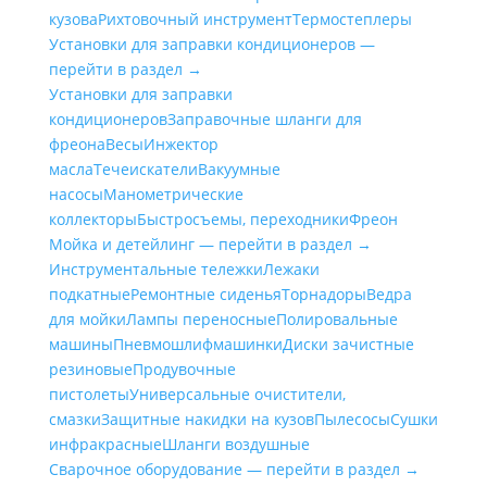
кузова
Рихтовочный инструмент
Термостеплеры
Установки для заправки кондиционеров —
перейти в раздел →
Установки для заправки
кондиционеров
Заправочные шланги для
фреона
Весы
Инжектор
масла
Течеискатели
Вакуумные
насосы
Манометрические
коллекторы
Быстросъемы, переходники
Фреон
Мойка и детейлинг — перейти в раздел →
Инструментальные тележки
Лежаки
подкатные
Ремонтные сиденья
Торнадоры
Ведра
для мойки
Лампы переносные
Полировальные
машины
Пневмошлифмашинки
Диски зачистные
резиновые
Продувочные
пистолеты
Универсальные очистители,
смазки
Защитные накидки на кузов
Пылесосы
Сушки
инфракрасные
Шланги воздушные
Сварочное оборудование — перейти в раздел →