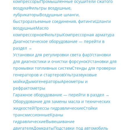
компрессоры
Промышленные осушители сжатого
воздуха
Фильтры воздушные,
лубрикаторы
Воздушные шланги,
быстроразъемные соединения, фитинги
Шланги
воздушные
Масло
компрессорное
Фильтры
Компрессорная арматура
Диагностическое оборудование — перейти в
раздел →
Установки для регулировки света фар
Установки
для диагностики и очистки форсунок
Установки для
промывки топливных систем
Стенды для проверки
генераторов и стартеров
Ультразвуковые
мойки
Дымогенераторы
Ареометры и
рефрактометры
Гаражное оборудование — перейти в раздел →
Оборудование для замены масла и технических
жидкостей
Прессы гидравлические
Стойки
трансмиссионные
Краны
гидравлические
Вывешивание
двигателя
Домкраты
Подставки под автомобиль