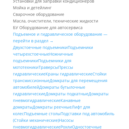
Установки для заправки кондиционеров
Мойка и детейлинг
Сварочное оборудование
Масла, очистители, технические жидкости
БУ Оборудование для автосервиса
Подъемное и гидравлическое оборудование —
перейти в раздел →
Двухстоечные подъемники
Подъемники
четырехстоечные
Ножничные
подъемники
Подъемники для
мототехники
Траверсы
Прессы
гидравлические
Краны гидравлические
Стойки
трансмиссионные
Домкраты для перемещения
автомобилей
Домкраты бутылочные
гидравлические
Домкраты подкатные
Домкраты
пневмогидравлические
Канавные
домкраты
Домкраты реечные
Лифт для
колес
Подъемные столы
Подставки под автомобиль
(Стойки механические)
Насосы
пневмогидравлические
Рохли
Одностоечные