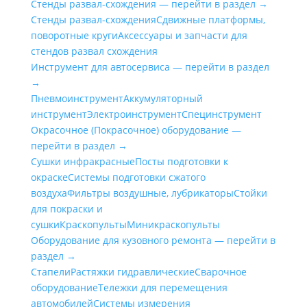
Стенды развал-схождения — перейти в раздел →
Стенды развал-схождения
Сдвижные платформы,
поворотные круги
Аксессуары и запчасти для
стендов развал схождения
Инструмент для автосервиса — перейти в раздел
→
Пневмоинструмент
Аккумуляторный
инструмент
Электроинструмент
Специнструмент
Окрасочное (Покрасочное) оборудование —
перейти в раздел →
Сушки инфракрасные
Посты подготовки к
окраске
Системы подготовки сжатого
воздуха
Фильтры воздушные, лубрикаторы
Стойки
для покраски и
сушки
Краскопульты
Миникраскопульты
Оборудование для кузовного ремонта — перейти в
раздел →
Стапели
Растяжки гидравлические
Сварочное
оборудование
Тележки для перемещения
автомобилей
Системы измерения