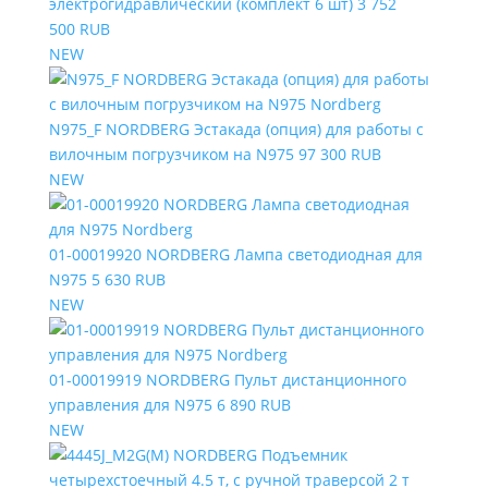
электрогидравлический (комплект 6 шт)
3 752
500 RUB
NEW
N975_F NORDBERG Эстакада (опция) для работы с
вилочным погрузчиком на N975
97 300 RUB
NEW
01-00019920 NORDBERG Лампа светодиодная для
N975
5 630 RUB
NEW
01-00019919 NORDBERG Пульт дистанционного
управления для N975
6 890 RUB
NEW