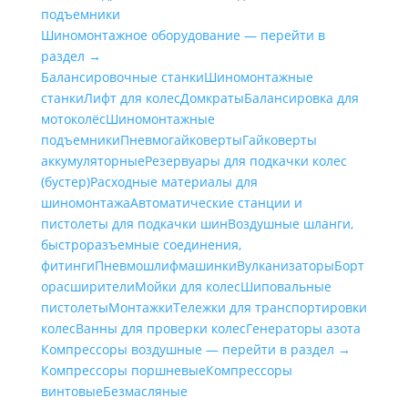
подъемники
Шиномонтажное оборудование — перейти в
раздел →
Балансировочные станки
Шиномонтажные
станки
Лифт для колес
Домкраты
Балансировка для
мотоколёс
Шиномонтажные
подъемники
Пневмогайковерты
Гайковерты
аккумуляторные
Резервуары для подкачки колес
(бустер)
Расходные материалы для
шиномонтажа
Автоматические станции и
пистолеты для подкачки шин
Воздушные шланги,
быстроразъемные соединения,
фитинги
Пневмошлифмашинки
Вулканизаторы
Борт
орасширители
Мойки для колес
Шиповальные
пистолеты
Монтажки
Тележки для транспортировки
колес
Ванны для проверки колес
Генераторы азота
Компрессоры воздушные — перейти в раздел →
Компрессоры поршневые
Компрессоры
винтовые
Безмасляные