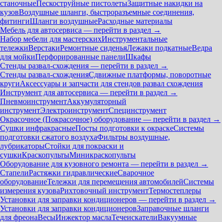
станочные
Пескоструйные пистолеты
Защитные накидки на
кузов
Воздушные шланги, быстроразъемные соединения,
фитинги
Шланги воздушные
Расходные материалы
Мебель для автосервиса — перейти в раздел →
Набор мебели для мастерских
Инструментальные
тележки
Верстаки
Ремонтные сиденья
Лежаки подкатные
Ведра
для мойки
Перфорированные панели
Шкафы
Стенды развал-схождения — перейти в раздел →
Стенды развал-схождения
Сдвижные платформы, поворотные
круги
Аксессуары и запчасти для стендов развал схождения
Инструмент для автосервиса — перейти в раздел →
Пневмоинструмент
Аккумуляторный
инструмент
Электроинструмент
Специнструмент
Окрасочное (Покрасочное) оборудование — перейти в раздел →
Сушки инфракрасные
Посты подготовки к окраске
Системы
подготовки сжатого воздуха
Фильтры воздушные,
лубрикаторы
Стойки для покраски и
сушки
Краскопульты
Миникраскопульты
Оборудование для кузовного ремонта — перейти в раздел →
Стапели
Растяжки гидравлические
Сварочное
оборудование
Тележки для перемещения автомобилей
Системы
измерения кузова
Рихтовочный инструмент
Термостеплеры
Установки для заправки кондиционеров — перейти в раздел →
Установки для заправки кондиционеров
Заправочные шланги
для фреона
Весы
Инжектор масла
Течеискатели
Вакуумные