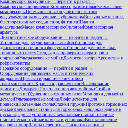
Компрессоры воздушные — перейти в раздел →
Компрессоры поршневые
Компрессоры винтовые
Безмасляные
компрессоры
Промышленные осушители сжатого
воздуха
Фильтры воздушные, лубрикаторы
Воздушные шланги,
быстроразъемные соединения, фитинги
Шланги
воздушные
Масло компрессорное
Фильтры
Компрессорная
арматура
Диагностическое оборудование — перейти в раздел →
Установки для регулировки света фар
Установки для
диагностики и очистки форсунок
Установки для промывки
топливных систем
Стенды для проверки генераторов и
стартеров
Ультразвуковые мойки
Дымогенераторы
Ареометры и
рефрактометры
Гаражное оборудование — перейти в раздел →
Оборудование для замены масла и технических
жидкостей
Прессы гидравлические
Стойки
трансмиссионные
Краны гидравлические
Вывешивание
двигателя
Домкраты
Подставки под автомобиль (Стойки
механические)
Удаление выхлопных газов
Установки для мойки
деталей
Ультразвуковые мойки
Люфт детектор для
подвески
Подъемные столы
Стяжки пружин
Проточка тормозных
дисков
Клепальные станки для тормозных колодок
Зарядные и
пуско-зарядные устройства
Сверлильные станки
Токарные
станки
Пескоструйные камеры и установки
Восстановление
шаровых опор
Лампы переносные
Тиски слесарные и