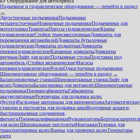
БУ Оборудование для автосервиса
Подъемное и гидравлическое оборудование — перейти в раздел
→
Двухстоечные подъемники
Подъемники
четырехстоечные
Ножничные подъемники
Подъемники для
мототехники
Траверсы
Прессы гидравлические
Краны
гидравлические
Стойки трансмиссионные
Домкраты для
перемещения автомобилей
Домкраты бутылочные
гидравлические
Домкраты подкатные
Домкраты
пневмогидравлические
Канавные домкраты
Домкраты
реечные
Лифт для колес
Подъемные столы
Подставки под
автомобиль (Стойки механические)
Насосы
пневмогидравлические
Рохли
Одностоечные подъемники
Шиномонтажное оборудование — перейти в раздел →
Балансировочные станки
Шиномонтажные станки
Лифт для
колес
Домкраты
Балансировка для мотоколёс
Шиномонтажные
подъемники
Пневмогайковерты
Гайковерты
аккумуляторные
Резервуары для подкачки колес
(бустер)
Расходные материалы для шиномонтажа
Автоматические
станции и пистолеты для подкачки шин
Воздушные шланги,
быстроразъемные соединения,
фитинги
Пневмошлифмашинки
Вулканизаторы
Борторасширител
для колес
Шиповальные пистолеты
Монтажки
Тележки для
транспортировки колес
Ванны для проверки колес
Генераторы
азота