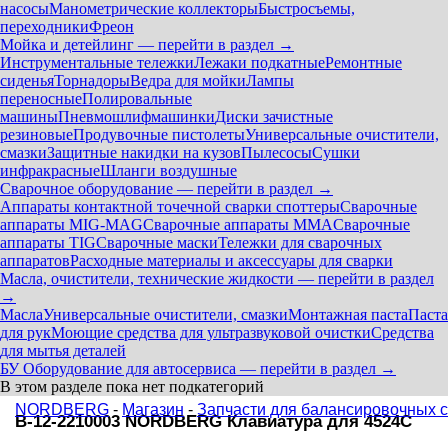
насосы
Манометрические коллекторы
Быстросъемы,
переходники
Фреон
Мойка и детейлинг — перейти в раздел →
Инструментальные тележки
Лежаки подкатные
Ремонтные
сиденья
Торнадоры
Ведра для мойки
Лампы
переносные
Полировальные
машины
Пневмошлифмашинки
Диски зачистные
резиновые
Продувочные пистолеты
Универсальные очистители,
смазки
Защитные накидки на кузов
Пылесосы
Сушки
инфракрасные
Шланги воздушные
Сварочное оборудование — перейти в раздел →
Аппараты контактной точечной сварки cпоттеры
Сварочные
аппараты MIG-MAG
Сварочные аппараты MMA
Сварочные
аппараты TIG
Сварочные маски
Тележки для сварочных
аппаратов
Расходные материалы и аксессуары для сварки
Масла, очистители, технические жидкости — перейти в раздел
→
Масла
Универсальные очистители, смазки
Монтажная паста
Паста
для рук
Моющие средства для ультразвуковой очистки
Средства
для мытья деталей
БУ Оборудование для автосервиса — перейти в раздел →
В этом разделе пока нет подкатегорий
NORDBERG
-
Магазин
-
Запчасти для балансировочных 
B-12-2210003 NORDBERG Клавиатура для 4524C