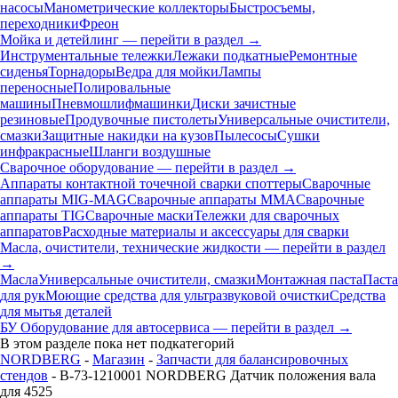
насосы
Манометрические коллекторы
Быстросъемы,
переходники
Фреон
Мойка и детейлинг — перейти в раздел →
Инструментальные тележки
Лежаки подкатные
Ремонтные
сиденья
Торнадоры
Ведра для мойки
Лампы
переносные
Полировальные
машины
Пневмошлифмашинки
Диски зачистные
резиновые
Продувочные пистолеты
Универсальные очистители,
смазки
Защитные накидки на кузов
Пылесосы
Сушки
инфракрасные
Шланги воздушные
Сварочное оборудование — перейти в раздел →
Аппараты контактной точечной сварки cпоттеры
Сварочные
аппараты MIG-MAG
Сварочные аппараты MMA
Сварочные
аппараты TIG
Сварочные маски
Тележки для сварочных
аппаратов
Расходные материалы и аксессуары для сварки
Масла, очистители, технические жидкости — перейти в раздел
→
Масла
Универсальные очистители, смазки
Монтажная паста
Паста
для рук
Моющие средства для ультразвуковой очистки
Средства
для мытья деталей
БУ Оборудование для автосервиса — перейти в раздел →
В этом разделе пока нет подкатегорий
NORDBERG
-
Магазин
-
Запчасти для балансировочных
стендов
- B-73-1210001 NORDBERG Датчик положения вала
для 4525