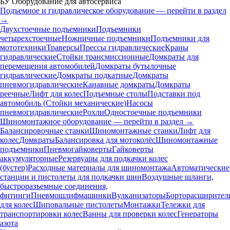
БУ Оборудование для автосервиса
Подъемное и гидравлическое оборудование — перейти в раздел
→
Двухстоечные подъемники
Подъемники
четырехстоечные
Ножничные подъемники
Подъемники для
мототехники
Траверсы
Прессы гидравлические
Краны
гидравлические
Стойки трансмиссионные
Домкраты для
перемещения автомобилей
Домкраты бутылочные
гидравлические
Домкраты подкатные
Домкраты
пневмогидравлические
Канавные домкраты
Домкраты
реечные
Лифт для колес
Подъемные столы
Подставки под
автомобиль (Стойки механические)
Насосы
пневмогидравлические
Рохли
Одностоечные подъемники
Шиномонтажное оборудование — перейти в раздел →
Балансировочные станки
Шиномонтажные станки
Лифт для
колес
Домкраты
Балансировка для мотоколёс
Шиномонтажные
подъемники
Пневмогайковерты
Гайковерты
аккумуляторные
Резервуары для подкачки колес
(бустер)
Расходные материалы для шиномонтажа
Автоматические
станции и пистолеты для подкачки шин
Воздушные шланги,
быстроразъемные соединения,
фитинги
Пневмошлифмашинки
Вулканизаторы
Борторасширител
для колес
Шиповальные пистолеты
Монтажки
Тележки для
транспортировки колес
Ванны для проверки колес
Генераторы
азота