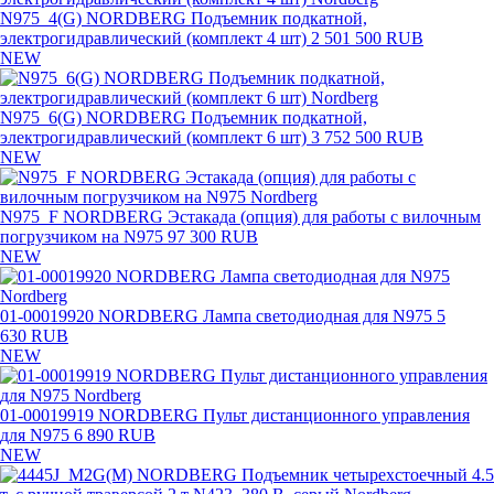
N975_4(G) NORDBERG Подъемник подкатной,
электрогидравлический (комплект 4 шт)
2 501 500 RUB
NEW
N975_6(G) NORDBERG Подъемник подкатной,
электрогидравлический (комплект 6 шт)
3 752 500 RUB
NEW
N975_F NORDBERG Эстакада (опция) для работы с вилочным
погрузчиком на N975
97 300 RUB
NEW
01-00019920 NORDBERG Лампа светодиодная для N975
5
630 RUB
NEW
01-00019919 NORDBERG Пульт дистанционного управления
для N975
6 890 RUB
NEW