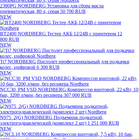
2380PG NORDBERG Установка для сбора масла
пневматическая, 80 л, серая
50 700 RUB
NEW
BT2400 NORDBERG Тестер АКБ 12/24В с принтером
12
800 RUB
NEW
Ti7 NORDBERG Пистолет профессиональный для подкачки
колес, цифровой
6 300 RUB
NEW
NCC30_PM VSD NORDBERG Компрессор винтовой, 22 кВт, 10
бар, 3200 л/мин, без ресивера
307 000 RUB
NEW
N975_2(G) NORDBERG Подъемник подкатной,
электрогидравлический (комплект 2 шт)
1 251 000 RUB
NEW