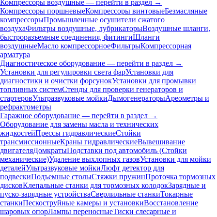
Компрессоры воздушные — перейти в раздел →
Компрессоры поршневые
Компрессоры винтовые
Безмасляные
компрессоры
Промышленные осушители сжатого
воздуха
Фильтры воздушные, лубрикаторы
Воздушные шланги,
быстроразъемные соединения, фитинги
Шланги
воздушные
Масло компрессорное
Фильтры
Компрессорная
арматура
Диагностическое оборудование — перейти в раздел →
Установки для регулировки света фар
Установки для
диагностики и очистки форсунок
Установки для промывки
топливных систем
Стенды для проверки генераторов и
стартеров
Ультразвуковые мойки
Дымогенераторы
Ареометры и
рефрактометры
Гаражное оборудование — перейти в раздел →
Оборудование для замены масла и технических
жидкостей
Прессы гидравлические
Стойки
трансмиссионные
Краны гидравлические
Вывешивание
двигателя
Домкраты
Подставки под автомобиль (Стойки
механические)
Удаление выхлопных газов
Установки для мойки
деталей
Ультразвуковые мойки
Люфт детектор для
подвески
Подъемные столы
Стяжки пружин
Проточка тормозных
дисков
Клепальные станки для тормозных колодок
Зарядные и
пуско-зарядные устройства
Сверлильные станки
Токарные
станки
Пескоструйные камеры и установки
Восстановление
шаровых опор
Лампы переносные
Тиски слесарные и