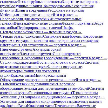
станочные
Пескоструйные пистолеты
Защитные накидки на
кузов
Воздушные шланги, быстроразъемные соединения,
фитинги
Шланги воздушные
Расходные материалы
Мебель для автосервиса — перейти в раздел →
Набор мебели для мастерских
Инструментальные
тележки
Верстаки
Ремонтные сиденья
Лежаки подкатные
Ведра
для мойки
Перфорированные панели
Шкафы
Стенды развал-схождения — перейти в раздел →
Стенды развал-схождения
Сдвижные платформы, поворотные
круги
Аксессуары и запчасти для стендов развал схождения
Инструмент для автосервиса — перейти в раздел →
Пневмоинструмент
Аккумуляторный
инструмент
Электроинструмент
Специнструмент
Окрасочное (Покрасочное) оборудование — перейти в раздел →
Сушки инфракрасные
Посты подготовки к окраске
Системы
подготовки сжатого воздуха
Фильтры воздушные,
лубрикаторы
Стойки для покраски и
сушки
Краскопульты
Миникраскопульты
Оборудование для кузовного ремонта — перейти в раздел →
Стапели
Растяжки гидравлические
Сварочное
оборудование
Тележки для перемещения автомобилей
Системы
измерения кузова
Рихтовочный инструмент
Термостеплеры
Установки для заправки кондиционеров — перейти в раздел →
Установки для заправки кондиционеров
Заправочные шланги
для фреона
Весы
Инжектор масла
Течеискатели
Вакуумные