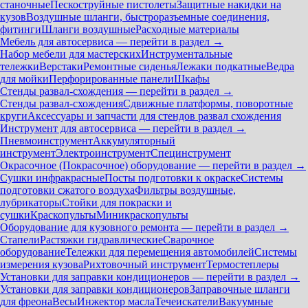
станочные
Пескоструйные пистолеты
Защитные накидки на
кузов
Воздушные шланги, быстроразъемные соединения,
фитинги
Шланги воздушные
Расходные материалы
Мебель для автосервиса — перейти в раздел →
Набор мебели для мастерских
Инструментальные
тележки
Верстаки
Ремонтные сиденья
Лежаки подкатные
Ведра
для мойки
Перфорированные панели
Шкафы
Стенды развал-схождения — перейти в раздел →
Стенды развал-схождения
Сдвижные платформы, поворотные
круги
Аксессуары и запчасти для стендов развал схождения
Инструмент для автосервиса — перейти в раздел →
Пневмоинструмент
Аккумуляторный
инструмент
Электроинструмент
Специнструмент
Окрасочное (Покрасочное) оборудование — перейти в раздел →
Сушки инфракрасные
Посты подготовки к окраске
Системы
подготовки сжатого воздуха
Фильтры воздушные,
лубрикаторы
Стойки для покраски и
сушки
Краскопульты
Миникраскопульты
Оборудование для кузовного ремонта — перейти в раздел →
Стапели
Растяжки гидравлические
Сварочное
оборудование
Тележки для перемещения автомобилей
Системы
измерения кузова
Рихтовочный инструмент
Термостеплеры
Установки для заправки кондиционеров — перейти в раздел →
Установки для заправки кондиционеров
Заправочные шланги
для фреона
Весы
Инжектор масла
Течеискатели
Вакуумные