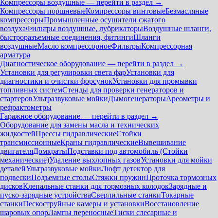
Компрессоры воздушные — перейти в раздел →
Компрессоры поршневые
Компрессоры винтовые
Безмасляные
компрессоры
Промышленные осушители сжатого
воздуха
Фильтры воздушные, лубрикаторы
Воздушные шланги,
быстроразъемные соединения, фитинги
Шланги
воздушные
Масло компрессорное
Фильтры
Компрессорная
арматура
Диагностическое оборудование — перейти в раздел →
Установки для регулировки света фар
Установки для
диагностики и очистки форсунок
Установки для промывки
топливных систем
Стенды для проверки генераторов и
стартеров
Ультразвуковые мойки
Дымогенераторы
Ареометры и
рефрактометры
Гаражное оборудование — перейти в раздел →
Оборудование для замены масла и технических
жидкостей
Прессы гидравлические
Стойки
трансмиссионные
Краны гидравлические
Вывешивание
двигателя
Домкраты
Подставки под автомобиль (Стойки
механические)
Удаление выхлопных газов
Установки для мойки
деталей
Ультразвуковые мойки
Люфт детектор для
подвески
Подъемные столы
Стяжки пружин
Проточка тормозных
дисков
Клепальные станки для тормозных колодок
Зарядные и
пуско-зарядные устройства
Сверлильные станки
Токарные
станки
Пескоструйные камеры и установки
Восстановление
шаровых опор
Лампы переносные
Тиски слесарные и