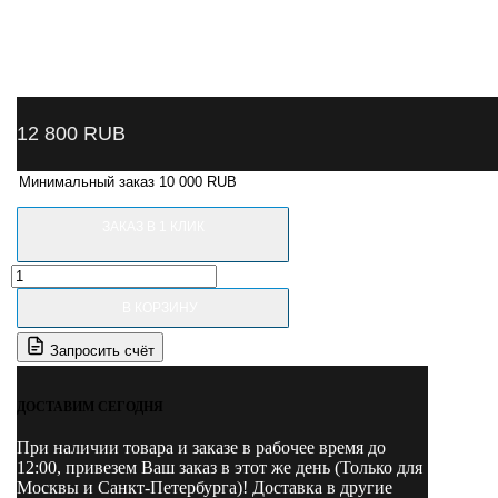
12 800
RUB
Минимальный заказ 10 000 RUB
ЗАКАЗ В 1 КЛИК
Количество
товара
В КОРЗИНУ
B-
73-
Запросить счёт
1300007
NORDBERG
Датчик
ДОСТАВИМ СЕГОДНЯ
линейки
"диаметра"
При наличии товара и заказе в рабочее время до
для
12:00, привезем Ваш заказ в этот же день (Только для
4525
Москвы и Санкт-Петербурга)! Доставка в другие