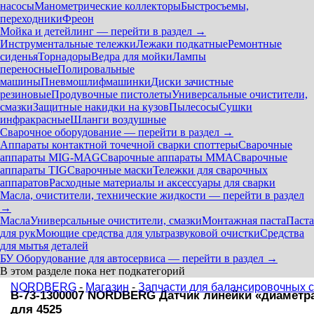
насосы
Манометрические коллекторы
Быстросъемы,
переходники
Фреон
Мойка и детейлинг — перейти в раздел →
Инструментальные тележки
Лежаки подкатные
Ремонтные
сиденья
Торнадоры
Ведра для мойки
Лампы
переносные
Полировальные
машины
Пневмошлифмашинки
Диски зачистные
резиновые
Продувочные пистолеты
Универсальные очистители,
смазки
Защитные накидки на кузов
Пылесосы
Сушки
инфракрасные
Шланги воздушные
Сварочное оборудование — перейти в раздел →
Аппараты контактной точечной сварки cпоттеры
Сварочные
аппараты MIG-MAG
Сварочные аппараты MMA
Сварочные
аппараты TIG
Сварочные маски
Тележки для сварочных
аппаратов
Расходные материалы и аксессуары для сварки
Масла, очистители, технические жидкости — перейти в раздел
→
Масла
Универсальные очистители, смазки
Монтажная паста
Паста
для рук
Моющие средства для ультразвуковой очистки
Средства
для мытья деталей
БУ Оборудование для автосервиса — перейти в раздел →
В этом разделе пока нет подкатегорий
NORDBERG
-
Магазин
-
Запчасти для балансировочных 
B-73-1300007 NORDBERG Датчик линейки «диаметр
для 4525