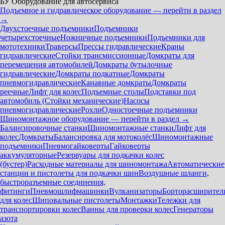
БУ Оборудование для автосервиса
Подъемное и гидравлическое оборудование — перейти в раздел
→
Двухстоечные подъемники
Подъемники
четырехстоечные
Ножничные подъемники
Подъемники для
мототехники
Траверсы
Прессы гидравлические
Краны
гидравлические
Стойки трансмиссионные
Домкраты для
перемещения автомобилей
Домкраты бутылочные
гидравлические
Домкраты подкатные
Домкраты
пневмогидравлические
Канавные домкраты
Домкраты
реечные
Лифт для колес
Подъемные столы
Подставки под
автомобиль (Стойки механические)
Насосы
пневмогидравлические
Рохли
Одностоечные подъемники
Шиномонтажное оборудование — перейти в раздел →
Балансировочные станки
Шиномонтажные станки
Лифт для
колес
Домкраты
Балансировка для мотоколёс
Шиномонтажные
подъемники
Пневмогайковерты
Гайковерты
аккумуляторные
Резервуары для подкачки колес
(бустер)
Расходные материалы для шиномонтажа
Автоматические
станции и пистолеты для подкачки шин
Воздушные шланги,
быстроразъемные соединения,
фитинги
Пневмошлифмашинки
Вулканизаторы
Борторасширител
для колес
Шиповальные пистолеты
Монтажки
Тележки для
транспортировки колес
Ванны для проверки колес
Генераторы
азота