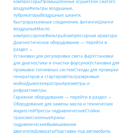
компрессоры
Промышленные осушители сжатого
воздуха
Фильтры воздушные,
лубрикаторы
Воздушные шланги,
быстроразъемные соединения, фитинги
Шланги
воздушные
Масло
компрессорное
Фильтры
Компрессорная арматура
Диагностическое оборудование — перейти в
раздел →
Установки для регулировки света фар
Установки
для диагностики и очистки форсунок
Установки для
промывки топливных систем
Стенды для проверки
генераторов и стартеров
Ультразвуковые
мойки
Дымогенераторы
Ареометры и
рефрактометры
Гаражное оборудование — перейти в раздел →
Оборудование для замены масла и технических
жидкостей
Прессы гидравлические
Стойки
трансмиссионные
Краны
гидравлические
Вывешивание
двигателя
Домкраты
Подставки под автомобиль