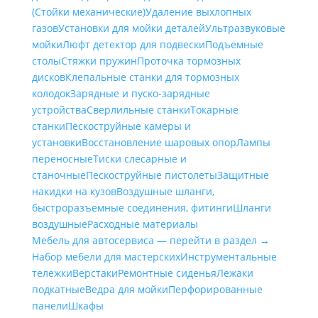
(Стойки механические)
Удаление выхлопных
газов
Установки для мойки деталей
Ультразвуковые
мойки
Люфт детектор для подвески
Подъемные
столы
Стяжки пружин
Проточка тормозных
дисков
Клепальные станки для тормозных
колодок
Зарядные и пуско-зарядные
устройства
Сверлильные станки
Токарные
станки
Пескоструйные камеры и
установки
Восстановление шаровых опор
Лампы
переносные
Тиски слесарные и
станочные
Пескоструйные пистолеты
Защитные
накидки на кузов
Воздушные шланги,
быстроразъемные соединения, фитинги
Шланги
воздушные
Расходные материалы
Мебель для автосервиса — перейти в раздел →
Набор мебели для мастерских
Инструментальные
тележки
Верстаки
Ремонтные сиденья
Лежаки
подкатные
Ведра для мойки
Перфорированные
панели
Шкафы