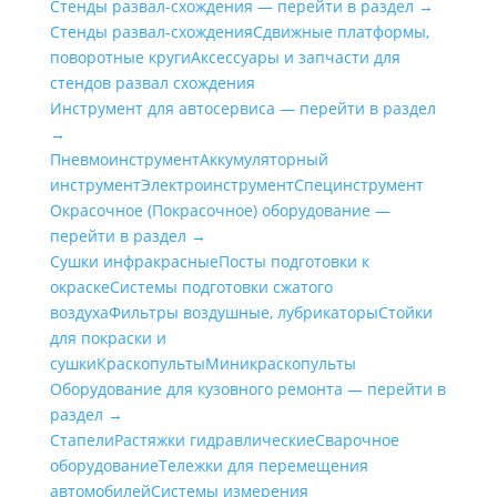
Стенды развал-схождения — перейти в раздел →
Стенды развал-схождения
Сдвижные платформы,
поворотные круги
Аксессуары и запчасти для
стендов развал схождения
Инструмент для автосервиса — перейти в раздел
→
Пневмоинструмент
Аккумуляторный
инструмент
Электроинструмент
Специнструмент
Окрасочное (Покрасочное) оборудование —
перейти в раздел →
Сушки инфракрасные
Посты подготовки к
окраске
Системы подготовки сжатого
воздуха
Фильтры воздушные, лубрикаторы
Стойки
для покраски и
сушки
Краскопульты
Миникраскопульты
Оборудование для кузовного ремонта — перейти в
раздел →
Стапели
Растяжки гидравлические
Сварочное
оборудование
Тележки для перемещения
автомобилей
Системы измерения