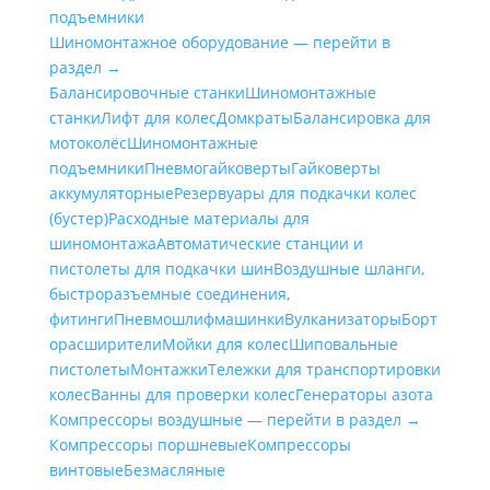
подъемники
Шиномонтажное оборудование — перейти в
раздел →
Балансировочные станки
Шиномонтажные
станки
Лифт для колес
Домкраты
Балансировка для
мотоколёс
Шиномонтажные
подъемники
Пневмогайковерты
Гайковерты
аккумуляторные
Резервуары для подкачки колес
(бустер)
Расходные материалы для
шиномонтажа
Автоматические станции и
пистолеты для подкачки шин
Воздушные шланги,
быстроразъемные соединения,
фитинги
Пневмошлифмашинки
Вулканизаторы
Борт
орасширители
Мойки для колес
Шиповальные
пистолеты
Монтажки
Тележки для транспортировки
колес
Ванны для проверки колес
Генераторы азота
Компрессоры воздушные — перейти в раздел →
Компрессоры поршневые
Компрессоры
винтовые
Безмасляные