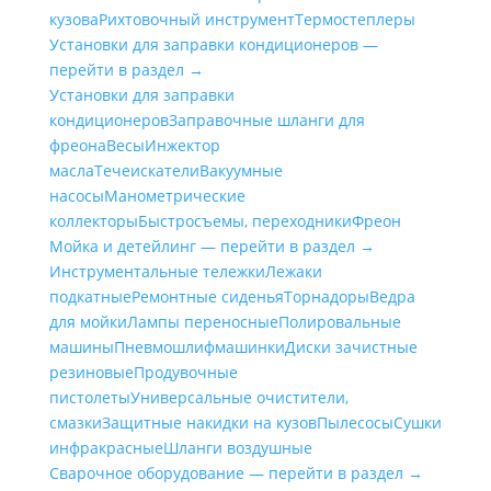
кузова
Рихтовочный инструмент
Термостеплеры
Установки для заправки кондиционеров —
перейти в раздел →
Установки для заправки
кондиционеров
Заправочные шланги для
фреона
Весы
Инжектор
масла
Течеискатели
Вакуумные
насосы
Манометрические
коллекторы
Быстросъемы, переходники
Фреон
Мойка и детейлинг — перейти в раздел →
Инструментальные тележки
Лежаки
подкатные
Ремонтные сиденья
Торнадоры
Ведра
для мойки
Лампы переносные
Полировальные
машины
Пневмошлифмашинки
Диски зачистные
резиновые
Продувочные
пистолеты
Универсальные очистители,
смазки
Защитные накидки на кузов
Пылесосы
Сушки
инфракрасные
Шланги воздушные
Сварочное оборудование — перейти в раздел →