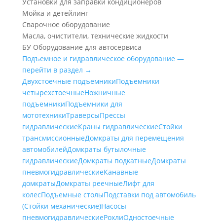
Установки для заправки кондиционеров
Мойка и детейлинг
Сварочное оборудование
Масла, очистители, технические жидкости
БУ Оборудование для автосервиса
Подъемное и гидравлическое оборудование —
перейти в раздел →
Двухстоечные подъемники
Подъемники
четырехстоечные
Ножничные
подъемники
Подъемники для
мототехники
Траверсы
Прессы
гидравлические
Краны гидравлические
Стойки
трансмиссионные
Домкраты для перемещения
автомобилей
Домкраты бутылочные
гидравлические
Домкраты подкатные
Домкраты
пневмогидравлические
Канавные
домкраты
Домкраты реечные
Лифт для
колес
Подъемные столы
Подставки под автомобиль
(Стойки механические)
Насосы
пневмогидравлические
Рохли
Одностоечные