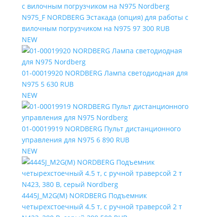
N975_F NORDBERG Эстакада (опция) для работы с
вилочным погрузчиком на N975
97 300 RUB
NEW
01-00019920 NORDBERG Лампа светодиодная для
N975
5 630 RUB
NEW
01-00019919 NORDBERG Пульт дистанционного
управления для N975
6 890 RUB
NEW
4445J_M2G(M) NORDBERG Подъемник
четырехстоечный 4.5 т, с ручной траверсой 2 т