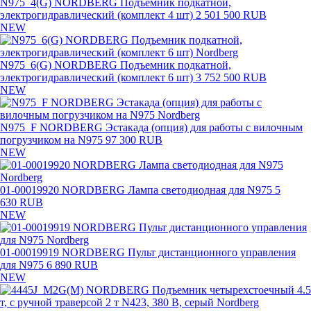
N975_4(G) NORDBERG Подъемник подкатной,
электрогидравлический (комплект 4 шт)
2 501 500 RUB
NEW
N975_6(G) NORDBERG Подъемник подкатной,
электрогидравлический (комплект 6 шт)
3 752 500 RUB
NEW
N975_F NORDBERG Эстакада (опция) для работы с вилочным
погрузчиком на N975
97 300 RUB
NEW
01-00019920 NORDBERG Лампа светодиодная для N975
5
630 RUB
NEW
01-00019919 NORDBERG Пульт дистанционного управления
для N975
6 890 RUB
NEW