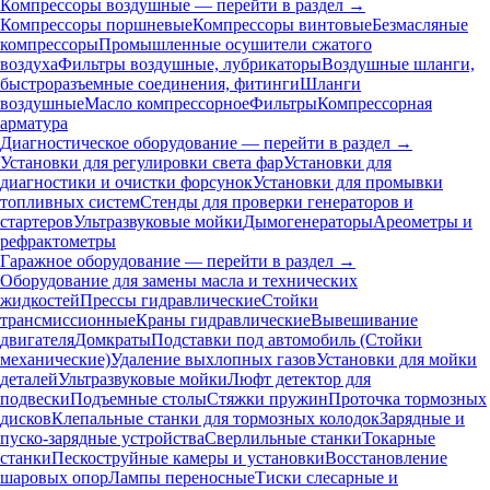
Компрессоры воздушные — перейти в раздел →
Компрессоры поршневые
Компрессоры винтовые
Безмасляные
компрессоры
Промышленные осушители сжатого
воздуха
Фильтры воздушные, лубрикаторы
Воздушные шланги,
быстроразъемные соединения, фитинги
Шланги
воздушные
Масло компрессорное
Фильтры
Компрессорная
арматура
Диагностическое оборудование — перейти в раздел →
Установки для регулировки света фар
Установки для
диагностики и очистки форсунок
Установки для промывки
топливных систем
Стенды для проверки генераторов и
стартеров
Ультразвуковые мойки
Дымогенераторы
Ареометры и
рефрактометры
Гаражное оборудование — перейти в раздел →
Оборудование для замены масла и технических
жидкостей
Прессы гидравлические
Стойки
трансмиссионные
Краны гидравлические
Вывешивание
двигателя
Домкраты
Подставки под автомобиль (Стойки
механические)
Удаление выхлопных газов
Установки для мойки
деталей
Ультразвуковые мойки
Люфт детектор для
подвески
Подъемные столы
Стяжки пружин
Проточка тормозных
дисков
Клепальные станки для тормозных колодок
Зарядные и
пуско-зарядные устройства
Сверлильные станки
Токарные
станки
Пескоструйные камеры и установки
Восстановление
шаровых опор
Лампы переносные
Тиски слесарные и