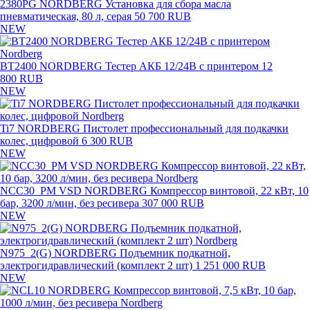
2380PG NORDBERG Установка для сбора масла
пневматическая, 80 л, серая
50 700 RUB
NEW
BT2400 NORDBERG Тестер АКБ 12/24В с принтером
12
800 RUB
NEW
Ti7 NORDBERG Пистолет профессиональный для подкачки
колес, цифровой
6 300 RUB
NEW
NCC30_PM VSD NORDBERG Компрессор винтовой, 22 кВт, 10
бар, 3200 л/мин, без ресивера
307 000 RUB
NEW
N975_2(G) NORDBERG Подъемник подкатной,
электрогидравлический (комплект 2 шт)
1 251 000 RUB
NEW