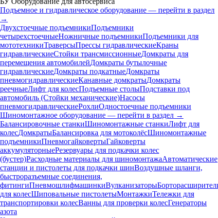
БУ Оборудование для автосервиса
Подъемное и гидравлическое оборудование — перейти в раздел
→
Двухстоечные подъемники
Подъемники
четырехстоечные
Ножничные подъемники
Подъемники для
мототехники
Траверсы
Прессы гидравлические
Краны
гидравлические
Стойки трансмиссионные
Домкраты для
перемещения автомобилей
Домкраты бутылочные
гидравлические
Домкраты подкатные
Домкраты
пневмогидравлические
Канавные домкраты
Домкраты
реечные
Лифт для колес
Подъемные столы
Подставки под
автомобиль (Стойки механические)
Насосы
пневмогидравлические
Рохли
Одностоечные подъемники
Шиномонтажное оборудование — перейти в раздел →
Балансировочные станки
Шиномонтажные станки
Лифт для
колес
Домкраты
Балансировка для мотоколёс
Шиномонтажные
подъемники
Пневмогайковерты
Гайковерты
аккумуляторные
Резервуары для подкачки колес
(бустер)
Расходные материалы для шиномонтажа
Автоматические
станции и пистолеты для подкачки шин
Воздушные шланги,
быстроразъемные соединения,
фитинги
Пневмошлифмашинки
Вулканизаторы
Борторасширител
для колес
Шиповальные пистолеты
Монтажки
Тележки для
транспортировки колес
Ванны для проверки колес
Генераторы
азота