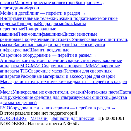
насосы
Манометрические коллекторы
Быстросъемы,
переходники
Фреон
Мойка и детейлинг — перейти в раздел →
Инструментальные тележки
Лежаки подкатные
Ремонтные
сиденья
Торнадоры
Ведра для мойки
Лампы
переносные
Полировальные
машины
Пневмошлифмашинки
Диски зачистные
резиновые
Продувочные пистолеты
Универсальные очистители,
смазки
Защитные накидки на кузов
Пылесосы
Сушки
инфракрасные
Шланги воздушные
Сварочное оборудование — перейти в раздел →
Аппараты контактной точечной сварки cпоттеры
Сварочные
аппараты MIG-MAG
Сварочные аппараты MMA
Сварочные
аппараты TIG
Сварочные маски
Тележки для сварочных
аппаратов
Расходные материалы и аксессуары для сварки
Масла, очистители, технические жидкости — перейти в раздел
→
Масла
Универсальные очистители, смазки
Монтажная паста
Паста
для рук
Моющие средства для ультразвуковой очистки
Средства
для мытья деталей
БУ Оборудование для автосервиса — перейти в раздел →
В этом разделе пока нет подкатегорий
NORDBERG
-
Магазин
-
Запчасти для прессов
- ЦБ-00001061
NORDBERG Насос для пресса N3604L