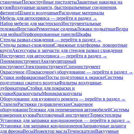
станочные
Пескоструйные пистолеты
Защитные накидки на
кузов
Воздушные шланги, быстроразъемные соединения,
фитинги
Шланги воздушные
Расходные материалы
Мебель для автосервиса — перейти в раздел →
Набор мебели для мастерских
Инструментальные
тележки
Верстаки
Ремонтные сиденья
Лежаки подкатные
Ведра
для мойки
Перфорированные панели
Шкафы
Стенды развал-схождения — перейти в раздел →
Стенды развал-схождения
Сдвижные платформы, поворотные
круги
Аксессуары и запчасти для стендов развал схождения
Инструмент для автосервиса — перейти в раздел →
Пневмоинструмент
Аккумуляторный
инструмент
Электроинструмент
Специнструмент
Окрасочное (Покрасочное) оборудование — перейти в раздел →
Сушки инфракрасные
Посты подготовки к окраске
Системы
подготовки сжатого воздуха
Фильтры воздушные,
лубрикаторы
Стойки для покраски и
сушки
Краскопульты
Миникраскопульты
Оборудование для кузовного ремонта — перейти в раздел →
Стапели
Растяжки гидравлические
Сварочное
оборудование
Тележки для перемещения автомобилей
Системы
измерения кузова
Рихтовочный инструмент
Термостеплеры
Установки для заправки кондиционеров — перейти в раздел →
Установки для заправки кондиционеров
Заправочные шланги
для фреона
Весы
Инжектор масла
Течеискатели
Вакуумные