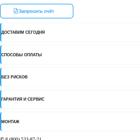
гидравлический
в
Запросить счёт
сборе
для
NORDBERG
N32032
ДОСТАВИМ СЕГОДНЯ
СПОСОБЫ ОПЛАТЫ
БЕЗ РИСКОВ
ГАРАНТИЯ И СЕРВИС
МОНТАЖ
✆ 8 (800) 533-87-21