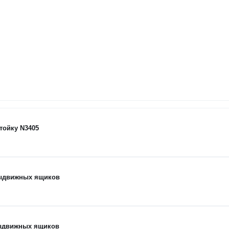
тойку N3405
выдвижных ящиков
выдвижных ящиков