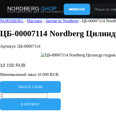
NORDBERG
-SHOP
МЕНЮ
ОБОРУДОВАНИЕ ДЛЯ АВТОСЕРВИСА
NORDBERG
-
Магазин
-
Запчасти Nordberg
- ЦБ-00007114 Nord
ЦБ-00007114 Nordberg Цилин
Артикул: ЦБ-00007114
10 150
RUB
Минимальный заказ 10 000 RUB
ЗАКАЗ В 1 КЛИК
Количество
товара
ЦБ-00007114
В КОРЗИНУ
Nordberg
Цилиндр