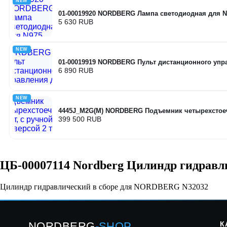
NEW
01-00019920 NORDBERG Лампа светодиодная для N
5 630 RUB
NEW
01-00019919 NORDBERG Пульт дистанционного упр
6 890 RUB
NEW
4445J_M2G(M) NORDBERG Подъемник четырехстоечный
399 500 RUB
ЦБ-00007114 Nordberg Цилиндр гидрав
Цилиндр гидравлический в сборе для NORDBERG N32032
NORDBERG
-SHOP
К