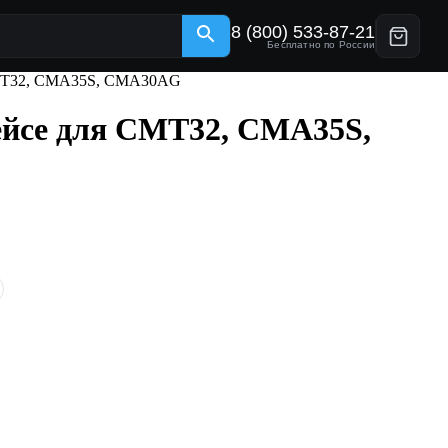
8 (800) 533-87-21
Бесплатно по России
 CMT32, CMA35S, CMA30AG
ейсе для CMT32, CMA35S,