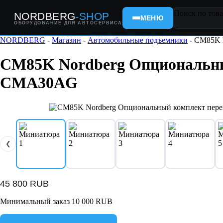
Поиск по това
NORDBERG
-SHOP
МЕНЮ
ОБОРУДОВАНИЕ ДЛЯ АВТОСЕРВИСА
×
NORDBERG
-
Магазин
-
Автомобильные подъемники
- CM85K 
CM85K Nordberg Опциональны
CMA30AG
❮
45 800
RUB
Минимальный заказ 10 000 RUB