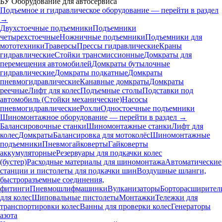
БУ Оборудование для автосервиса
Подъемное и гидравлическое оборудование — перейти в раздел
→
Двухстоечные подъемники
Подъемники
четырехстоечные
Ножничные подъемники
Подъемники для
мототехники
Траверсы
Прессы гидравлические
Краны
гидравлические
Стойки трансмиссионные
Домкраты для
перемещения автомобилей
Домкраты бутылочные
гидравлические
Домкраты подкатные
Домкраты
пневмогидравлические
Канавные домкраты
Домкраты
реечные
Лифт для колес
Подъемные столы
Подставки под
автомобиль (Стойки механические)
Насосы
пневмогидравлические
Рохли
Одностоечные подъемники
Шиномонтажное оборудование — перейти в раздел →
Балансировочные станки
Шиномонтажные станки
Лифт для
колес
Домкраты
Балансировка для мотоколёс
Шиномонтажные
подъемники
Пневмогайковерты
Гайковерты
аккумуляторные
Резервуары для подкачки колес
(бустер)
Расходные материалы для шиномонтажа
Автоматические
станции и пистолеты для подкачки шин
Воздушные шланги,
быстроразъемные соединения,
фитинги
Пневмошлифмашинки
Вулканизаторы
Борторасширител
для колес
Шиповальные пистолеты
Монтажки
Тележки для
транспортировки колес
Ванны для проверки колес
Генераторы
азота