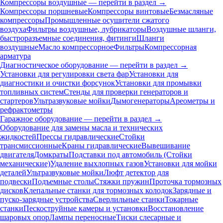
Компрессоры воздушные — перейти в раздел →
Компрессоры поршневые
Компрессоры винтовые
Безмасляные
компрессоры
Промышленные осушители сжатого
воздуха
Фильтры воздушные, лубрикаторы
Воздушные шланги,
быстроразъемные соединения, фитинги
Шланги
воздушные
Масло компрессорное
Фильтры
Компрессорная
арматура
Диагностическое оборудование — перейти в раздел →
Установки для регулировки света фар
Установки для
диагностики и очистки форсунок
Установки для промывки
топливных систем
Стенды для проверки генераторов и
стартеров
Ультразвуковые мойки
Дымогенераторы
Ареометры и
рефрактометры
Гаражное оборудование — перейти в раздел →
Оборудование для замены масла и технических
жидкостей
Прессы гидравлические
Стойки
трансмиссионные
Краны гидравлические
Вывешивание
двигателя
Домкраты
Подставки под автомобиль (Стойки
механические)
Удаление выхлопных газов
Установки для мойки
деталей
Ультразвуковые мойки
Люфт детектор для
подвески
Подъемные столы
Стяжки пружин
Проточка тормозных
дисков
Клепальные станки для тормозных колодок
Зарядные и
пуско-зарядные устройства
Сверлильные станки
Токарные
станки
Пескоструйные камеры и установки
Восстановление
шаровых опор
Лампы переносные
Тиски слесарные и