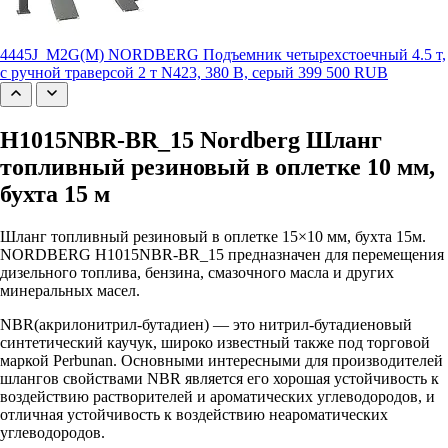
4445J_M2G(M) NORDBERG Подъемник четырехстоечный 4.5 т,
с ручной траверсой 2 т N423, 380 В, серый
399 500 RUB
H1015NBR-BR_15 Nordberg Шланг
топливный резиновый в оплетке 10 мм,
бухта 15 м
Шланг топливный резиновый в оплетке 15×10 мм, бухта 15м.
NORDBERG H1015NBR-BR_15 предназначен для перемещения
дизельного топлива, бензина, смазочного масла и других
минеральных масел.
NBR(акрилонитрил-бутадиен) — это нитрил-бутадиеновый
синтетический каучук, широко известный также под торговой
маркой Perbunan. Основными интересными для производителей
шлангов свойствами NBR является его хорошая устойчивость к
воздействию растворителей и ароматических углеводородов, и
отличная устойчивость к воздействию неароматических
углеводородов.