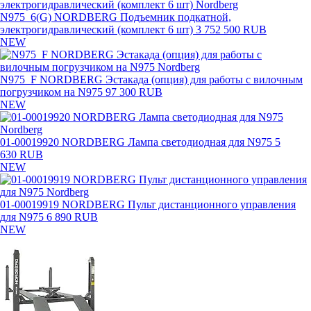
N975_6(G) NORDBERG Подъемник подкатной,
электрогидравлический (комплект 6 шт)
3 752 500 RUB
NEW
N975_F NORDBERG Эстакада (опция) для работы с вилочным
погрузчиком на N975
97 300 RUB
NEW
01-00019920 NORDBERG Лампа светодиодная для N975
5
630 RUB
NEW
01-00019919 NORDBERG Пульт дистанционного управления
для N975
6 890 RUB
NEW