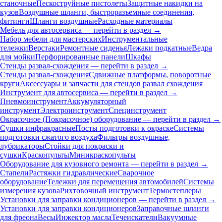
станочные
Пескоструйные пистолеты
Защитные накидки на
кузов
Воздушные шланги, быстроразъемные соединения,
фитинги
Шланги воздушные
Расходные материалы
Мебель для автосервиса — перейти в раздел →
Набор мебели для мастерских
Инструментальные
тележки
Верстаки
Ремонтные сиденья
Лежаки подкатные
Ведра
для мойки
Перфорированные панели
Шкафы
Стенды развал-схождения — перейти в раздел →
Стенды развал-схождения
Сдвижные платформы, поворотные
круги
Аксессуары и запчасти для стендов развал схождения
Инструмент для автосервиса — перейти в раздел →
Пневмоинструмент
Аккумуляторный
инструмент
Электроинструмент
Специнструмент
Окрасочное (Покрасочное) оборудование — перейти в раздел →
Сушки инфракрасные
Посты подготовки к окраске
Системы
подготовки сжатого воздуха
Фильтры воздушные,
лубрикаторы
Стойки для покраски и
сушки
Краскопульты
Миникраскопульты
Оборудование для кузовного ремонта — перейти в раздел →
Стапели
Растяжки гидравлические
Сварочное
оборудование
Тележки для перемещения автомобилей
Системы
измерения кузова
Рихтовочный инструмент
Термостеплеры
Установки для заправки кондиционеров — перейти в раздел →
Установки для заправки кондиционеров
Заправочные шланги
для фреона
Весы
Инжектор масла
Течеискатели
Вакуумные