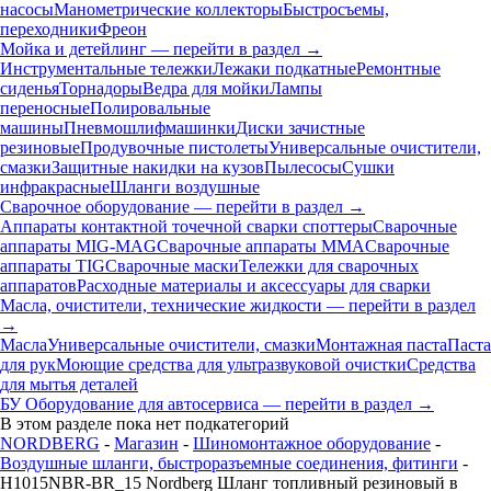
насосы
Манометрические коллекторы
Быстросъемы,
переходники
Фреон
Мойка и детейлинг — перейти в раздел →
Инструментальные тележки
Лежаки подкатные
Ремонтные
сиденья
Торнадоры
Ведра для мойки
Лампы
переносные
Полировальные
машины
Пневмошлифмашинки
Диски зачистные
резиновые
Продувочные пистолеты
Универсальные очистители,
смазки
Защитные накидки на кузов
Пылесосы
Сушки
инфракрасные
Шланги воздушные
Сварочное оборудование — перейти в раздел →
Аппараты контактной точечной сварки cпоттеры
Сварочные
аппараты MIG-MAG
Сварочные аппараты MMA
Сварочные
аппараты TIG
Сварочные маски
Тележки для сварочных
аппаратов
Расходные материалы и аксессуары для сварки
Масла, очистители, технические жидкости — перейти в раздел
→
Масла
Универсальные очистители, смазки
Монтажная паста
Паста
для рук
Моющие средства для ультразвуковой очистки
Средства
для мытья деталей
БУ Оборудование для автосервиса — перейти в раздел →
В этом разделе пока нет подкатегорий
NORDBERG
-
Магазин
-
Шиномонтажное оборудование
-
Воздушные шланги, быстроразъемные соединения, фитинги
-
H1015NBR-BR_15 Nordberg Шланг топливный резиновый в