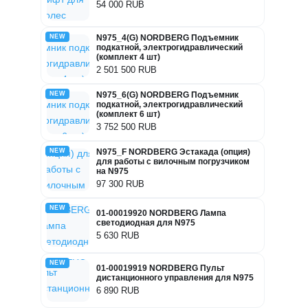
54 000 RUB
NEW
N975_4(G) NORDBERG Подъемник
подкатной, электрогидравлический
(комплект 4 шт)
2 501 500 RUB
NEW
N975_6(G) NORDBERG Подъемник
подкатной, электрогидравлический
(комплект 6 шт)
3 752 500 RUB
NEW
N975_F NORDBERG Эстакада (опция)
для работы с вилочным погрузчиком
на N975
97 300 RUB
NEW
01-00019920 NORDBERG Лампа
светодиодная для N975
5 630 RUB
NEW
01-00019919 NORDBERG Пульт
дистанционного управления для N975
6 890 RUB