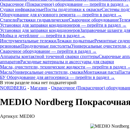
Окрасочное (Покрасочное) оборудование — перейти в раздел →
Сушки инфракрасные
Посты подготовки к окраске
Системы подг
Оборудование для кузовного ремонта — перейти в раздел →
Стапели
Растяжки гидравлические
Сварочное оборудование
Теле
Установки для заправки кондиционеров — перейти в раздел →
Установки для заправки кондиционеров
Заправочные шланги для
Мойка и детейлинг — перейти в раздел →
Инструментальные тележки
Лежаки подкатные
Ремонтные сиден
резиновые
Продувочные пистолеты
Универсальные очистители, 
Сварочное оборудование — перейти в раздел →
Аппараты контактной точечной сварки cпоттеры
Сварочные ап
аппаратов
Расходные материалы и аксессуары для сварки
Масла, очистители, технические жидкости — перейти в раздел 
Масла
Универсальные очистители, смазки
Монтажная паста
Паста
БУ Оборудование для автосервиса — перейти в раздел →
В этом разделе пока нет подкатегорий
NORDBERG
-
Магазин
-
Окрасочное (Покрасочное) оборудован
MEDIO Nordberg Покрасочная
Артикул: MEDIO