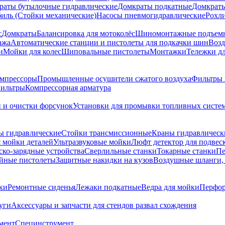
раты бутылочные гидравлические
Домкраты подкатные
Домкраты
биль (Стойки механические)
Насосы пневмогидравлические
Рохл
с
Домкраты
Балансировка для мотоколёс
Шиномонтажные подъем
ажа
Автоматические станции и пистолеты для подкачки шин
Возд
и
Мойки для колес
Шиповальные пистолеты
Монтажки
Тележки дл
омпрессоры
Промышленные осушители сжатого воздуха
Фильтры 
ильтры
Компрессорная арматура
и и очистки форсунок
Установки для промывки топливных систе
ы гидравлические
Стойки трансмиссионные
Краны гидравлическ
я мойки деталей
Ультразвуковые мойки
Люфт детектор для подвес
ско-зарядные устройства
Сверлильные станки
Токарные станки
Пе
йные пистолеты
Защитные накидки на кузов
Воздушные шланги, 
ки
Ремонтные сиденья
Лежаки подкатные
Ведра для мойки
Перфор
уги
Аксессуары и запчасти для стендов развал схождения
мент
Специнструмент