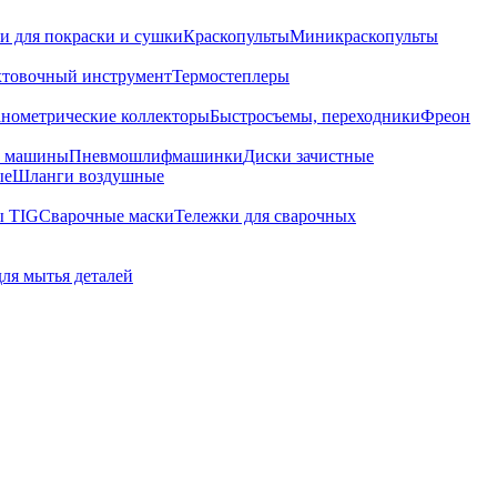
и для покраски и сушки
Краскопульты
Миникраскопульты
хтовочный инструмент
Термостеплеры
нометрические коллекторы
Быстросъемы, переходники
Фреон
е машины
Пневмошлифмашинки
Диски зачистные
ые
Шланги воздушные
ы TIG
Сварочные маски
Тележки для сварочных
для мытья деталей