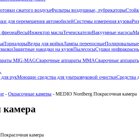
отовки сжатого воздуха
Фильтры воздушные, лубрикаторы
Стойк
жки для перемещения автомобилей
Системы измерения кузова
Ри
 фреона
Весы
Инжектор масла
Течеискатели
Вакуумные насосы
Ма
ья
Торнадоры
Ведра для мойки
Лампы переносные
Полировальны
смазки
Защитные накидки на кузов
Пылесосы
Сушки инфракрасн
параты MIG-MAG
Сварочные аппараты MMA
Сварочные аппарат
→
 для рук
Моющие средства для ультразвуковой очистки
Средства 
ие
-
Окрасочные камеры
- MEDIO Nordberg Покрасочная камера
 камера