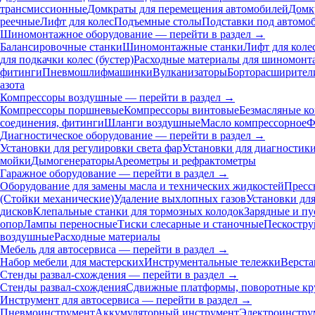
трансмиссионные
Домкраты для перемещения автомобилей
Домк
реечные
Лифт для колес
Подъемные столы
Подставки под автомо
Шиномонтажное оборудование — перейти в раздел →
Балансировочные станки
Шиномонтажные станки
Лифт для коле
для подкачки колес (бустер)
Расходные материалы для шиномонт
фитинги
Пневмошлифмашинки
Вулканизаторы
Борторасширител
азота
Компрессоры воздушные — перейти в раздел →
Компрессоры поршневые
Компрессоры винтовые
Безмасляные к
соединения, фитинги
Шланги воздушные
Масло компрессорное
Ф
Диагностическое оборудование — перейти в раздел →
Установки для регулировки света фар
Установки для диагностик
мойки
Дымогенераторы
Ареометры и рефрактометры
Гаражное оборудование — перейти в раздел →
Оборудование для замены масла и технических жидкостей
Пресс
(Стойки механические)
Удаление выхлопных газов
Установки дл
дисков
Клепальные станки для тормозных колодок
Зарядные и пу
опор
Лампы переносные
Тиски слесарные и станочные
Пескостру
воздушные
Расходные материалы
Мебель для автосервиса — перейти в раздел →
Набор мебели для мастерских
Инструментальные тележки
Верста
Стенды развал-схождения — перейти в раздел →
Стенды развал-схождения
Сдвижные платформы, поворотные кр
Инструмент для автосервиса — перейти в раздел →
Пневмоинструмент
Аккумуляторный инструмент
Электроинстру