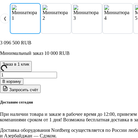
❮
3 096 500
RUB
Минимальный заказ 10 000 RUB
Заказ в 1 клик
Количество
товара
В корзину
MEDIO
Запросить счёт
Nordberg
Покрасочная
камера
Доставим сегодня
При наличии товара и заказе в рабочее время до 12:00, привезе
компаниями сроком от 1 дня! Возможна бесплатная доставка в з
Доставка оборудования Nordberg осуществляется по России люб
и Азербайджан — Сдэком.