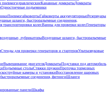
 пневмогидравлические
Канавные домкраты
Домкраты
и
Одностоечные подъемники
ники
Пневмогайковерты
Гайковерты аккумуляторные
Резервуары
ушные шланги, быстроразъемные соединения,
я транспортировки колес
Ванны для проверки колес
Генераторы
воздушные, лубрикаторы
Воздушные шланги, быстроразъемные
м
Стенды для проверки генераторов и стартеров
Ультразвуковые
ие
Вывешивание двигателя
Домкраты
Подставки под автомобиль
ки
Подъемные столы
Стяжки пружин
Проточка тормозных
скоструйные камеры и установки
Восстановление шаровых
быстроразъемные соединения, фитинги
Шланги
ированные панели
Шкафы