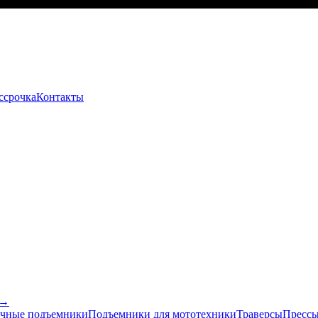
ссрочка
Контакты
 →
чные подъемники
Подъемники для мототехники
Траверсы
Прессы