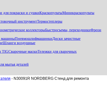
и для покраски и сушки
Краскопульты
Миникраскопульты
хтовочный инструмент
Термостеплеры
нометрические коллекторы
Быстросъемы, переходники
Фреон
е машины
Пневмошлифмашинки
Диски зачистные
ые
Шланги воздушные
ы TIG
Сварочные маски
Тележки для сварочных
для мытья деталей
гателя
- N30091R NORDBERG Стенд для ремонта