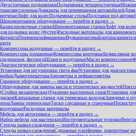
Двухстоечные подъемники
Подъемники четырехстоечные
Ножни
трансмиссионные
Домкраты для перемещения автомобилей
Домк
реечные
Лифт для колес
Подъемные столы
Подставки под автомо
Шиномонтажное оборудование — перейти в раздел →
Балансировочные станки
Шиномонтажные станки
Лифт для коле
для подкачки колес (бустер)
Расходные материалы для шиномонт
фитинги
Пневмошлифмашинки
Вулканизаторы
Борторасширител
азота
Компрессоры воздушные — перейти в раздел →
Компрессоры поршневые
Компрессоры винтовые
Безмасляные к
соединения, фитинги
Шланги воздушные
Масло компрессорное
Ф
Диагностическое оборудование — перейти в раздел →
Установки для регулировки света фар
Установки для диагностик
мойки
Дымогенераторы
Ареометры и рефрактометры
Гаражное оборудование — перейти в раздел →
Оборудование для замены масла и технических жидкостей
Пресс
(Стойки механические)
Удаление выхлопных газов
Установки дл
дисков
Клепальные станки для тормозных колодок
Зарядные и пу
опор
Лампы переносные
Тиски слесарные и станочные
Пескостру
воздушные
Расходные материалы
Мебель для автосервиса — перейти в раздел →
Набор мебели для мастерских
Инструментальные тележки
Верста
Стенды развал-схождения — перейти в раздел →
Стенды развал-схождения
Сдвижные платформы, поворотные кр
Инструмент для автосервиса — перейти в раздел →