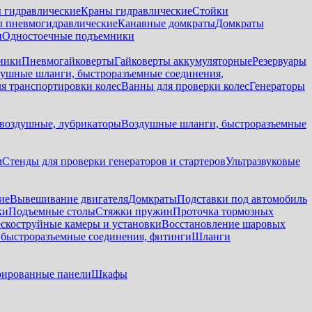
 гидравлические
Краны гидравлические
Стойки
 пневмогидравлические
Канавные домкраты
Домкраты
и
Одностоечные подъемники
ники
Пневмогайковерты
Гайковерты аккумуляторные
Резервуары
ушные шланги, быстроразъемные соединения,
я транспортировки колес
Ванны для проверки колес
Генераторы
воздушные, лубрикаторы
Воздушные шланги, быстроразъемные
м
Стенды для проверки генераторов и стартеров
Ультразвуковые
ие
Вывешивание двигателя
Домкраты
Подставки под автомобиль
ки
Подъемные столы
Стяжки пружин
Проточка тормозных
скоструйные камеры и установки
Восстановление шаровых
быстроразъемные соединения, фитинги
Шланги
ированные панели
Шкафы