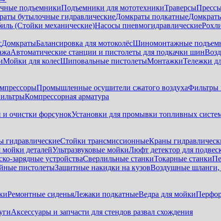
чные подъемники
Подъемники для мототехники
Траверсы
Прессы
раты бутылочные гидравлические
Домкраты подкатные
Домкраты
биль (Стойки механические)
Насосы пневмогидравлические
Рохл
с
Домкраты
Балансировка для мотоколёс
Шиномонтажные подъем
ажа
Автоматические станции и пистолеты для подкачки шин
Возд
и
Мойки для колес
Шиповальные пистолеты
Монтажки
Тележки дл
омпрессоры
Промышленные осушители сжатого воздуха
Фильтры 
ильтры
Компрессорная арматура
и и очистки форсунок
Установки для промывки топливных систе
ы гидравлические
Стойки трансмиссионные
Краны гидравлическ
я мойки деталей
Ультразвуковые мойки
Люфт детектор для подвес
ско-зарядные устройства
Сверлильные станки
Токарные станки
Пе
йные пистолеты
Защитные накидки на кузов
Воздушные шланги, 
ки
Ремонтные сиденья
Лежаки подкатные
Ведра для мойки
Перфор
уги
Аксессуары и запчасти для стендов развал схождения