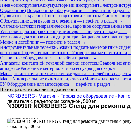
Пневмоинструмент
Аккумуляторный инструмент
Электроинстру
Окрасочное (Покрасочное) оборудование — перейти в раздел →
Сушки инфракрасные
Посты подготовки к окраске
Системы подг
Оборудование для кузовного ремонта — перейти в раздел →
Стапели
Растяжки гидравлические
Сварочное оборудование
Теле
Установки для заправки кондиционеров — перейти в раздел →
Установки для заправки кондиционеров
Заправочные шланги для
Мойка и детейлинг — перейти в раздел →
Инструментальные тележки
Лежаки подкатные
Ремонтные сиден
резиновые
Продувочные пистолеты
Универсальные очистители, 
Сварочное оборудование — перейти в раздел →
Аппараты контактной точечной сварки cпоттеры
Сварочные ап
аппаратов
Расходные материалы и аксессуары для сварки
Масла, очистители, технические жидкости — перейти в раздел 
Масла
Универсальные очистители, смазки
Монтажная паста
Паста
БУ Оборудование для автосервиса — перейти в раздел →
В этом разделе пока нет подкатегорий
NORDBERG
-
Магазин
-
Гаражное оборудование
-
Канто
двигателя с редуктором складной, 500 кг
N30091R NORDBERG Стенд для ремонта дви
Артикул: N30091R