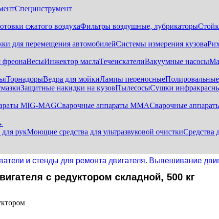
мент
Специнструмент
отовки сжатого воздуха
Фильтры воздушные, лубрикаторы
Стойк
жки для перемещения автомобилей
Системы измерения кузова
Ри
 фреона
Весы
Инжектор масла
Течеискатели
Вакуумные насосы
Ма
ья
Торнадоры
Ведра для мойки
Лампы переносные
Полировальны
смазки
Защитные накидки на кузов
Пылесосы
Сушки инфракрасн
параты MIG-MAG
Сварочные аппараты MMA
Сварочные аппарат
→
 для рук
Моющие средства для ультразвуковой очистки
Средства 
ватели и стенды для ремонта двигателя. Вывешивание дви
гателя с редуктором складной, 500 кг