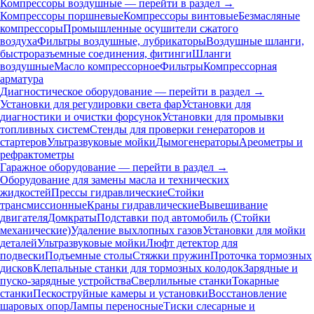
Компрессоры воздушные — перейти в раздел →
Компрессоры поршневые
Компрессоры винтовые
Безмасляные
компрессоры
Промышленные осушители сжатого
воздуха
Фильтры воздушные, лубрикаторы
Воздушные шланги,
быстроразъемные соединения, фитинги
Шланги
воздушные
Масло компрессорное
Фильтры
Компрессорная
арматура
Диагностическое оборудование — перейти в раздел →
Установки для регулировки света фар
Установки для
диагностики и очистки форсунок
Установки для промывки
топливных систем
Стенды для проверки генераторов и
стартеров
Ультразвуковые мойки
Дымогенераторы
Ареометры и
рефрактометры
Гаражное оборудование — перейти в раздел →
Оборудование для замены масла и технических
жидкостей
Прессы гидравлические
Стойки
трансмиссионные
Краны гидравлические
Вывешивание
двигателя
Домкраты
Подставки под автомобиль (Стойки
механические)
Удаление выхлопных газов
Установки для мойки
деталей
Ультразвуковые мойки
Люфт детектор для
подвески
Подъемные столы
Стяжки пружин
Проточка тормозных
дисков
Клепальные станки для тормозных колодок
Зарядные и
пуско-зарядные устройства
Сверлильные станки
Токарные
станки
Пескоструйные камеры и установки
Восстановление
шаровых опор
Лампы переносные
Тиски слесарные и