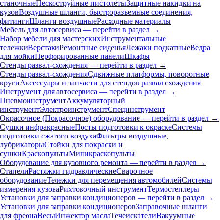
станочные
Пескоструйные пистолеты
Защитные накидки на
кузов
Воздушные шланги, быстроразъемные соединения,
фитинги
Шланги воздушные
Расходные материалы
Мебель для автосервиса — перейти в раздел →
Набор мебели для мастерских
Инструментальные
тележки
Верстаки
Ремонтные сиденья
Лежаки подкатные
Ведра
для мойки
Перфорированные панели
Шкафы
Стенды развал-схождения — перейти в раздел →
Стенды развал-схождения
Сдвижные платформы, поворотные
круги
Аксессуары и запчасти для стендов развал схождения
Инструмент для автосервиса — перейти в раздел →
Пневмоинструмент
Аккумуляторный
инструмент
Электроинструмент
Специнструмент
Окрасочное (Покрасочное) оборудование — перейти в раздел →
Сушки инфракрасные
Посты подготовки к окраске
Системы
подготовки сжатого воздуха
Фильтры воздушные,
лубрикаторы
Стойки для покраски и
сушки
Краскопульты
Миникраскопульты
Оборудование для кузовного ремонта — перейти в раздел →
Стапели
Растяжки гидравлические
Сварочное
оборудование
Тележки для перемещения автомобилей
Системы
измерения кузова
Рихтовочный инструмент
Термостеплеры
Установки для заправки кондиционеров — перейти в раздел →
Установки для заправки кондиционеров
Заправочные шланги
для фреона
Весы
Инжектор масла
Течеискатели
Вакуумные