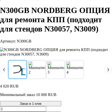
N300GB NORDBERG ОПЦИЯ
для ремонта КПП (подходит
для стендов N30057, N3009)
Артикул: N300GB
❮
❯
4 020
RUB
Минимальный заказ 10 000 RUB
Заказ в 1 клик
Количество