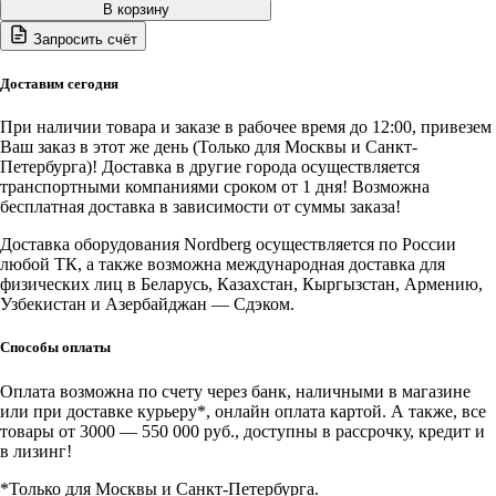
товара
В корзину
N300GB
Запросить счёт
NORDBERG
ОПЦИЯ
для
Доставим сегодня
ремонта
КПП
При наличии товара и заказе в рабочее время до 12:00, привезем
(подходит
Ваш заказ в этот же день (Только для Москвы и Санкт-
для
Петербурга)! Доставка в другие города осуществляется
стендов
транспортными компаниями сроком от 1 дня! Возможна
N30057,
бесплатная доставка в зависимости от суммы заказа!
N3009)
Доставка оборудования Nordberg осуществляется по России
любой ТК, а также возможна международная доставка для
физических лиц в Беларусь, Казахстан, Кыргызстан, Армению,
Узбекистан и Азербайджан — Сдэком.
Способы оплаты
Оплата возможна по счету через банк, наличными в магазине
или при доставке курьеру*, онлайн оплата картой. А также, все
товары от 3000 — 550 000 руб., доступны в рассрочку, кредит и
в лизинг!
*Только для Москвы и Санкт-Петербурга.