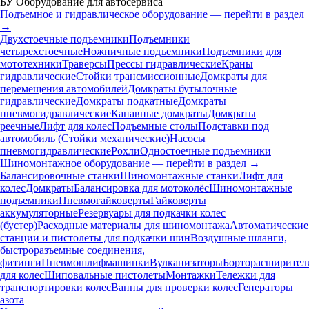
БУ Оборудование для автосервиса
Подъемное и гидравлическое оборудование — перейти в раздел
→
Двухстоечные подъемники
Подъемники
четырехстоечные
Ножничные подъемники
Подъемники для
мототехники
Траверсы
Прессы гидравлические
Краны
гидравлические
Стойки трансмиссионные
Домкраты для
перемещения автомобилей
Домкраты бутылочные
гидравлические
Домкраты подкатные
Домкраты
пневмогидравлические
Канавные домкраты
Домкраты
реечные
Лифт для колес
Подъемные столы
Подставки под
автомобиль (Стойки механические)
Насосы
пневмогидравлические
Рохли
Одностоечные подъемники
Шиномонтажное оборудование — перейти в раздел →
Балансировочные станки
Шиномонтажные станки
Лифт для
колес
Домкраты
Балансировка для мотоколёс
Шиномонтажные
подъемники
Пневмогайковерты
Гайковерты
аккумуляторные
Резервуары для подкачки колес
(бустер)
Расходные материалы для шиномонтажа
Автоматические
станции и пистолеты для подкачки шин
Воздушные шланги,
быстроразъемные соединения,
фитинги
Пневмошлифмашинки
Вулканизаторы
Борторасширител
для колес
Шиповальные пистолеты
Монтажки
Тележки для
транспортировки колес
Ванны для проверки колес
Генераторы
азота