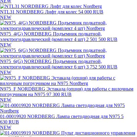
NEW
NTL31 NORDBERG Лифт для колес
54 000 RUB
NEW
N975_4(G) NORDBERG Подъемник подкатной,
электрогидравлический (комплект 4 шт)
2 501 500 RUB
NEW
N975_6(G) NORDBERG Подъемник подкатной,
электрогидравлический (комплект 6 шт)
3 752 500 RUB
NEW
N975_F NORDBERG Эстакада (опция) для работы с вилочным
погрузчиком на N975
97 300 RUB
NEW
01-00019920 NORDBERG Лампа светодиодная для N975
5
630 RUB
NEW