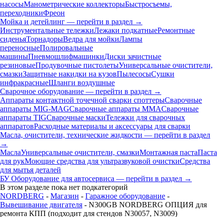
насосы
Манометрические коллекторы
Быстросъемы,
переходники
Фреон
Мойка и детейлинг — перейти в раздел →
Инструментальные тележки
Лежаки подкатные
Ремонтные
сиденья
Торнадоры
Ведра для мойки
Лампы
переносные
Полировальные
машины
Пневмошлифмашинки
Диски зачистные
резиновые
Продувочные пистолеты
Универсальные очистители,
смазки
Защитные накидки на кузов
Пылесосы
Сушки
инфракрасные
Шланги воздушные
Сварочное оборудование — перейти в раздел →
Аппараты контактной точечной сварки cпоттеры
Сварочные
аппараты MIG-MAG
Сварочные аппараты MMA
Сварочные
аппараты TIG
Сварочные маски
Тележки для сварочных
аппаратов
Расходные материалы и аксессуары для сварки
Масла, очистители, технические жидкости — перейти в раздел
→
Масла
Универсальные очистители, смазки
Монтажная паста
Паста
для рук
Моющие средства для ультразвуковой очистки
Средства
для мытья деталей
БУ Оборудование для автосервиса — перейти в раздел →
В этом разделе пока нет подкатегорий
NORDBERG
-
Магазин
-
Гаражное оборудование
-
Вывешивание двигателя
- N300GB NORDBERG ОПЦИЯ для
ремонта КПП (подходит для стендов N30057, N3009)