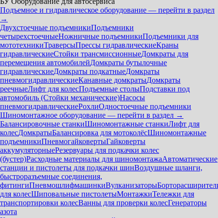
БУ Оборудование для автосервиса
Подъемное и гидравлическое оборудование — перейти в раздел
→
Двухстоечные подъемники
Подъемники
четырехстоечные
Ножничные подъемники
Подъемники для
мототехники
Траверсы
Прессы гидравлические
Краны
гидравлические
Стойки трансмиссионные
Домкраты для
перемещения автомобилей
Домкраты бутылочные
гидравлические
Домкраты подкатные
Домкраты
пневмогидравлические
Канавные домкраты
Домкраты
реечные
Лифт для колес
Подъемные столы
Подставки под
автомобиль (Стойки механические)
Насосы
пневмогидравлические
Рохли
Одностоечные подъемники
Шиномонтажное оборудование — перейти в раздел →
Балансировочные станки
Шиномонтажные станки
Лифт для
колес
Домкраты
Балансировка для мотоколёс
Шиномонтажные
подъемники
Пневмогайковерты
Гайковерты
аккумуляторные
Резервуары для подкачки колес
(бустер)
Расходные материалы для шиномонтажа
Автоматические
станции и пистолеты для подкачки шин
Воздушные шланги,
быстроразъемные соединения,
фитинги
Пневмошлифмашинки
Вулканизаторы
Борторасширител
для колес
Шиповальные пистолеты
Монтажки
Тележки для
транспортировки колес
Ванны для проверки колес
Генераторы
азота