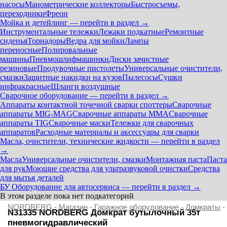
насосы
Манометрические коллекторы
Быстросъемы,
переходники
Фреон
Мойка и детейлинг — перейти в раздел →
Инструментальные тележки
Лежаки подкатные
Ремонтные
сиденья
Торнадоры
Ведра для мойки
Лампы
переносные
Полировальные
машины
Пневмошлифмашинки
Диски зачистные
резиновые
Продувочные пистолеты
Универсальные очистители,
смазки
Защитные накидки на кузов
Пылесосы
Сушки
инфракрасные
Шланги воздушные
Сварочное оборудование — перейти в раздел →
Аппараты контактной точечной сварки cпоттеры
Сварочные
аппараты MIG-MAG
Сварочные аппараты MMA
Сварочные
аппараты TIG
Сварочные маски
Тележки для сварочных
аппаратов
Расходные материалы и аксессуары для сварки
Масла, очистители, технические жидкости — перейти в раздел
→
Масла
Универсальные очистители, смазки
Монтажная паста
Паста
для рук
Моющие средства для ультразвуковой очистки
Средства
для мытья деталей
БУ Оборудование для автосервиса — перейти в раздел →
В этом разделе пока нет подкатегорий
NORDBERG
-
Магазин
-
Гаражное оборудование
-
Домкраты
-
N31335 NORDBERG Домкрат бутылочный 35т
пневмогидравлический