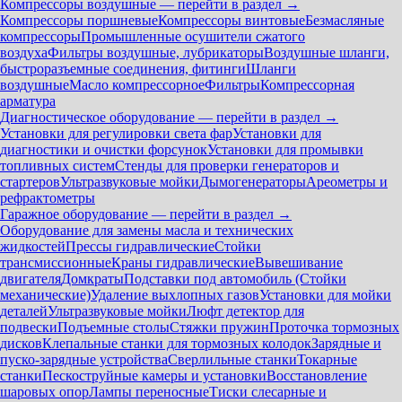
Компрессоры воздушные — перейти в раздел →
Компрессоры поршневые
Компрессоры винтовые
Безмасляные
компрессоры
Промышленные осушители сжатого
воздуха
Фильтры воздушные, лубрикаторы
Воздушные шланги,
быстроразъемные соединения, фитинги
Шланги
воздушные
Масло компрессорное
Фильтры
Компрессорная
арматура
Диагностическое оборудование — перейти в раздел →
Установки для регулировки света фар
Установки для
диагностики и очистки форсунок
Установки для промывки
топливных систем
Стенды для проверки генераторов и
стартеров
Ультразвуковые мойки
Дымогенераторы
Ареометры и
рефрактометры
Гаражное оборудование — перейти в раздел →
Оборудование для замены масла и технических
жидкостей
Прессы гидравлические
Стойки
трансмиссионные
Краны гидравлические
Вывешивание
двигателя
Домкраты
Подставки под автомобиль (Стойки
механические)
Удаление выхлопных газов
Установки для мойки
деталей
Ультразвуковые мойки
Люфт детектор для
подвески
Подъемные столы
Стяжки пружин
Проточка тормозных
дисков
Клепальные станки для тормозных колодок
Зарядные и
пуско-зарядные устройства
Сверлильные станки
Токарные
станки
Пескоструйные камеры и установки
Восстановление
шаровых опор
Лампы переносные
Тиски слесарные и