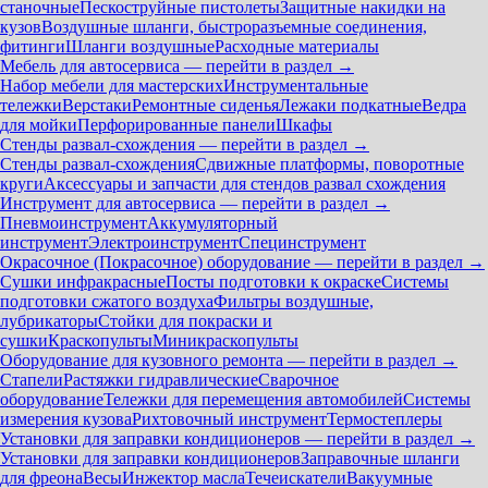
станочные
Пескоструйные пистолеты
Защитные накидки на
кузов
Воздушные шланги, быстроразъемные соединения,
фитинги
Шланги воздушные
Расходные материалы
Мебель для автосервиса — перейти в раздел →
Набор мебели для мастерских
Инструментальные
тележки
Верстаки
Ремонтные сиденья
Лежаки подкатные
Ведра
для мойки
Перфорированные панели
Шкафы
Стенды развал-схождения — перейти в раздел →
Стенды развал-схождения
Сдвижные платформы, поворотные
круги
Аксессуары и запчасти для стендов развал схождения
Инструмент для автосервиса — перейти в раздел →
Пневмоинструмент
Аккумуляторный
инструмент
Электроинструмент
Специнструмент
Окрасочное (Покрасочное) оборудование — перейти в раздел →
Сушки инфракрасные
Посты подготовки к окраске
Системы
подготовки сжатого воздуха
Фильтры воздушные,
лубрикаторы
Стойки для покраски и
сушки
Краскопульты
Миникраскопульты
Оборудование для кузовного ремонта — перейти в раздел →
Стапели
Растяжки гидравлические
Сварочное
оборудование
Тележки для перемещения автомобилей
Системы
измерения кузова
Рихтовочный инструмент
Термостеплеры
Установки для заправки кондиционеров — перейти в раздел →
Установки для заправки кондиционеров
Заправочные шланги
для фреона
Весы
Инжектор масла
Течеискатели
Вакуумные