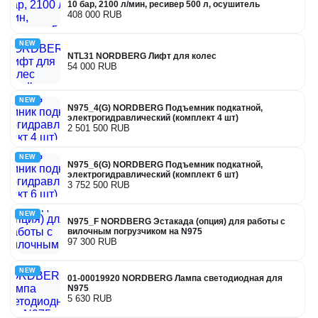
10 бар, 2100 л/мин, ресивер 500 л, осушитель
408 000 RUB
NEW
NTL31 NORDBERG Лифт для колес
54 000 RUB
NEW
N975_4(G) NORDBERG Подъемник подкатной,
электрогидравлический (комплект 4 шт)
2 501 500 RUB
NEW
N975_6(G) NORDBERG Подъемник подкатной,
электрогидравлический (комплект 6 шт)
3 752 500 RUB
NEW
N975_F NORDBERG Эстакада (опция) для работы с
вилочным погрузчиком на N975
97 300 RUB
NEW
01-00019920 NORDBERG Лампа светодиодная для
N975
5 630 RUB