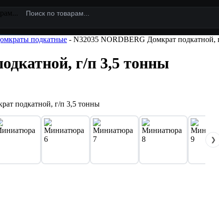
рам...
омкраты подкатные
- N32035 NORDBERG Домкрат подкатной, г
катной, г/п 3,5 тонны
❯