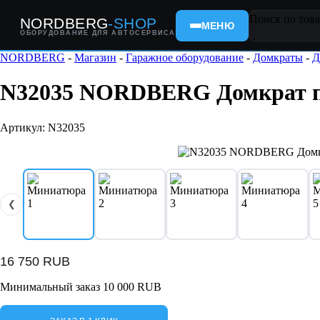
Поиск по това
NORDBERG
-SHOP
МЕНЮ
ОБОРУДОВАНИЕ ДЛЯ АВТОСЕРВИСА
×
NORDBERG
-
Магазин
-
Гаражное оборудование
-
Домкраты
-
Д
N32035 NORDBERG Домкрат под
Артикул: N32035
❮
16 750
RUB
Минимальный заказ 10 000 RUB