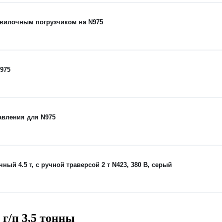
 вилочным погрузчиком на N975
975
авления для N975
 4.5 т, с ручной траверсой 2 т N423, 380 В, серый
г/п 3,5 тонны