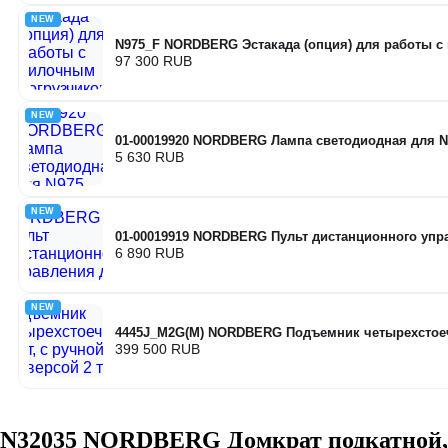
NEW
N975_F NORDBERG Эстакада (опция) для работы с
97 300 RUB
NEW
01-00019920 NORDBERG Лампа светодиодная для N
5 630 RUB
NEW
01-00019919 NORDBERG Пульт дистанционного упр
6 890 RUB
NEW
4445J_M2G(M) NORDBERG Подъемник четырехстоечный
399 500 RUB
N32035 NORDBERG Домкрат подкатной, 