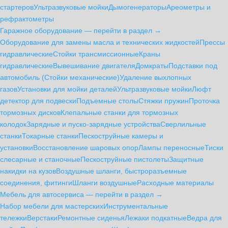
стартеров
Ультразвуковые мойки
Дымогенераторы
Ареометры и
рефрактометры
Гаражное оборудование — перейти в раздел →
Оборудование для замены масла и технических жидкостей
Прессы
гидравлические
Стойки трансмиссионные
Краны
гидравлические
Вывешивание двигателя
Домкраты
Подставки под
автомобиль (Стойки механические)
Удаление выхлопных
газов
Установки для мойки деталей
Ультразвуковые мойки
Люфт
детектор для подвески
Подъемные столы
Стяжки пружин
Проточка
тормозных дисков
Клепальные станки для тормозных
колодок
Зарядные и пуско-зарядные устройства
Сверлильные
станки
Токарные станки
Пескоструйные камеры и
установки
Восстановление шаровых опор
Лампы переносные
Тиски
слесарные и станочные
Пескоструйные пистолеты
Защитные
накидки на кузов
Воздушные шланги, быстроразъемные
соединения, фитинги
Шланги воздушные
Расходные материалы
Мебель для автосервиса — перейти в раздел →
Набор мебели для мастерских
Инструментальные
тележки
Верстаки
Ремонтные сиденья
Лежаки подкатные
Ведра для