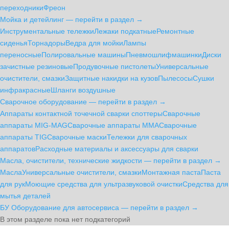
переходники
Фреон
Мойка и детейлинг — перейти в раздел →
Инструментальные тележки
Лежаки подкатные
Ремонтные
сиденья
Торнадоры
Ведра для мойки
Лампы
переносные
Полировальные машины
Пневмошлифмашинки
Диски
зачистные резиновые
Продувочные пистолеты
Универсальные
очистители, смазки
Защитные накидки на кузов
Пылесосы
Сушки
инфракрасные
Шланги воздушные
Сварочное оборудование — перейти в раздел →
Аппараты контактной точечной сварки cпоттеры
Сварочные
аппараты MIG-MAG
Сварочные аппараты MMA
Сварочные
аппараты TIG
Сварочные маски
Тележки для сварочных
аппаратов
Расходные материалы и аксессуары для сварки
Масла, очистители, технические жидкости — перейти в раздел →
Масла
Универсальные очистители, смазки
Монтажная паста
Паста
для рук
Моющие средства для ультразвуковой очистки
Средства для
мытья деталей
БУ Оборудование для автосервиса — перейти в раздел →
В этом разделе пока нет подкатегорий