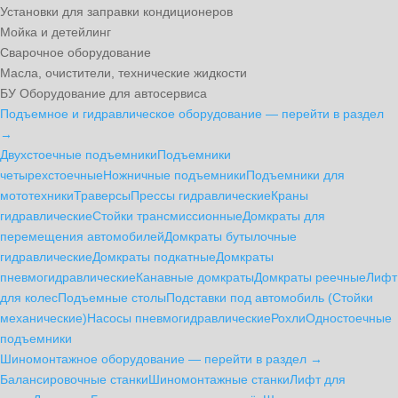
Установки для заправки кондиционеров
Мойка и детейлинг
Сварочное оборудование
Масла, очистители, технические жидкости
БУ Оборудование для автосервиса
Подъемное и гидравлическое оборудование — перейти в раздел
→
Двухстоечные подъемники
Подъемники
четырехстоечные
Ножничные подъемники
Подъемники для
мототехники
Траверсы
Прессы гидравлические
Краны
гидравлические
Стойки трансмиссионные
Домкраты для
перемещения автомобилей
Домкраты бутылочные
гидравлические
Домкраты подкатные
Домкраты
пневмогидравлические
Канавные домкраты
Домкраты реечные
Лифт
для колес
Подъемные столы
Подставки под автомобиль (Стойки
механические)
Насосы пневмогидравлические
Рохли
Одностоечные
подъемники
Шиномонтажное оборудование — перейти в раздел →
Балансировочные станки
Шиномонтажные станки
Лифт для