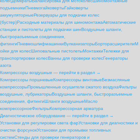
колес
Домкраты
Балансировка для мотоколёс
Шиномонтажные
подъемники
Пневмогайковерты
Гайковерты
аккумуляторные
Резервуары для подкачки колес
(бустер)
Расходные материалы для шиномонтажа
Автоматические
станции и пистолеты для подкачки шин
Воздушные шланги,
быстроразъемные соединения,
фитинги
Пневмошлифмашинки
Вулканизаторы
Борторасширители
М
ойки для колес
Шиповальные пистолеты
Монтажки
Тележки для
транспортировки колес
Ванны для проверки колес
Генераторы
азота
Компрессоры воздушные — перейти в раздел →
Компрессоры поршневые
Компрессоры винтовые
Безмасляные
компрессоры
Промышленные осушители сжатого воздуха
Фильтры
воздушные, лубрикаторы
Воздушные шланги, быстроразъемные
соединения, фитинги
Шланги воздушные
Масло
компрессорное
Фильтры
Компрессорная арматура
Диагностическое оборудование — перейти в раздел →
Установки для регулировки света фар
Установки для диагностики и
очистки форсунок
Установки для промывки топливных
систем
Стенды для проверки генераторов и