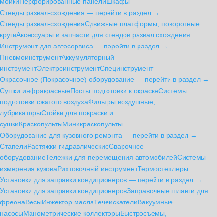
мойки
Перфорированные панели
Шкафы
Стенды развал-схождения — перейти в раздел →
Стенды развал-схождения
Сдвижные платформы, поворотные
круги
Аксессуары и запчасти для стендов развал схождения
Инструмент для автосервиса — перейти в раздел →
Пневмоинструмент
Аккумуляторный
инструмент
Электроинструмент
Специнструмент
Окрасочное (Покрасочное) оборудование — перейти в раздел →
Сушки инфракрасные
Посты подготовки к окраске
Системы
подготовки сжатого воздуха
Фильтры воздушные,
лубрикаторы
Стойки для покраски и
сушки
Краскопульты
Миникраскопульты
Оборудование для кузовного ремонта — перейти в раздел →
Стапели
Растяжки гидравлические
Сварочное
оборудование
Тележки для перемещения автомобилей
Системы
измерения кузова
Рихтовочный инструмент
Термостеплеры
Установки для заправки кондиционеров — перейти в раздел →
Установки для заправки кондиционеров
Заправочные шланги для
фреона
Весы
Инжектор масла
Течеискатели
Вакуумные
насосы
Манометрические коллекторы
Быстросъемы,