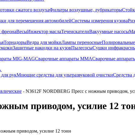
отовки сжатого воздуха
Фильтры воздушные, лубрикаторы
Стойк
жки для перемещения автомобилей
Системы измерения кузова
Ри
 фреона
Весы
Инжектор масла
Течеискатели
Вакуумные насосы
Ма
ья
Торнадоры
Ведра для мойки
Лампы переносные
Полировальны
смазки
Защитные накидки на кузов
Пылесосы
Сушки инфракрасн
параты MIG-MAG
Сварочные аппараты MMA
Сварочные аппарат
→
 для рук
Моющие средства для ультразвуковой очистки
Средства 
авлические
- N3612F NORDBERG Пресс с ножным приводом, уси
жным приводом, усилие 12 то