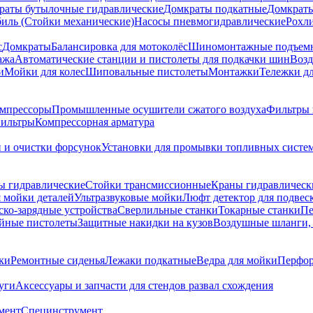
раты бутылочные гидравлические
Домкраты подкатные
Домкраты
биль (Стойки механические)
Насосы пневмогидравлические
Рохл
с
Домкраты
Балансировка для мотоколёс
Шиномонтажные подъем
ажа
Автоматические станции и пистолеты для подкачки шин
Возд
и
Мойки для колес
Шиповальные пистолеты
Монтажки
Тележки дл
омпрессоры
Промышленные осушители сжатого воздуха
Фильтры 
ильтры
Компрессорная арматура
и и очистки форсунок
Установки для промывки топливных систе
ы гидравлические
Стойки трансмиссионные
Краны гидравлическ
я мойки деталей
Ультразвуковые мойки
Люфт детектор для подвес
ско-зарядные устройства
Сверлильные станки
Токарные станки
Пе
йные пистолеты
Защитные накидки на кузов
Воздушные шланги, 
ки
Ремонтные сиденья
Лежаки подкатные
Ведра для мойки
Перфор
уги
Аксессуары и запчасти для стендов развал схождения
мент
Специнструмент