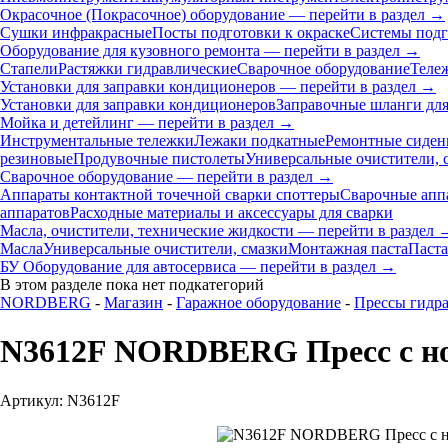
Окрасочное (Покрасочное) оборудование — перейти в раздел →
Сушки инфракрасные
Посты подготовки к окраске
Системы подг
Оборудование для кузовного ремонта — перейти в раздел →
Стапели
Растяжки гидравлические
Сварочное оборудование
Теле
Установки для заправки кондиционеров — перейти в раздел →
Установки для заправки кондиционеров
Заправочные шланги для
Мойка и детейлинг — перейти в раздел →
Инструментальные тележки
Лежаки подкатные
Ремонтные сиден
резиновые
Продувочные пистолеты
Универсальные очистители, 
Сварочное оборудование — перейти в раздел →
Аппараты контактной точечной сварки cпоттеры
Сварочные ап
аппаратов
Расходные материалы и аксессуары для сварки
Масла, очистители, технические жидкости — перейти в раздел 
Масла
Универсальные очистители, смазки
Монтажная паста
Паста
БУ Оборудование для автосервиса — перейти в раздел →
В этом разделе пока нет подкатегорий
NORDBERG
-
Магазин
-
Гаражное оборудование
-
Прессы гидр
N3612F NORDBERG Пресс с но
Артикул: N3612F