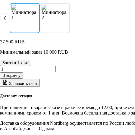
❮
27 500
RUB
Минимальный заказ 10 000 RUB
Заказ в 1 клик
Количество
товара
В корзину
N3612F
Запросить счёт
NORDBERG
Пресс
с
Доставим сегодня
ножным
приводом,
При наличии товара и заказе в рабочее время до 12:00, привезе
усилие
компаниями сроком от 1 дня! Возможна бесплатная доставка в з
12
тонн
Доставка оборудования Nordberg осуществляется по России люб
и Азербайджан — Сдэком.