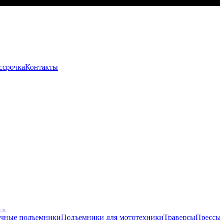
ссрочка
Контакты
 →
чные подъемники
Подъемники для мототехники
Траверсы
Прессы