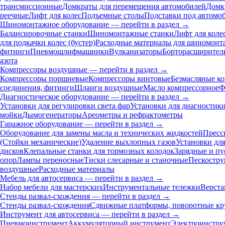
трансмиссионные
Домкраты для перемещения автомобилей
Домк
реечные
Лифт для колес
Подъемные столы
Подставки под автомо
Шиномонтажное оборудование — перейти в раздел →
Балансировочные станки
Шиномонтажные станки
Лифт для коле
для подкачки колес (бустер)
Расходные материалы для шиномонт
фитинги
Пневмошлифмашинки
Вулканизаторы
Борторасширител
азота
Компрессоры воздушные — перейти в раздел →
Компрессоры поршневые
Компрессоры винтовые
Безмасляные к
соединения, фитинги
Шланги воздушные
Масло компрессорное
Ф
Диагностическое оборудование — перейти в раздел →
Установки для регулировки света фар
Установки для диагностик
мойки
Дымогенераторы
Ареометры и рефрактометры
Гаражное оборудование — перейти в раздел →
Оборудование для замены масла и технических жидкостей
Пресс
(Стойки механические)
Удаление выхлопных газов
Установки дл
дисков
Клепальные станки для тормозных колодок
Зарядные и пу
опор
Лампы переносные
Тиски слесарные и станочные
Пескостру
воздушные
Расходные материалы
Мебель для автосервиса — перейти в раздел →
Набор мебели для мастерских
Инструментальные тележки
Верста
Стенды развал-схождения — перейти в раздел →
Стенды развал-схождения
Сдвижные платформы, поворотные кр
Инструмент для автосервиса — перейти в раздел →
Пневмоинструмент
Аккумуляторный инструмент
Электроинстру