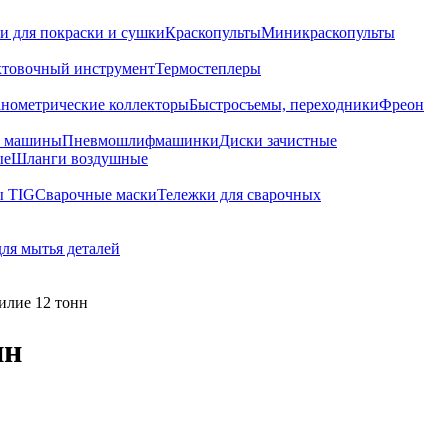
и для покраски и сушки
Краскопульты
Миникраскопульты
хтовочный инструмент
Термостеплеры
нометрические коллекторы
Быстросъемы, переходники
Фреон
е машины
Пневмошлифмашинки
Диски зачистные
ые
Шланги воздушные
ы TIG
Сварочные маски
Тележки для сварочных
для мытья деталей
лие 12 тонн
нн