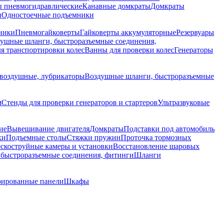
 пневмогидравлические
Канавные домкраты
Домкраты
и
Одностоечные подъемники
ники
Пневмогайковерты
Гайковерты аккумуляторные
Резервуары
ушные шланги, быстроразъемные соединения,
я транспортировки колес
Ванны для проверки колес
Генераторы
воздушные, лубрикаторы
Воздушные шланги, быстроразъемные
м
Стенды для проверки генераторов и стартеров
Ультразвуковые
ие
Вывешивание двигателя
Домкраты
Подставки под автомобиль
ки
Подъемные столы
Стяжки пружин
Проточка тормозных
скоструйные камеры и установки
Восстановление шаровых
быстроразъемные соединения, фитинги
Шланги
ированные панели
Шкафы