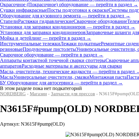
Окрасочное (Покрасочное) оборудование — перейти в раздел →
Сушки инфракрасные
Посты подготовки к окраске
Системы подг
Оборудование для кузовного ремонта — перейти в раздел →
Стапели
Растяжки гидравлические
Сварочное оборудование
Теле
Установки для заправки кондиционеров — перейти в раздел →
Установки для заправки кондиционеров
Заправочные шланги для
Мойка и детейлинг — перейти в раздел →
Инструментальные тележки
Лежаки подкатные
Ремонтные сиден
резиновые
Продувочные пистолеты
Универсальные очистители, 
Сварочное оборудование — перейти в раздел →
Аппараты контактной точечной сварки cпоттеры
Сварочные ап
аппаратов
Расходные материалы и аксессуары для сварки
Масла, очистители, технические жидкости — перейти в раздел 
Масла
Универсальные очистители, смазки
Монтажная паста
Паста
БУ Оборудование для автосервиса — перейти в раздел →
В этом разделе пока нет подкатегорий
NORDBERG
-
Магазин
-
Запчасти для прессов
- N3615F#pump(OLD
N3615F#pump(OLD) NORDBERG
Артикул: N3615F#pump(OLD)