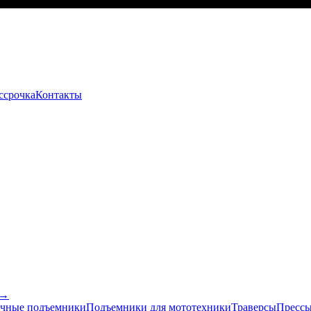
ссрочка
Контакты
 →
чные подъемники
Подъемники для мототехники
Траверсы
Прессы