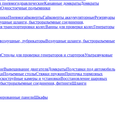
 пневмогидравлические
Канавные домкраты
Домкраты
и
Одностоечные подъемники
ники
Пневмогайковерты
Гайковерты аккумуляторные
Резервуары
ушные шланги, быстроразъемные соединения,
я транспортировки колес
Ванны для проверки колес
Генераторы
воздушные, лубрикаторы
Воздушные шланги, быстроразъемные
м
Стенды для проверки генераторов и стартеров
Ультразвуковые
ие
Вывешивание двигателя
Домкраты
Подставки под автомобиль
ки
Подъемные столы
Стяжки пружин
Проточка тормозных
скоструйные камеры и установки
Восстановление шаровых
быстроразъемные соединения, фитинги
Шланги
ированные панели
Шкафы