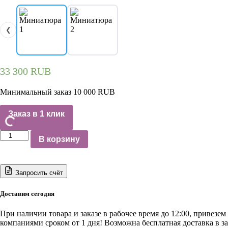
❮
33 300
RUB
Минимальный заказ 10 000 RUB
Заказ в 1 клик
Количество
В корзину
товара
N3615F#pump(OLD)
NORDBERG
Насос
Запросить счёт
для
пресса
Доставим сегодня
N3615F
(OLD)
При наличии товара и заказе в рабочее время до 12:00, привезе
компаниями сроком от 1 дня! Возможна бесплатная доставка в з