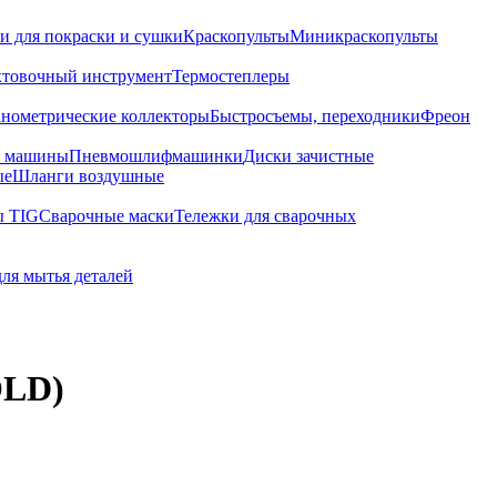
и для покраски и сушки
Краскопульты
Миникраскопульты
хтовочный инструмент
Термостеплеры
нометрические коллекторы
Быстросъемы, переходники
Фреон
е машины
Пневмошлифмашинки
Диски зачистные
ые
Шланги воздушные
ы TIG
Сварочные маски
Тележки для сварочных
для мытья деталей
OLD)