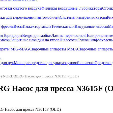
отовки сжатого воздуха
Фильтры воздушные, лубрикаторы
Стойк
жки для перемещения автомобилей
Системы измерения кузова
Ри
 фреона
Весы
Инжектор масла
Течеискатели
Вакуумные насосы
Ма
ья
Торнадоры
Ведра для мойки
Лампы переносные
Полировальны
смазки
Защитные накидки на кузов
Пылесосы
Сушки инфракрасн
параты MIG-MAG
Сварочные аппараты MMA
Сварочные аппарат
→
 для рук
Моющие средства для ультразвуковой очистки
Средства 
) NORDBERG Насос для пресса N3615F (OLD)
 Насос для пресса N3615F (