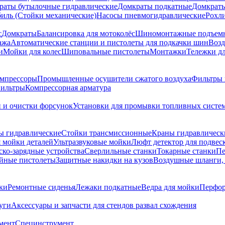
раты бутылочные гидравлические
Домкраты подкатные
Домкраты
биль (Стойки механические)
Насосы пневмогидравлические
Рохл
с
Домкраты
Балансировка для мотоколёс
Шиномонтажные подъем
ажа
Автоматические станции и пистолеты для подкачки шин
Возд
и
Мойки для колес
Шиповальные пистолеты
Монтажки
Тележки дл
омпрессоры
Промышленные осушители сжатого воздуха
Фильтры 
ильтры
Компрессорная арматура
и и очистки форсунок
Установки для промывки топливных систе
ы гидравлические
Стойки трансмиссионные
Краны гидравлическ
я мойки деталей
Ультразвуковые мойки
Люфт детектор для подвес
ско-зарядные устройства
Сверлильные станки
Токарные станки
Пе
йные пистолеты
Защитные накидки на кузов
Воздушные шланги, 
ки
Ремонтные сиденья
Лежаки подкатные
Ведра для мойки
Перфор
уги
Аксессуары и запчасти для стендов развал схождения
мент
Специнструмент